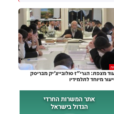
שיתוף פעולה יהודי-ערבי בתחום
ליצור שינוי אסטרטגי שיכשיר
האזרחי. המהלך תלוי באישור
שיתוף פעולה יהודי ערבי בתחום
מוסדות המפלגה, לקראת ועידת
האזרחי. השאלה היחידה האם
רע"ם שצפויה להתקיים ב-22
המהלך יעבור את מוסדות
באוגוסט
המפלגה ויגיע לקו הסיום.
הועידה של רע״ם צפויה להתקיים
ב-22.8
ות
וד מצפת: הגרי"ז סולובייצ'יק מבריסק
עור מיוחד לתלמידיו