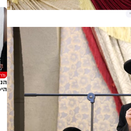
גלרי
הנכ
היכ