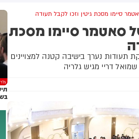
קלים שהמדינה רצתה להביא
המו״מ להסכם: זה יכול לקרות
י על פינוי 1,700 משפחות
בקרוב
טמר סיימו מסכת גיטין וזכו לקבל תעודה
ל סאטמר סיימו מסכת
ה
ת תעודות נערך בישיבה קטנה למצויינים
שמואל דריי מגיש גלריה
גלרי
תיע
בשי