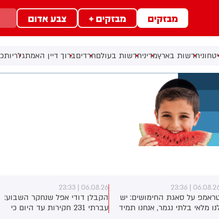
מבזקים
מבזקים +
צבע אדום
טחוני
חדשות בארץ
מדיני
חדשות בעולם
חרדים
ברוך דיין האמת
גלריות
כל
06.08.26 | 23:31
06.08.26 | 23:3
קבלן דודי אפל שנחקר השבוע:
טראמפ: חושב שהמלחמה
עברתי 231 חקירות עד היום כי
תסתיים די בקרוב. איראן לא
לא הסכמתי לקבל 400 מיליון
יכולה להחזיק עוד הרבה זמן. על