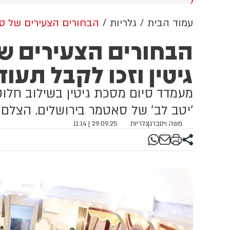
קפה כנגד הממלכה
ש
ל
עמוד הבית
גלריות
הבחורים הצעירים של סא
הבחורים הצעירים ש
גיטין וזכו לקבל תעוד
מעמדד סיום מסכת גיטין בשילוב חלוק
'יטב לב' של סאטמר בירושלים. הצלם 
משה ויסברג
|
גלריות
29.09.25 | 11:14