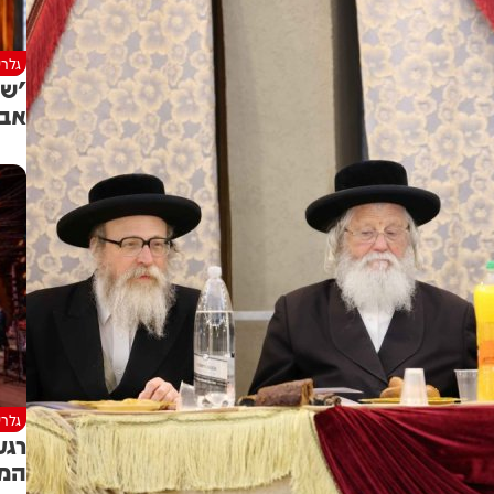
גלרי
'של
אבר
גלרי
רגע
המס