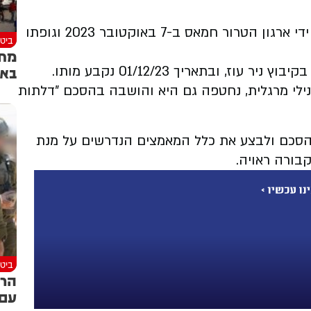
על פי דובר צה"ל, אליהו מרגלית הי"ד, נרצח על ידי ארגון הטרור חמאס ב-7 באוקטובר 2023 וגופתו
ביטח
באו
אליהו ז״ל, בן 75 במותו, נחטף מאורוות הסוסים בקיבוץ ניר עוז, ובתאריך 01/12/23 נקבע מותו.
 נילי מרגלית, נחטפה גם היא והושבה בהסכם ״דלתות
הסכם ולבצע את כלל המאמצים הנדרשים על מנת
ורה ראויה.
ביטח
הרמ
עם 