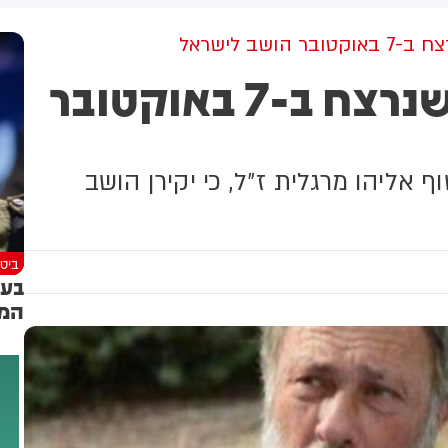
למקום וחילצו אותו ללא פגע
ושב לישראל
אליהו מרגלית הי"ד שנרצח ב-7 באוקטובר
 אליהו מרגלית ז״ל, כי יקירן הושב
ביטח
בעק
המו