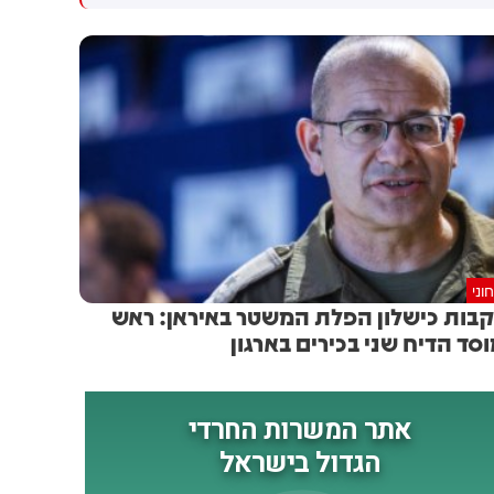
גולדברג פולין ז"ל שהתקיים
הותקפו על ידי טילים וכטב"מים
הבוקר בשכונת בקעה בירושלים
בזמן מעבר בהורמוז, שלושה
מהם במהלך השבוע
וני
בות כישלון הפלת המשטר באיראן: ראש
סד הדיח שני בכירים בארגון