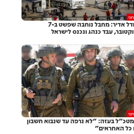
וני
מחדל אדיר: מחבל נוחבה שפשט ב-7
קטובר, עבד כנהג ונכנס לישראל
וני
טכ"ל בעזה: "לא נרפה עד שנבוא חשבון
כל האחראים"