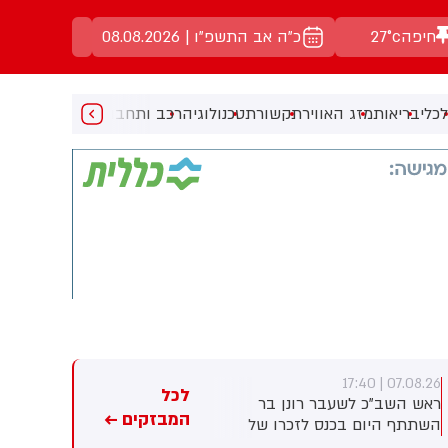
חיפה
27°c
כ"ה אב התשפ"ו | 08.08.2026
כלי
בריאות
מזג האוויר
תקשורת
טכנולוגיה
רכב ותחבורה
מעניין
מוזיקה
מ
07.08.26 | 17:23
07.08.26 | 17:40
לכל
ראש השב"כ לשעבר רונן בר
חברת הנפט הלאומית של אבו
המבזקים ←
השתתף היום בכנס לזכרו של
דאבי טוענת: מאז תחילת
החטוף שנרצח בשבי הרש
המלחמה - 15 מכלי השיט