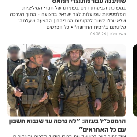
שתיבנה עבור מתנגדי חמאס
במערכת הביטחון דנים בעתידם של חברי המיליציות
הפלסטיניות שפועלות לצד ישראל ברצועה - מתוך הערכה
שלא יוכלו לשוב למקומות מגוריהם | ההצעה שעלתה:
קליטתם ב"רפיח החדשה" • כל הפרטים
מאיר שלם
06.08.26
הרמטכ"ל בעזה: "לא נרפה עד שנבוא חשבון
עם כל האחראים"
אייל זמיר סייר ברצועה עם בכירי פיקוד הדרום והצהיר כי