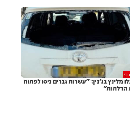
וני
לו מלינץ בג'נין: "עשרות גברים ניסו לפתוח
הדלתות"