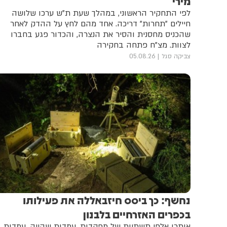
מירי
לפי התחקיר הראשוני, במהלך שעת ת"ש ערכו שלושה
חיילים "תחרות" דריכה. אחד מהם לחץ על ההדק לאחר
שהכניס מחסנית והסיר את הנצרה, והכדור פגע בחברו
לצוות. מצ"ח פתחה בחקירה
צביקה סגל
05.08.26
נחשף: כך ביסס חיזבאללה את פעילותו
בכפרים האזרחיים בלבנון
אותרו אלפי תשתיות של מפקדות, עמדות שהייה, עמדות