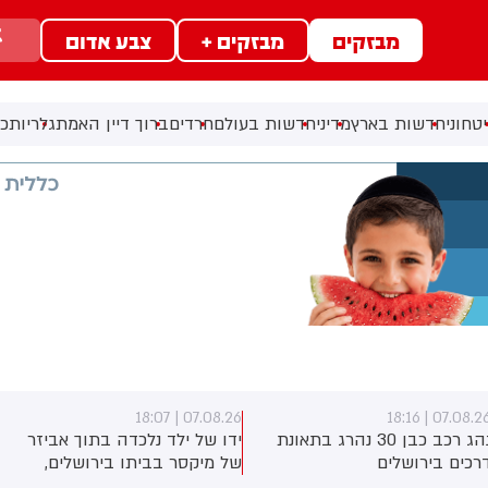
מבזקים
מבזקים +
צבע אדום
טחוני
חדשות בארץ
מדיני
חדשות בעולם
חרדים
ברוך דיין האמת
גלריות
כל
07.08.26 | 18:07
07.08.26 | 18:1
נהג רכב כבן 30 נהרג בתאונת
ידו של ילד נלכדה בתוך אביזר
רכים בירושלים
של מיקסר בביתו בירושלים,
לוחמי כבאות והצלה הוזעקו