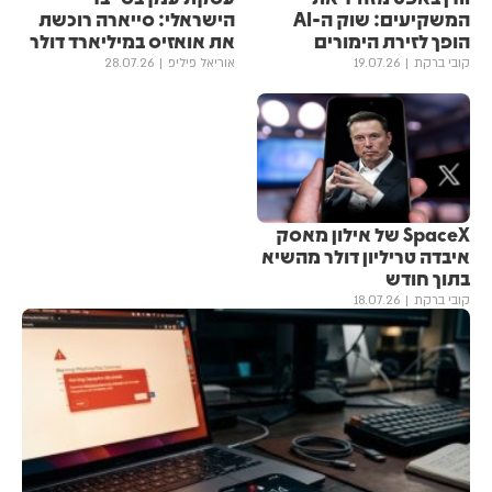
המשקיעים: שוק ה-AI
הישראלי: סייארה רוכשת
הופך לזירת הימורים
את אואזיס במיליארד דולר
קובי ברקת
19.07.26
אוריאל פיליפ
28.07.26
SpaceX של אילון מאסק
איבדה טריליון דולר מהשיא
בתוך חודש
קובי ברקת
18.07.26