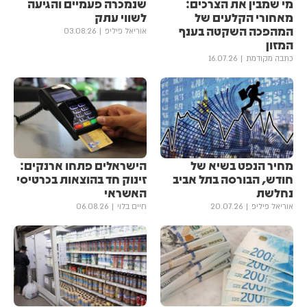
מי שמבין את הצרכים:
שנמכרה פעמיים והגיעה
מאחורי הקלעים של
לשווי עתק
המהפכה השקטה בענף
אוריאל פיליפ
03.08.26
המזון
כתבה מקודמת
16.07.26
מחיר הנפט בשיא של
הישראלים פתחו ארנקים:
חודש, הבורסה בתל אביב
זינוק חד בהוצאות בכרטיסי
נחלשת
האשראי
אוריאל פיליפ
20.07.26
חיים בלוי
06.08.26