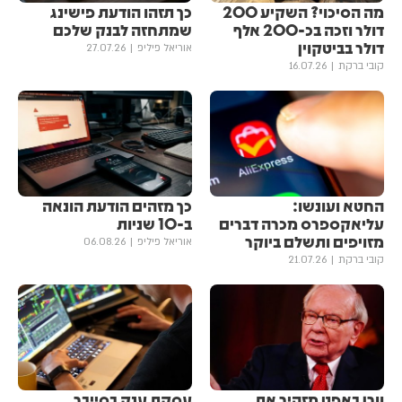
מה הסיכוי? השקיע 200
כך תזהו הודעת פישינג
דולר וזכה בכ-200 אלף
שמתחזה לבנק שלכם
דולר בביטקוין
אוריאל פיליפ
27.07.26
קובי ברקת
16.07.26
החטא ועונשו:
כך מזהים הודעת הונאה
עליאקספרס מכרה דברים
ב-10 שניות
מזויפים ותשלם ביוקר
אוריאל פיליפ
06.08.26
קובי ברקת
21.07.26
וורן באפט מזהיר את
עסקת ענק בסייבר