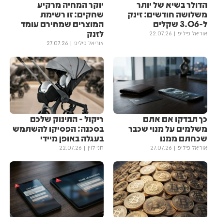
הדולר בשיא של יותר
יוקר המחיה מרקיע
משלושה חודשים: זינק
שחקים: זו רשימת
ל-3.06 שקלים
המוצרים שמחירם עומד
לזנק
אוריאל פיליפ
22.07.26
אוריאל פיליפ
27.07.26
כך תבדקו אם אתם
ריקול - התינוק שלכם
משלמים על מנוי שכבר
בסכנה: הפסיקו להשתמש
שכחתם ממנו
בעגלה באופן מיידי
אוריאל פיליפ
27.07.26
חני לוין
22.07.26