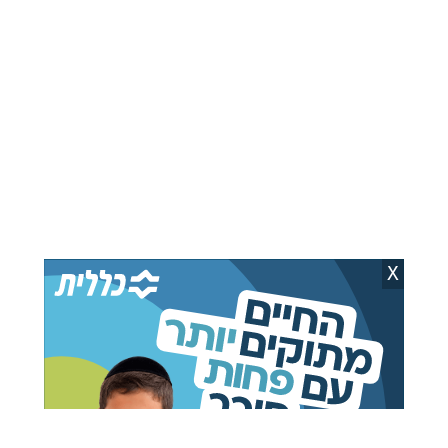
הורים גייסו את ילדיהם בני
שב"ס מנע תפילין ומזון
ה-8 וה-9 למסע גניבות
מהנאשם בריגול, השופט
באילת
נזף
יצחק וייס
04.08.26
יצחק וייס
05.08.26
X
מוחים ניסו לפרוץ למטה
צפת: נער חרדי במצב קשה
הציונות הדתית; העובדים
לאחר שטבע בבריכה
מסתגרים במשרד
חיים בלוי
04.08.26
אביחי חבר
05.08.26