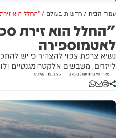
מציין בהודעתו שמדובר בהפרה
ה
של חזבאללה, לא מאשים את
ב
עמוד הבית
חדשות בעולם
"החלל הוא זירת
חזבאללה בהפרת הפסקת האש
ל
"החלל הוא זירת סכס
ולא מתחייב להגיב עליה. צה״ל
ה
אתמול הגדיר בהודעה רשמית
ב
לאטמוספירה
את האירוע כ״הפרה בוטה של
ה
ארגון הטרור חזבאללה״
מ
ט
נשיא צרפת צפוי להצהיר כי יש להתכ
לייזרים, משבשים אלקטרומגנטיים ולוויי
מאיר שלם
|
חדשות בעולם
12.11.25 | 08:48