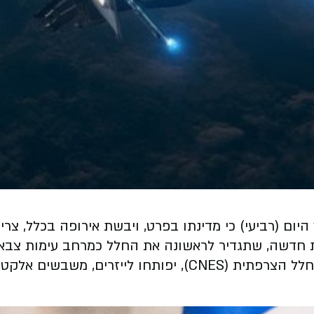
יום (רביעי) כי מדינתו בפרט, ויבשת אירופה בכלל, צר
במסגרת התכנית שמקרון יציג, במטה סוכנות החלל הצרפתית