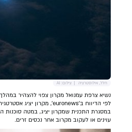
חלל, אילוסטרציה
צילום: AI
נשיא צרפת עמנואל מקרון צפוי להצהיר במהלך ה
לפי הדיווח ב'euronews', מקרון יציג אסטרטגית חדשה, שתגדיר לראשונה את החלל כמרחב עימות צבאי לכל דבר - ותכלול תכנית הגנה מקיפה לשם כך.
עוינים או לעקוב מקרוב אחר נכסים זרים.