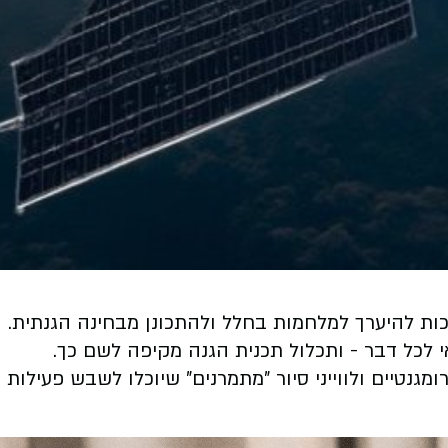
יכות להיערך למלחמות בחלל ולהתכונן מבחינה הגנתית.
 (CNES), יפותחו לייזרים, משבשים אלקטרומגנטיים ולווייני סיור "מתמרנים" שיוכלו לשבש פע