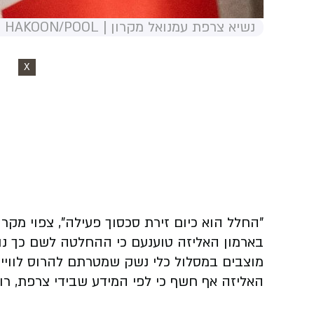
נשיא צרפת עמנואל מקרון | OREN BEN HAKOON/POOL
X
"החלל הוא כיום זירת סכסוך פעילה", צפוי מקרון 
בארמון האליזה טוענעם כי ההחלטה לשם כך נוב
מוצבים במסלול כלי נשק שמטרתם להרוס לוויינ
האליזה אף חשף כי לפי המידע שבידי צרפת, רוסיה פיתחה תוכנית בשם "ספוטניק S" ל