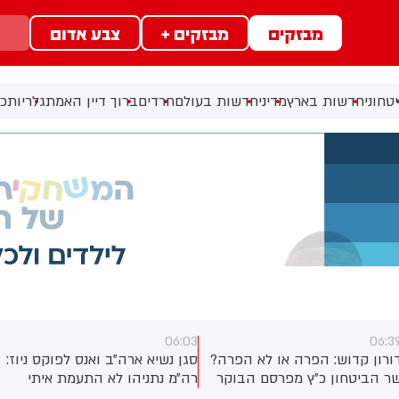
מבזקים
מבזקים +
צבע אדום
טחוני
חדשות בארץ
מדיני
חדשות בעולם
חרדים
ברוך דיין האמת
גלריות
כל
06:02
06:0
גן נשיא ארה״ב ואנס לפוקס ניוז:
דורון קדוש: זה האירוע שהוגדר
ה״מ נתניהו לא התעמת איתי
ע״י צה״ל אתמול כ״הפרה של
פגישה בבלייר האוס. ישראל
הפסקת האש״. ועם זאת, לפי