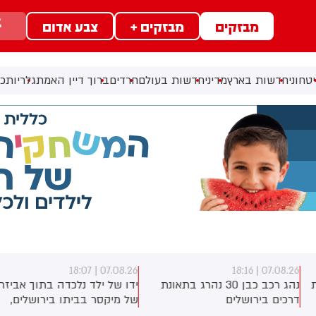
מבזקים
מבזקים +
צבע אדום
טחוני
חדשות בארץ
מדיני
חדשות בעולם
חרדים
ברוך דיין האמת
גלריות
כל
07.08.26 | 18:07
07.08.26 | 18:1
נהג רכב כבן 30 נהרג בתאונת
ידו של ילד נלכדה בתוך אביזר
רכים בירושלים
של מיקסר בביתו בירושלים,
לוחמי כבאות והצלה הוזעקו