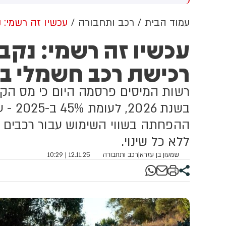
שדוד. צוותי מד"א העניקו להם
מכוון ברשתות החברתיות, כך
פול רפואי בזירה
עולה מניתוח חדש של
עמוד הבית
רכב ותחבורה
עכשיו זה רשמי: 
CyberWell, ארגון המנטר
עכשיו זה רשמי: נק
אנטישמיות ברשת. הדו"ח מצא כי
פוסטים זהים ב-X שותפו
רכישת רכב חשמלי בשנת
בצרפתית, אנגלית וספרדית,
בטענה שיהודים הם שהציתו
במכוון את השריפות בצרפת,
ספרד ונורבגיה בטרה להרוויח
פוליטית או כלכלית מהמצב.
ההפחתה בשווי השימוש עבור רכבים חש
ללא כל שינוי.
שמעון בן עזרא
|
רכב ותחבורה
12.11.25 | 10:29