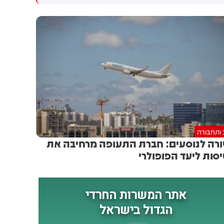
גולדברג פולין ז"ל שהתקיים
הותקפו על ידי טילים וכטב"מים
הבוקר בשכונת בקעה בירושלים
בזמן מעבר בהורמוז, שלושה
מהם במהלך השבוע
 ותחבורה
רה לנוסעים: חברת התעופה מרחיבה את
סות ליעד הפופולרי