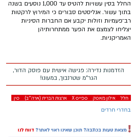
החלל בסין עשויות להטיס עד 1,000 נוסעים בשנה
בתוך עשור. אנליסטים סבורים כי המירוץ לרקטות
רב־פעמיות וזולות יקבע אם החברות הסיניות
יצליחו לצמצם את הפער ממתחרותיהן
האמריקניות.
הזדמנות נדירה: פגישה אישית עם פוסק הדור,
הגר"מ שטרנבוך, במעונו!
חלל
אילון מאסק
ספייס X
ארצות הברית (ארה"ב)
סין
בחדרי חרדים
מצאת טעות בכתבה? תוכן שאינו ראוי לאתר?
דווח לנו