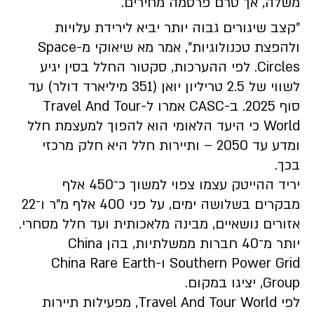
משלה, אך טרם פרסמה מחירים.
״קצב שיגורים גבוה יותר יביא לירידת עלויות
ולהפצת טכנולוגיות”, אמר מא שיאוקי מ-Space
Circles. לפי ההערכות, סקטור החלל בסין יגיע
לשווי של 2.5 טריליון יואן (351 מיליארד דולר) עד
סוף 2025. ב-CASC אמרו ל-Travel And Tour
World כי היעד הלאומי הוא להפוך למעצמת חלל
ומדע עד 2050 – ותיירות חלל היא חלק מרכזי
בכך.
יריד ההייטק עצמו צפוי למשוך כ־450 אלף
מבקרים בשלושה ימים, על פני 400 אלף מ”ר ו־22
אזורים נושאיים, מבינה מלאכותית ועד חלל מסחרי.
יותר מ־40 חברות ממשלתיות, בהן China
Southern Power Grid ו-China Rare Earth
Group, יציגו במקום.
לפי Travel And Tour World, מפעילות תיירות