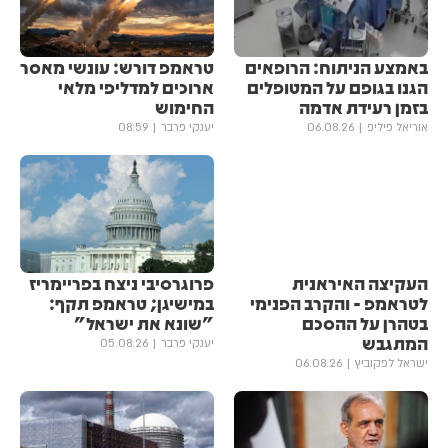
באמצע הניתוח: הרופאים
טראמפ דורש: עונשי מאסר
הגנו בגופם על המטופלים
ארוכים למדליפי מלאי
בזמן רעידת אדמה
החימוש
אוריאל פיליפ
06.08.26
יענקי פרבר
08:59
העקיצה האיראנית
פרוגרסיבי ניצח בפריימריז
לטראמפ - והקרב הפנימי
במישיגן; טראמפ תקף:
בטהרן על ההסכם
"שונא את ישראל"
המתגבש
יענקי פרבר
05.08.26
ישראל לפקוביץ
06.08.26