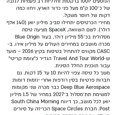
הנוסעים יוטסו ברקטות וחלליות רב־פעמיות לגובה
של כ־100 ק”מ מעל פני כדור הארץ, ויחוו כמה
דקות של חוסר משקל.
מחירי הכרטיסים יתחילו סביב מיליון יואן (140 אלף
דולר). לשם השוואה, SpaceX מציעה טיסה
מסלולית בכ־55 מיליון דולר, בעוד Blue Origin
מכרה מושבים במחירים העולים על מיליון אירו. ב-
CASC מקווים להתחיל בטיסות בקיץ 2026 – מועד
ש-Travel And Tour World הגדיר כ”צומת קריטי”
עבור תוכנית החלל הסינית.
משך כל טיסה צפוי להיות 10 עד 15 דקות. גם
חברות פרטיות בסין רודפות אחרי יוזמות דומות:
Deep Blue Aerospace כבר מכרה שני מקומות
למשימת תת־מסלול ב־2027 במחיר של 1.5 מיליון
יואן לכל מושב, כך דיווח South China Morning
Post. חברת Space Circles הכריזה על סיורים