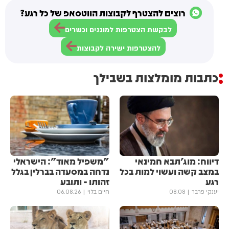
רוצים להצטרף לקבוצות הווטסאפ של כל רגע?
לבקשת הצטרפות למוגנים וכשרים
להצטרפות ישירה לקבוצות
כתבות מומלצות בשבילך
דיווח: מוג'תבא חמינאי
"משפיל מאוד": הישראלי
במצב קשה ועשוי למות בכל
נדחה במסעדה בברלין בגלל
רגע
זהותו - ותובע
יענקי פרבר
08:08
חיים בלוי
06.08.26