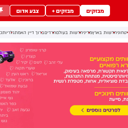
מבזקים
מבזקים +
צבע אדום
טחוני
חדשות בארץ
מדיני
חדשות בעולם
חרדים
ברוך דיין האמת
גלריות
כל