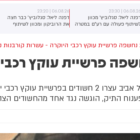
06.08.26 | 23:17
06.08.26 | 23:2
פנה ליאל: סגלוביץ׳ כבר חצה
דפנה ליאל: לפיד על הודעת
ת הרוביקון ומכוון לשיתוף
הפרישה של יואב סגלוביץ: "אני
פעולה עם רע״ם. המטרה -
מודה לו על התרומה שלו ליש
יצור שינוי אסטרטגי שיכשיר
עתיד ולמדינת ישראל ומאחל לו
יתוף פעולה יהודי ערבי בתחום
בהצלחה בהמשך דרכו"
נחשפה פרשיית עוקץ רכבי היוקרה - עשרות קורבנות נ
אזרחי. השאלה היחידה האם
פה פרשיית עוקץ רכבי 
מהלך יעבור את מוסדות
מפלגה ויגיע לקו הסיום.
ועידה של רע״ם צפויה להתקיים
22.8
 פענוח התיק, הוגשה נגד אחד מהחשודים הצ