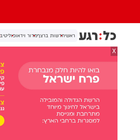
ראשי
חדשות ברצף
מדור וידאו
פוליטי
בי
X