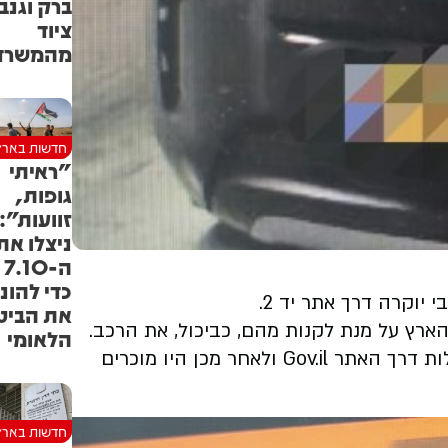
ברק וגנבו
ציוד
מהמשרד
חדשות בארץ
"ראיתי
גופות,
זוועות":
ניצלו את
ה-7.10
כדי להונ
וקרה דרך אתר יד 2.
את הביט
הלאומי
במהלך המפגש החשודים היו רוכשים את אמונם של המוכרים על ידי הצגת "העברת זהב", מעבירים בעלות דרך האתר Gov.il ולאחר מכן היו מוכרים
חדשות בארץ