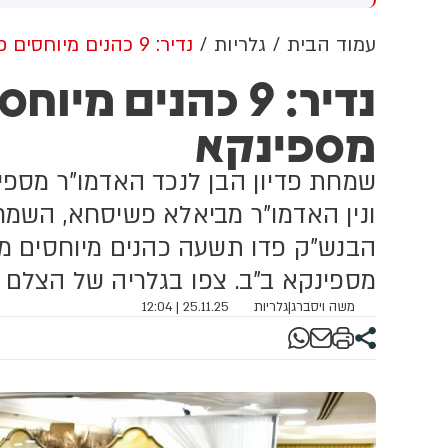
פרה: "ראינו את רוכב האופנוע
במהלך פעולות הכיבוי, עלה
הוא בהכרה מלאה וסובל
באש מבנה חקלאי יביל. צוותי
עמוד הבית
גלריות
נדיר: 9 כהנים מיוחסים פדו את הבנש"ק מספינקא
בלה קשה בגפיו התחתונות,
הכבאות שפעלו במקום ביצעו
נדיר: 9 כהנים מ
חר שנפגע מרכב. הענקנו לו
סריקה יסודית במבנה לשלילת
פול רפואי מציל חיים ופינינו
הימצאותם של לכודים, פעלו
מספינקא
תו לבית החולים האיטלקי
לתיחום השרפה ומניעת
צרת כשמצבו קשה"
התפשטותה לכיוון כביש 60
והשלימו את פעולות הכיבוי
שמחת פדיון הבן לנכד האדמו"ר מספינ
הסופי
ונין האדמו"ר מביאלא פשיסחא, השמחה
הבנש"ק פדו תשעה כהנים מיוחסים מ
מספינקא ב"ב. צפו בגלריה של הצלם 
משה ויסברג
|
גלריות
25.11.25 | 12:04