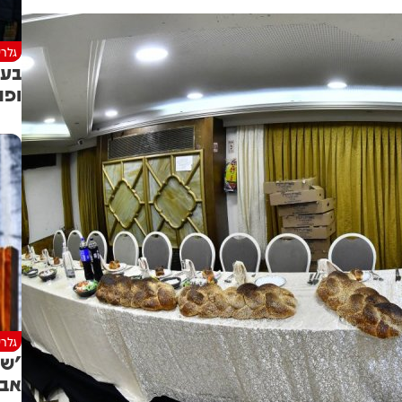
גלרי
בעו
ופת
גלרי
'של
אבר