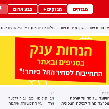
מבזקים
מבזקים +
צבע אדום
טחוני
חדשות בארץ
מדיני
חדשות בעולם
חרדים
ברוך דיין האמת
גלריות
כל
15:26
15:2
בי סולומון: מבן גביר לגלעד
גיא ורון: ​צוותי כיבוי והצלה
רדן: יועץ התקשורת איתמר
ולוחמי היחידה לחילוצים מיוחדים
סובר מצטרף למפלגה החדשה.
של מחוז הצפון מבצעים בשעה