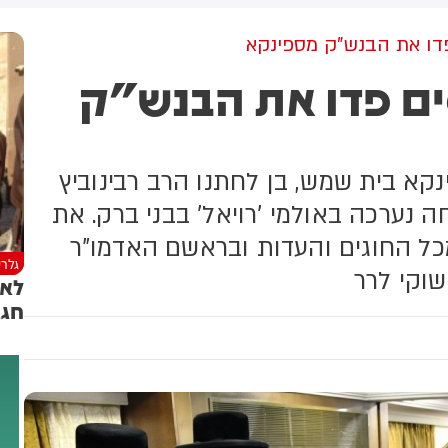
זו סריקות נרחבות בנהר הירדן,
סמוך ליסוד המעלה, לאחר דיווח
שהתקבל במוקד 102 על נער
יוחסים פדו את הבנש"ק
שהתהפך מסירה ונותק עמו
הקשר. צילום: דוברות כבאות
והצלה לישראל
קא בית שמש, בן לחתנו הרב רבינוביץ
 נערכה באולמי 'רויאל' בבני ברק. את
כל החוגים והעדות ובראשם האדמו"ר
גלרי
שוקי לרר
לא 
חגג