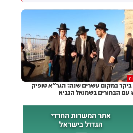
- והודיעה על הפסקת המגעים
מעל 50 קורבנות, בהיקף מאות
אלפי שקלים השניים מסרו
לקורבנות, רובם מהחברה
הערבית, פרטים מדויקים
אודותיהם, ושכנעו אותם כי מגיע
להם לקבל כספים מחשבונות
ביטוח, תוך הבטחה כי יוכלו
למשוך את הכסף בתמורה
לעמלה, ובכך כביכול להימנע
מתשלום מס. בהמשך, הנחו
החשודים את הקורבנות להעביר
להם קוד למשיכת מזומן ללא
ות
כרטיס. באמצעות הקוד הגיעו
ביקר במקום עשרים שנה: הגר"א טופיק
החשודים לסניפי הבנקים, משכו
 עם הבחורים בשמואל הנביא
את הכספים ונמלטו מהמקום. כך
הם גם נתפסו, בזמן משיכה