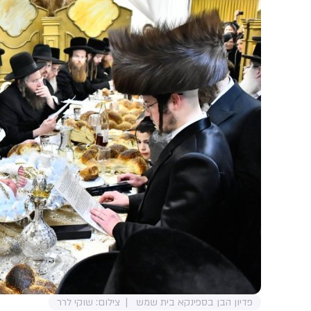
פדיון הבן בספינקא בית שמש
צילום: שוקי לרר