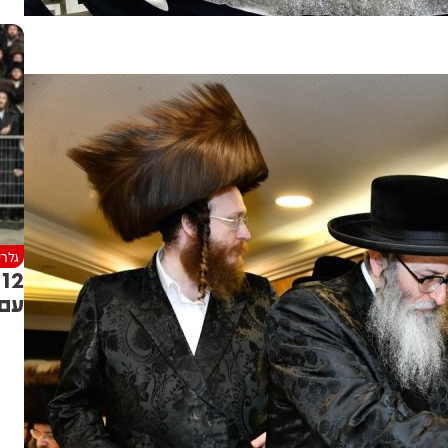
גלרי
2
עם 