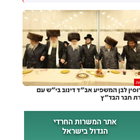
בלבנון. 4 לוחמים נוספים נפצעו
לחודש אוגוסט, בצוהריים חם
קשה בתקרית
כמובן ועומס החום בינוני-כבד.
בחוף לח, אך בשעות הערב
והלילה יהיה נוח במרבית
האזורים. את השבוע הבא נפתח
עם עלייה בטמפרטורה לקראת
גל חום שצפוי לחוות אותנו בין
יום שלישי לחמישי. הפעם האזור
החם יותר צפוי להיות בשפלה
ות
וסין לבן המשפיע אב"ד דינוב בי"ש עם
ת חבר הבד"ץ