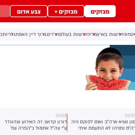
מבזקים
מבזקים +
צבע אדום
טחוני
חדשות בארץ
מדיני
חדשות בעולם
חרדים
ברוך דיין האמת
גלריות
כל
05:59
06:0
ורון קדוש: זה האירוע שהוגדר
דורון קדוש: פרטי התקרית שבה
״י צה״ל אתמול כ״הפרה של
נפלו שני לוחמי המילואים הראל
פסקת האש״. ועם זאת, לפי
בירנשטוק ותמיר וקנין ז״ל, ובה