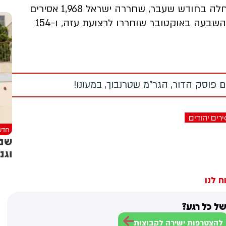
כזכור, במסגרת העסקה לשחרור החטופים שהחלה בחודש שעבר, שחררה ישראל 1,968 אסירים
פלסטינים. מתוכם 1,700 שלא נטלו חלק בטבח השבעה באוקטובר שוחררו לרצועת עזה, ו-154
 פוסק הדור, הגר"מ שטרנבוך, במעונו!
רים יהודים
חדש
שני
וגנ
ח לנו
ל כל רגע?
להצטרפות ישירה לקבוצות