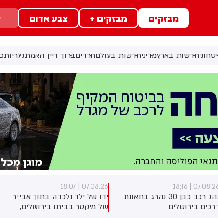
מבזקים
מבזקים +
צבע אדום
טחוני
חדשות בארץ
מדיני
חדשות בעולם
חרדים
ברוך דיין האמת
גלריות
כל
07.08.26 | 18:07
07.08.26 | 18:1
נהג רכב כבן 30 נהרג בתאונת
ידו של ילד נלכדה בתוך אביזר
רכים בירושלים
של מיקסר בביתו בירושלים,
לוחמי כבאות והצלה הוזעקו