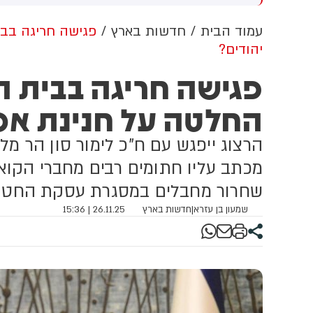
שדוד. צוותי מד"א העניקו להם
מכוון ברשתות החברתיות, כך
פול רפואי בזירה
עולה מניתוח חדש של
עמוד הבית
חדשות בארץ
פגישה חריגה בבי
CyberWell, ארגון המנטר
יהודים?
אנטישמיות ברשת. הדו"ח מצא כי
פוסטים זהים ב-X שותפו
פגישה חריגה בבית 
בצרפתית, אנגלית וספרדית,
בטענה שיהודים הם שהציתו
החלטה על חנינת אסי
במכוון את השריפות בצרפת,
ספרד ונורבגיה בטרה להרוויח
הרצוג ייפגש עם ח"כ לימור סון הר מל
פוליטית או כלכלית מהמצב.
מכתב עליו חתומים רבים מחברי הקוא
שחרור מחבלים במסגרת עסקת החטו
שמעון בן עזרא
|
חדשות בארץ
26.11.25 | 15:36