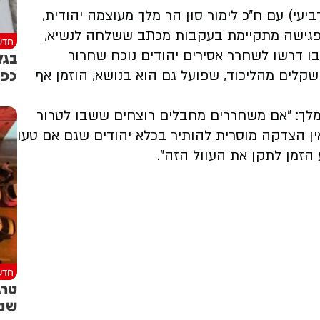
יעי) עם ח״כ לימור סון הר מלך מעוצמה יהודית,
. הפגישה מתקיימת בעקבות מכתב ששלחה לנשיא,
חדש
בו דרשו לשחרר אסירים יהודים נוכח שחרור
בגל
כפו
לים מהליכוד, שפועל גם הוא בנושא, הוזמן אף
מלך: ״אם משחררים מחבלים רוצחים ששבו לטרור
אין הצדקה מוסרית להותיר בכלא יהודים שגם אם טעו
 הזמן לתקן את העוול הזה”.
חדש
טרג
שנח