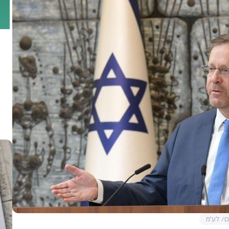
ם/ לע״מ