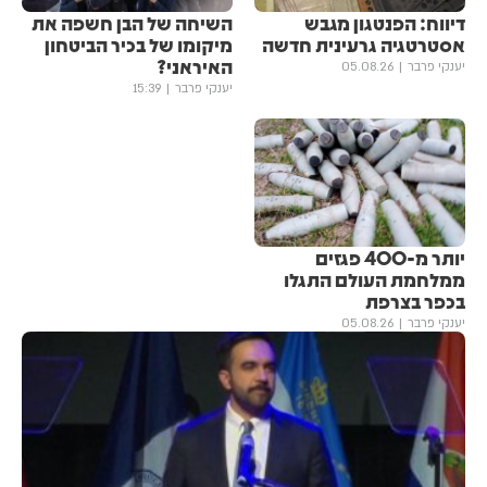
דיווח: הפנטגון מגבש
השיחה של הבן חשפה את
אסטרטגיה גרעינית חדשה
מיקומו של בכיר הביטחון
האיראני?
יענקי פרבר
05.08.26
יענקי פרבר
15:39
יותר מ-400 פגזים
ממלחמת העולם התגלו
בכפר בצרפת
יענקי פרבר
05.08.26