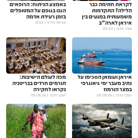
לקראת חתימה כבר
באמצע הניתוח: הרופאים
הלילה? התקדמות
הגנו בגופם על המטופלים
משמעותית במגעים בין
בזמן רעידת אדמה
איראן לארה"ב
אוריאל פיליפ
17:53
מאיר שלם
00:07
איראן ועומאן הסכימו על
מכה לעולם הישיבות:
נתיב מעבר ימי גיאוגרפי
תורמים חרדים בבריטניה
במצר הורמוז
נקראו לחקירה
יענקי פרבר
05.08.26
יענקי פרבר
05.08.26