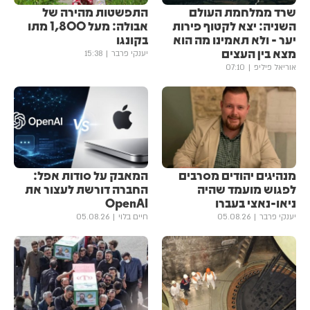
שרד ממלחמת העולם
התפשטות מהירה של
השניה: יצא לקטוף פירות
אבולה: מעל 1,800 מתו
יער - ולא תאמינו מה הוא
בקונגו
מצא בין העצים
יענקי פרבר
15:38
אוריאל פיליפ
07:10
מנהיגים יהודים מסרבים
המאבק על סודות אפל:
לפגוש מועמד שהיה
החברה דורשת לעצור את
ניאו-נאצי בעברו
OpenAI
יענקי פרבר
05.08.26
חיים בלוי
05.08.26