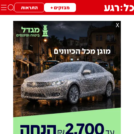
מבזקים +
התראות
X