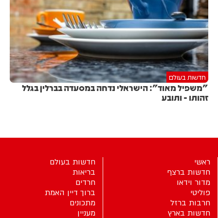
חדשות בעולם
"משפיל מאוד": הישראלי נדחה במסעדה בברלין בגלל
זהותו - ותובע
ראשי
חדשות בעולם
חדשות ברצף
בריאות
מדור וידאו
חרדים
פוליטי
ברוך דיין האמת
חרבות ברזל
מתכונים
חדשות בארץ
מעניין