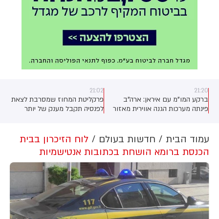
21:02
21:20
ברקע המו"מ עם איראן: ארה"ב
פרקליטת המחוז שמסרבת לצאת
פינתה מערכות הגנה אווירית מאזור
לפנסיה תקבל מענק של יותר
חבל הכורדים בעיראק. גורם כורדי
ממיליון שקלים בתמורה לפרישה
בכיר לכאן חדשות: "ביקשנו להמתין
עם זה לנוכח התקיפות האיראניות,
עמוד הבית
חדשות בעולם
לוח הזיכרון בבית
"
אבל לא זכינו לאוזן קשבת
הכנסת ברומא הושחת בכתובות אנטישמיות