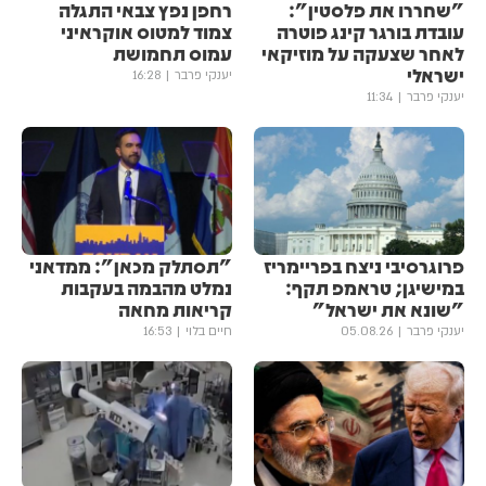
"שחררו את פלסטין":
רחפן נפץ צבאי התגלה
עובדת בורגר קינג פוטרה
צמוד למטוס אוקראיני
לאחר שצעקה על מוזיקאי
עמוס תחמושת
ישראלי
יענקי פרבר
16:28
יענקי פרבר
11:34
פרוגרסיבי ניצח בפריימריז
"תסתלק מכאן": ממדאני
במישיגן; טראמפ תקף:
נמלט מהבמה בעקבות
"שונא את ישראל"
קריאות מחאה
יענקי פרבר
05.08.26
חיים בלוי
16:53