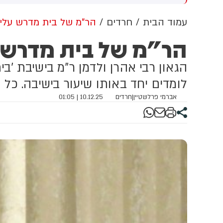
קורבים לנשיא איראן מסרו
בדרום המדינה. על פי הדיווח, בין
ה
לאתר האופוזיציה IranWire כי
הפצועים - ילד בן 4.
מ
עמוד הבית
חרדים
הר"מ של בית מדרש עליו
יח על מצבו מדובר בדרגים
כ
הר"מ של בית מדרש ע
כירים ביותר במשטר.
ה
בריהם, חמינאי לא נפגש עם
 חבר קבינט מאז התקיפה
הגאון רבי אהרן ולדמן ר"מ בישיבת 'ב
מריקנית שבה נהרג אביו ובני
לומדים יחד באותו שיעור בישיבה. כל 
פחה נוספים.
אברמי פרלשטיין
|
חרדים
10.12.25 | 01:05