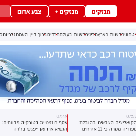
מבזקים
מבזקים +
צבע אדום
טחוני
חדשות בארץ
מדיני
חדשות בעולם
חרדים
ברוך דיין האמת
גלריות
כל
07:48
07:4
סף רוזנצוייג: בטורקיה מדווחים:
יבוא הנפט הגולמי של ארה"ב
נשיא ארדואן ייפגש בג'דה
מסעודיה ירד לאפס בחודש יולי,
בסעודיה עם יורש העצר
לראשונה מאז 1985, לאור