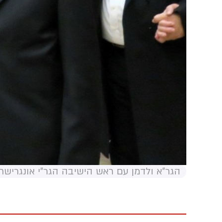
הגר"א ולדמן עם ראש הישיבה הגר"י אונגרישר