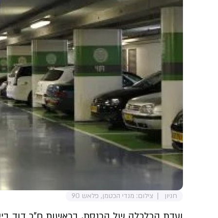
חניון
צילום: מנדי הכטמן, פלאש 90
ועדת הכלכלה של הכנסת, בראשות ח"כ דוד ביטן,