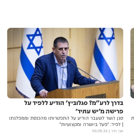
בדרך לרע"מ? סגלוביץ' הודיע ללפיד על
פרישה מ'יש עתיד'
ת
סגן השר לשעבר הודיע על התפטרותו מהכנסת וממפלגתו
| לפיד: "פעל ביושרה ומקצועיות"
אבי וידר
06.08.26