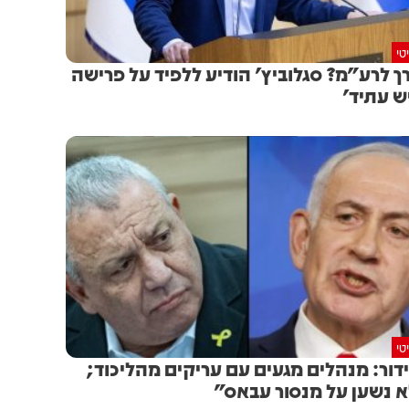
טי
ך לרע"מ? סגלוביץ' הודיע ללפיד על פרישה
ש עתיד'
טי
דור: מנהלים מגעים עם עריקים מהליכוד;
 נשען על מנסור עבאס"