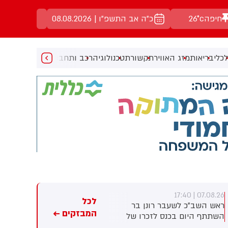
חיפה
26°c
כ"ה אב התשפ"ו | 08.08.2026
כלי
בריאות
מזג האוויר
תקשורת
טכנולוגיה
רכב ותחבורה
מעניין
מוזיקה
מ
07.08.26 | 17:23
07.08.26 | 17:40
לכל
ראש השב"כ לשעבר רונן בר
חברת הנפט הלאומית של אבו
המבזקים ←
השתתף היום בכנס לזכרו של
דאבי טוענת: מאז תחילת
החטוף שנרצח בשבי הרש
המלחמה - 15 מכלי השיט