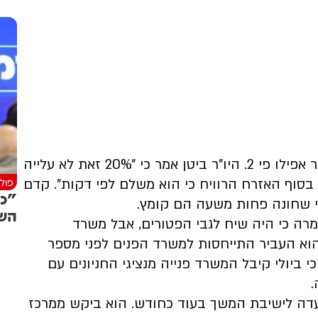
ח"כ לזימי ציינה כי יש מקומות שהעלו את המחיר אפילו פי 2. היו"ר ביטן אמר כי "20% זאת לא עלייה
פולי
סוף האזרח הרוויח כי הוא משלם לפי דקות". קדם
"כב
מי שחונה פחות משעה הם קומץ.
השי
מרה כי היה שיח לגבי הפטורים, אבל משרד
וא העביר התייחסות למשרד הפנים לפני מספר
כי ביולי קיבל המשרד פנייה מנציגי החניונים עם
וועדה לישיבת המשך בעוד כחודש. הוא ביקש ממרכז