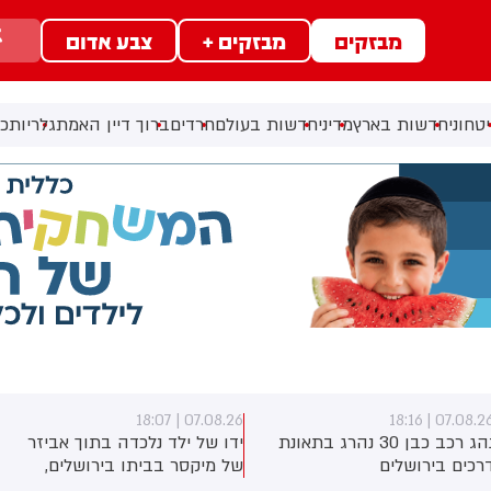
מבזקים
מבזקים +
צבע אדום
טחוני
חדשות בארץ
מדיני
חדשות בעולם
חרדים
ברוך דיין האמת
גלריות
כל
07.08.26 | 18:07
07.08.26 | 18:1
נהג רכב כבן 30 נהרג בתאונת
ידו של ילד נלכדה בתוך אביזר
רכים בירושלים
של מיקסר בביתו בירושלים,
לוחמי כבאות והצלה הוזעקו