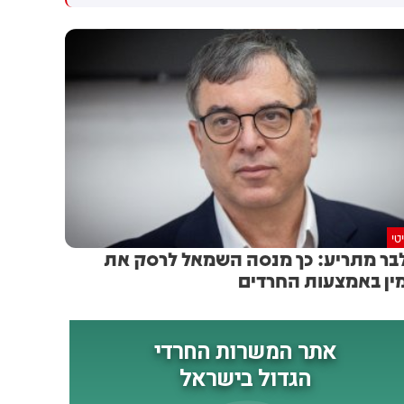
גולדברג פולין ז"ל שהתקיים
הותקפו על ידי טילים וכטב"מים
הבוקר בשכונת בקעה בירושלים
בזמן מעבר בהורמוז, שלושה
מהם במהלך השבוע
טי
בר מתריע: כך מנסה השמאל לרסק את
ין באמצעות החרדים