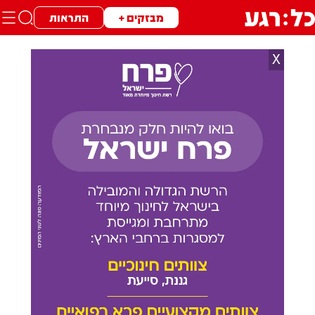
מבזקים +
התראות
X