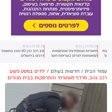
07.08.26 | 18:16
07.08.26 | 18:24
תיאוריות קונספירציה אנטישמיות
נהג רכב כבן 30 נהרג בתאונת
המאשימות יהודים בשריפות היער
דרכים בירושלים
באירופה מתפשטות באופן מכוון
ברשתות החברתיות, כך עולה
מניתוח חדש של CyberWell, ארגון
עמוד הבית
חדשות בעולם
ילדים במסע פשע:
המנטר אנטישמיות ברשת. הדו"ח
רכב גנוב, מרדף משטרתי והתרסקות בבית מגורים
מצא כי פוסטים זהים ב-X שותפו
בצרפתית, אנגלית וספרדית, בטענה
שיהודים הם שהציתו במכוון את
השריפות בצרפת, ספרד ונורבגיה
בטרה להרוויח פוליטית או כלכלית
מהמצב.