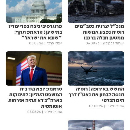
מנכ"ל יצרנית כטב"מים
פרוגרסיבי ניצח בפריימריז
רוסית נפצע אנושות
במישיגן; טראמפ תקף:
ממטען חבלה ברכבו
"שונא את ישראל"
ישראל לפקוביץ
06.08.26
יענקי פרבר
05.08.26
החשש באירופה: רוסיה
טראמפ יוצא נגד בית
תנסה לבחון את נאט"ו דרך
המשפט העליון: לתינוקות
הים הבלטי
בארה"ב לא תהיה אזרחות
אוטומטית
אוריאל פיליפ
06.08.26
אוריאל פיליפ
07.08.26