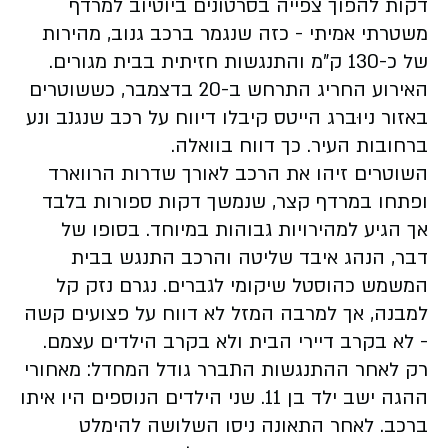
דקות להפוך צפייה בסרטונים ביוטיוב למרדף
משטרתי אמיתי - כזה שנגמר ברכב גנוב, מהירות
של כ-130 ק"מ והתנגשות חזיתית בבית מגורים.
האירוע החריג התרחש ב-20 בדצמבר, כששוטרים
באזור ניוּברג הייטס קיבלו דיווח על רכב שנגנב ונע
ברחובות העיר. כך דווח בוואלה.
השוטרים זיהו את הרכב לאורך שדרות הרווארד
ופתחו במרדף קצר, שנמשך דקות ספורות בלבד
אך הגיע למהירויות גבוהות במיוחד. בסופו של
דבר, הנהג איבד שליטה והרכב התנגש בבית
המשמש כהוסטל שיקומי לגברים. נגרם נזק קל
למבנה, אך למרבה המזל לא דווח על פצועים קשה
- לא בקרב דיירי הבית ולא בקרב הילדים עצמם.
רק לאחר ההתנגשות התברר גודל המחדל: מאחורי
ההגה ישב ילד בן 11. שני הילדים הנוספים היו איתו
ברכב. לאחר התאונה ניסו השלושה להימלט