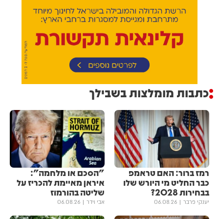
כתבות מומלצות בשבילך
רמז ברור: האם טראמפ
"הסכם או מלחמה":
כבר החליט מי היורש שלו
איראן מאיימת להכריז על
בבחירות 2028?
שליטה בהורמוז
יענקי פרבר
06.08.26
אבי וידר
06.08.26