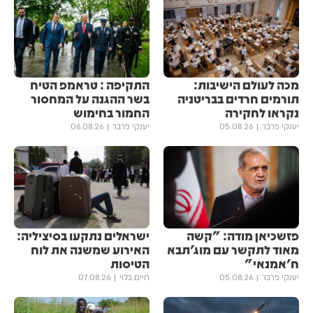
מכה לעולם הישיבות:
התקיפה : טראמפ הטיח
תורמים חרדים בבריטניה
בשר ההגנה על המחסור
נקראו לחקירה
החמור בחימוש
יענקי פרבר
05.08.26
יענקי פרבר
06.08.26
פזשכיאן מודה: "קשה
ישראלים נתקעו בסיציליה:
מאוד לתקשר עם מוג'תבא
האירוע שמשנה את לוח
ח'אמנאי"
הטיסות
יענקי פרבר
05.08.26
חיים בלוי
07.08.26