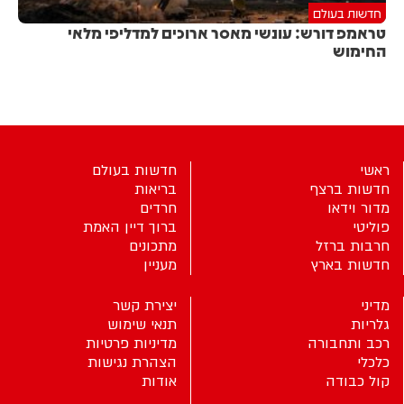
חדשות בעולם
טראמפ דורש: עונשי מאסר ארוכים למדליפי מלאי
החימוש
ראשי
חדשות בעולם
חדשות ברצף
בריאות
מדור וידאו
חרדים
פוליטי
ברוך דיין האמת
חרבות ברזל
מתכונים
חדשות בארץ
מעניין
מדיני
יצירת קשר
גלריות
תנאי שימוש
רכב ותחבורה
מדיניות פרטיות
כלכלי
הצהרת נגישות
קול כבודה
אודות