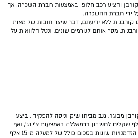
ורבן והציע רכב חלופי באמצעות חברת השכרה, אך
ל ידי חברת ההשכרה.
 קורבנות ללא ידיעתם, דבר שיצר חובות של מאות
רבנות, מסר אותם לגורמים שונים, ונטל הלוואות על
בן מבוגר, גנב מביתו שיק וניסה להפקידו, ביצע
ת כספים מחשבונו של הקורבן בסך 42 אלף שקלים לחשבון ברמאללה באמצעות צ'יינג', ואף
ביצע משיכות מחשבון הבנק של הקורבן בשתי הזדמנויות שונות בסכום כולל של למעלה מ-15 אלף