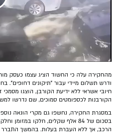
Play
Video
מהחקירה עלה כי החשוד הציג עצמו כעסק מורש
ודרש תשלום מיידי עבור "תיקונים דחופים". ב
חיובי אשראי ללא ידיעת הקורבן, הוצגו מסמכי ז
הקורבנות לכספומטים סמוכים, שם נדרשו למשוך
במסגרת החקירה, נחשפו גם מקרי הונאה נוספי
בסכום של 84 אלף שקלים, חלקו במזומן
הרכב, אך ללא העברת בעלות. בהמשך התברר כי