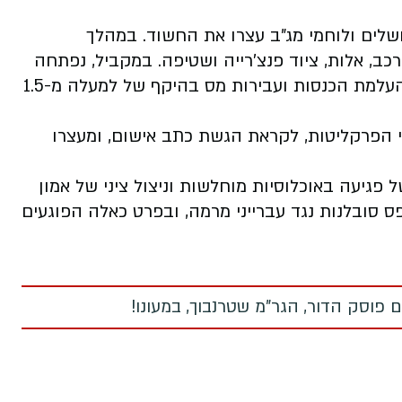
שלים ולוחמי מג"ב עצרו את החשוד. במהלך
ב, אלות, ציוד פנצ'רייה ושטיפה. במקביל, נפתחה
חקירה כלכלית נגדו בחשד לאי הגשת דו"חות, העלמת הכנסות ועבירות מס בהיקף של למעלה מ-1.5
י הפרקליטות, לקראת הגשת כתב אישום, ומעצרו
פגיעה באוכלוסיות מוחלשות וניצול ציני של אמון
ס סובלנות נגד עברייני מרמה, ובפרט כאלה הפוגעים
 פוסק הדור, הגר"מ שטרנבוך, במעונו!