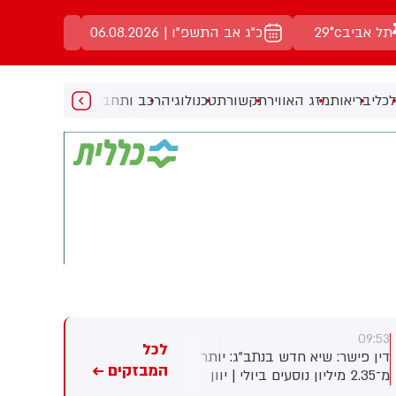
תל אביב
29°c
כ"ג אב התשפ"ו | 06.08.2026
כלי
בריאות
מזג האוויר
תקשורת
טכנולוגיה
רכב ותחבורה
מעניין
מוזיקה
מ
09:53
09:53
לכל
דין פישר: שיא חדש בנתב"ג: יותר
טוביה יגלניק: פרסום ראשון: בתי
המבזקים ←
מ־2.35 מיליון נוסעים ביולי | יוון
הדין הרבניים בדרך להשבתה
בראש, לרנקה היעד המבוקש
כבר מיום ראשון הקרוב בעקבות