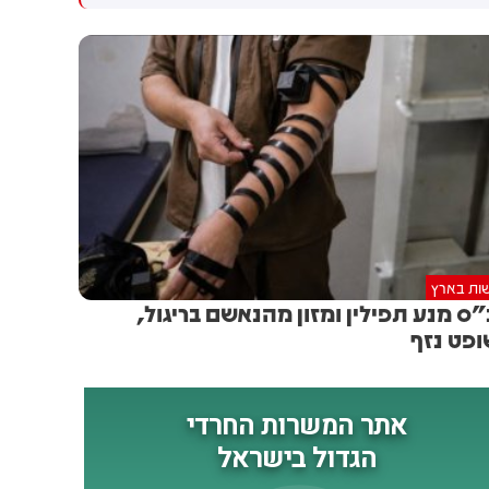
ביותר. במהלך חודש יולי 2026
פסיקת בג"צ, שעצרה העברת
עברו בנתב"ג 2,355,591 נוסעים
כ-18 מיליון שקלים בוועדת
בטיסות בין-לאומיות
הכספים, שנועדו עבור תשלום
ופנים-ארציות - עלייה של 36%
חובות למיקרוסופט ולספקים
לעומת יולי אשתקד
נוספים - בתי הדין צפויים
להפסיק לפעול כבר ביום ראשון.
כך לפי גורמים בכירים במשרד.
כזכור, מייקרוסופט כבר השביתה
את המערכות לפני מספר חודשים
בעקבות החוב. היא הסכימה
להמתין עד כה, בעקבות הבטחה
שהכסף יועבר אליה. אך בעקבות
ות בארץ
כך שההעברה נעצרה ונחסמה -
ס מנע תפילין ומזון מהנאשם בריגול,
היא צפויה להשבית את
פט נזף
המערכות שוב