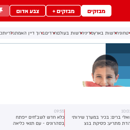
מבזקים
מבזקים +
צבע אדום
טחוני
חדשות בארץ
מדיני
חדשות בעולם
חרדים
ברוך דיין האמת
גלריות
כל
09:55
10:0
ואלי ברים: בכיר במערך שירותי
כלא חדש לשב״חים ייפתח
דת מתריע: פסיקת בגצ
בסהרונים - עם תנאי כליאה
מקפיאה את תקציבי בתי הדין
כמעט זהים לאלו של מחבלים