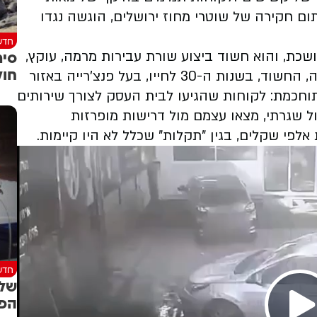
ום חקירה של שוטרי מחוז ירושלים, הוגשה נגדו
חדש
סיר
כת, והוא חשוד ביצוע שורת עבירות מרמה, עוקץ,
חול
זיוף, התחזות והלבנת הון. על פי ממצאי החקירה, החשוד, בשנות ה-30 לחייו, בעל פנצ'רייה באזור
תוחכמת: לקוחות שהגיעו לבית העסק לצורך שירותים
ול שגרתי, מצאו עצמם מול דרישות מופרזות
לפי שקלים, בגין "תקלות" שכלל לא היו קיימות.
חדש
שלו
הפר