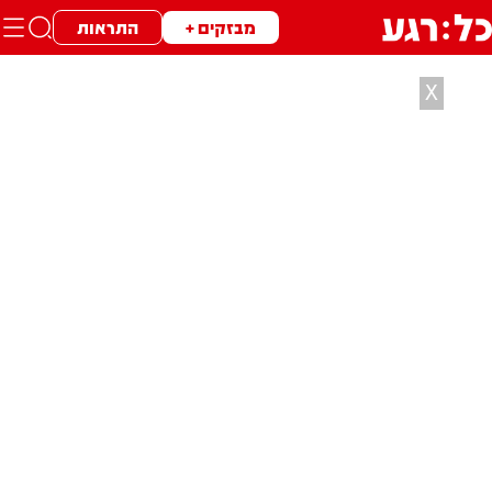
מבזקים +
התראות
X