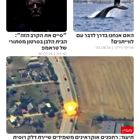
האם אנחנו בדרך לדבר עם
"סיים את הקרב הזה":
לווייתנים?
הבית הלבן בסרטון מסתורי
של טראמפ
אוריאל פיליפ
04.08.26
חני לוין
30.07.26
מעניין
תיעוד: רחפנים אוקראינים משמידים שיירת דלק רוסית