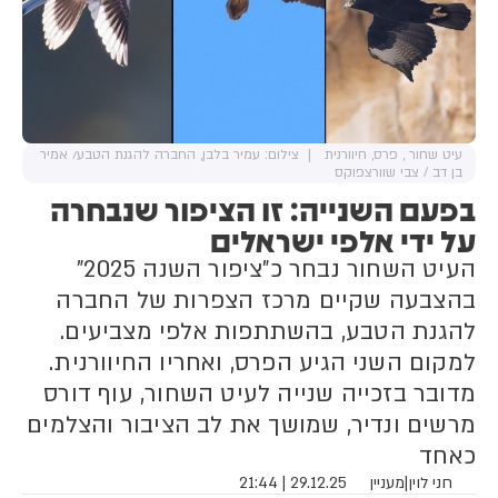
עיט שחור , פרס, חיוורנית
צילום: עמיר בלבן, החברה להגנת הטבע/ אמיר
בן דב / צבי שוורצפוקס
בפעם השנייה: זו הציפור שנבחרה
על ידי אלפי ישראלים
העיט השחור נבחר כ"ציפור השנה 2025"
בהצבעה שקיים מרכז הצפרות של החברה
להגנת הטבע, בהשתתפות אלפי מצביעים.
למקום השני הגיע הפרס, ואחריו החיוורנית.
מדובר בזכייה שנייה לעיט השחור, עוף דורס
מרשים ונדיר, שמושך את לב הציבור והצלמים
כאחד
חני לוין
|
מעניין
29.12.25 | 21:44