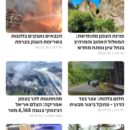
פנינת הצפון מתחדשת:
הכבאים נאבקים בלהבות
המסלול האהוב והמרהיב
בשריפות הענק בצרפת
בנחל עיון נפתח מחדש
חני לוין
30.07.26
חני לוין
28.07.26
חלום בלהות: עצר בצד
מהחתונות להר בצפון
הדרך - ונתקל ביצור מבעית
אמריקה: הצלם אריאל
רבינסקי בגובה 6,168 מטר
חני לוין
30.07.26
משה ויסברג
29.07.26