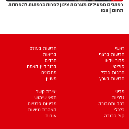
רפתנים מפעילים מערכות צינון לפרות ברפתות להפחתת
החום | צפו
ראשי
חדשות בעולם
חדשות ברצף
בריאות
מדור וידאו
חרדים
פוליטי
ברוך דיין האמת
חרבות ברזל
מתכונים
חדשות בארץ
מעניין
מדיני
יצירת קשר
גלריות
תנאי שימוש
רכב ותחבורה
מדיניות פרטיות
כלכלי
הצהרת נגישות
קול כבודה
אודות