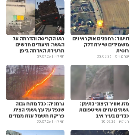
תיעוד: רחפנים אוקראינים
רגע הקריסה והדרמה על
משמידים שיירת דלק
הגשר: תיעודים חדשים
רוסית
מרעידת האדמה ביפן
יצחק וייס
02.08.26
חני לוין
29.07.26
מזג אוויר קיצוני בתימן:
גרמניה: כבל מתח גבוה
גשמים עזים ושיטפונות
שנפל על עץ גשמי הצית
כבדים בעיר איב
פריקת חשמל עזת ממדים
חני לוין
30.07.26
חני לוין
30.07.26