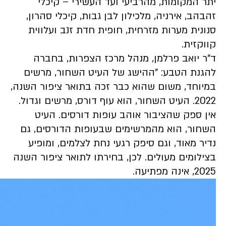
יתר המקומות, מהרביעי ועד העשירי – קיכלי
זהבהב, אירניה, מלכילון לבן גבות, קיכלי סהרון,
סנונית מערות מזרחית, חופית חדת זנב ועלווית
קווקזית.
ד"ר יואב פרלמן, מנהל מרכז הצפרות, בחברה
להגנת הטבע: "ההישג של העיט השחור, מרשים
במיוחד, משום שהוא כבר זכה בתואר ציפור השנה,
2022. העיט השחור, הוא עוף דורס, מרשים וגדול.
אין ספק שהציבור אוהב עופות דורסים. העיט
השחור, הוא מהמרשימים שבעופות הדורסים, גם
נדיר מאוד, וגם סיפק רגעי נחת לצלמים, ומופיע
בצילומים מעולים. לכן, בחירתו לתואר ציפור השנה
2025, אינה מפתיעה.