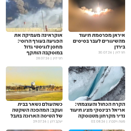
איראן מפרסמת תיעוד
אוקראינה מעמיקה את
מהשיגורים לעבר בסיסים
הפגיעה בעורף הרוסי:
בירדן
מחסן לוגיסטי גדול
במוסקבה הותקף
חני לוין
30.07.26
חני לוין
28.07.26
הקרח הכחול והעוצמתי:
כשהעולם נשאר בבית
אריאל רבינסקי מציג תיעוד
ועקב: המהפכה השקטה
נדיר מקרחון מטנוסקה
של הטיסה הארוכה בתבל
משה ויסברג
02.08.26
יעקב דהן
29.07.26