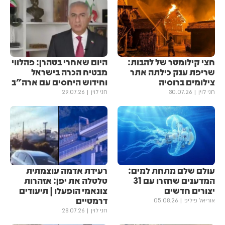
חצי קילומטר של להבות:
היום שאחרי בטהרן: פהלווי
שריפת ענק כילתה אתר
מבטיח הכרה בישראל
צילומים ברוסיה
וחידוש היחסים עם ארה"ב
חני לוין
30.07.26
חני לוין
29.07.26
עולם שלם מתחת למים:
רעידת אדמה עוצמתית
המדענים שחזרו עם 31
טלטלה את יפן: אזהרות
יצורים חדשים
צונאמי הופעלו | תיעודים
דרמטיים
אוריאל פיליפ
05.08.26
חני לוין
28.07.26