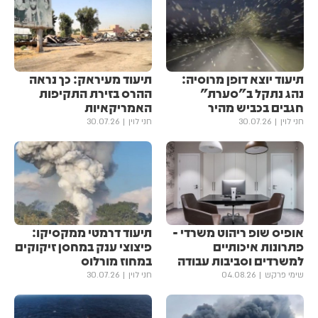
תיעוד יוצא דופן מרוסיה:
תיעוד מעיראק: כך נראה
נהג נתקל ב"סערת"
ההרס בזירת התקיפות
חגבים בכביש מהיר
האמריקאיות
חני לוין
30.07.26
חני לוין
30.07.26
אופיס שופ ריהוט משרדי -
תיעוד דרמטי ממקסיקו:
פתרונות איכותיים
פיצוצי ענק במחסן זיקוקים
למשרדים וסביבות עבודה
במחוז מורלוס
שימי פרקש
04.08.26
חני לוין
30.07.26