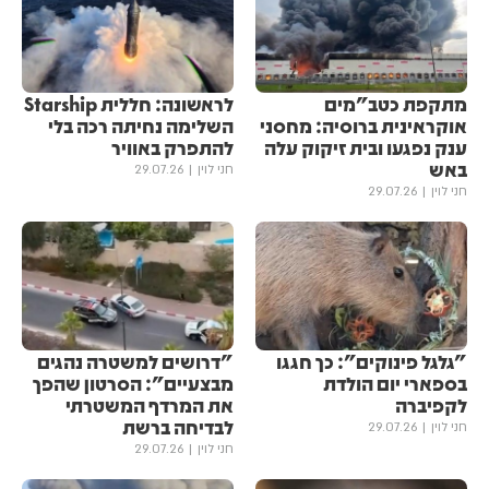
מתקפת כטב"מים
לראשונה: חללית Starship
אוקראינית ברוסיה: מחסני
השלימה נחיתה רכה בלי
ענק נפגעו ובית זיקוק עלה
להתפרק באוויר
באש
חני לוין
29.07.26
חני לוין
29.07.26
"גלגל פינוקים": כך חגגו
"דרושים למשטרה נהגים
בספארי יום הולדת
מבצעיים": הסרטון שהפך
לקפיברה
את המרדף המשטרתי
לבדיחה ברשת
חני לוין
29.07.26
חני לוין
29.07.26