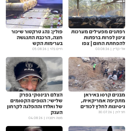
רפתנים מפעילים מערכות
פולין: נהג טרקטור שיכור
צינון לפרות ברפתות
חצה, הרכבת התנגשה
להפחתת החום | צפו
בערימות הקש
אלי קליין
03.08.26
חיים בלוי
05.08.26
מבנים קרסו באיראן
הצלם רבינסקי בפרק
מתקיפה אמריקאית,
שלישי: הנופים הקסומים
ניסיונות לחלץ לכודים
של ואלדז וההפלגה לקרחון
הענק
חני לוין
30.07.26
משה ויסברג
04.08.26