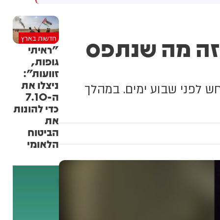
השיבושים במצר הורמוז
שהעבירו את כל רכישותהנפט
של ארה"ב לוונצואלה. מקור:
 זה מה שנתפס
חדשות בארץ
בלומברג
"ראיתי
גופות,
זוועות":
ניצלו את
 לפני שבוע ימים. במהלך
ה-7.10
כדי להונות
את
הביטוח
הלאומי