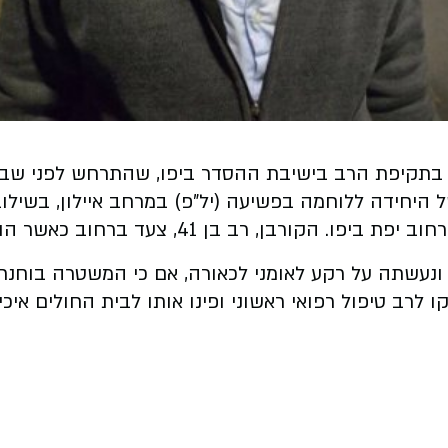
 בתקיפת הרב בישיבת ההסדר ביפו, שהתרחש לפני שבוע
יחידה ללוחמה בפשיעה (יל"פ) במרחב איילון, בשילוב 
 בן 41, צעד ברחוב כאשר הותקף על ידי אלמוני.
ונעשתה על רקע לאומני לכאורה, אם כי המשטרה בוחנת 
ד"א שהוזעקו למקום בשעה 18:49 העניקו לרב טיפול רפואי ראשוני ופינו אותו ל