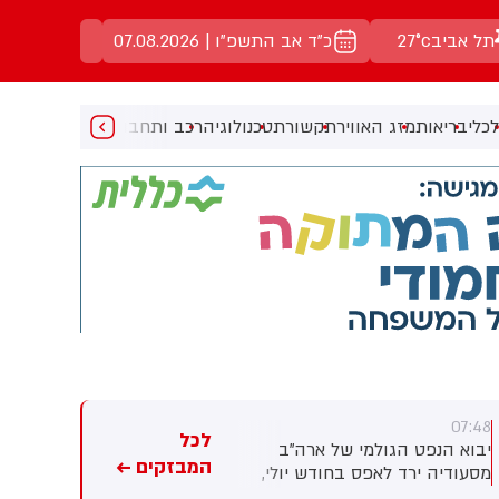
תל אביב
27°c
כ"ד אב התשפ"ו | 07.08.2026
כלי
בריאות
מזג האוויר
תקשורת
טכנולוגיה
רכב ותחבורה
מעניין
מוזיקה
מ
07:46
07:48
לכל
יבוא הנפט הגולמי של ארה"ב
מחירי הנחושת זינקו אמש לשיא
המבזקים ←
מסעודיה ירד לאפס בחודש יולי,
חדש, וחוו עלייה של 51% במהל
לראשונה מאז 1985, לאור
השנה האחרונה.