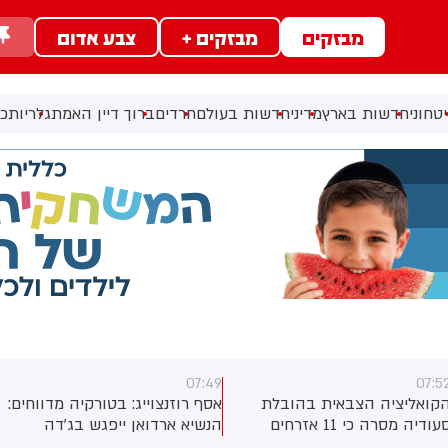
מבזקים
מבזקים +
צבע אדום
טחוני
חדשות בארץ
מדיני
חדשות בעולם
חרדים
ברוך דיין האמת
גלריות
כל
07:49
07:5
קואליציה הצבאית בהובלת
אסף רוזנצוייג: בטורקיה מדווחים:
סעודיה מסרה כי 11 אזרחים
הנשיא ארדואן ייפגש בג'דה
פצעו בתקיפה של החות'ים
שבסעודיה עם יורש העצר