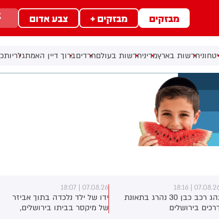
מבזקים
מבזקים +
צבע אדום
טחוני
חדשות בארץ
מדיני
חדשות בעולם
חרדים
ברוך דיין האמת
גלריות
כל
07.08.26 | 18:07
07.08.26 | 18:1
נהג רכב כבן 30 נהרג בתאונת
ידו של ילד נלכדה בתוך אביזר
רכים בירושלים
של מיקסר בביתו בירושלים,
לוחמי כבאות והצלה הוזעקו