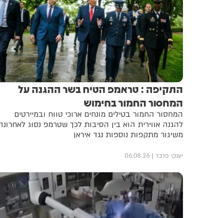
התקיפה : טראמפ הטיח בשר ההגנה על
המחסור החמור בחימוש
המחסור החמור בטילים מונחים ארוכי טווח ובמיירטים
להגנה אווירית הוא בין הסיבות לכך שטרמפ נסוג לאחרונה
משיגור מתקפות נוספות נגד איראן
יענקי פרבר
06.08.26