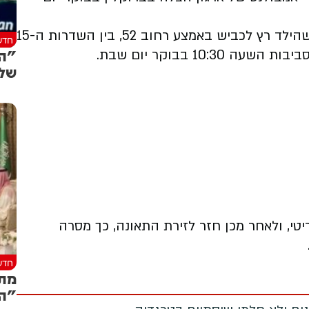
מקור במשטרה אמר ל"ניו יורק פוסט", כי נראה שהילד רץ לכביש באמצע רחוב 52, בין השדרות ה-15
חדש
"הס
שלי
טי, ולאחר מכן חזר לזירת התאונה, כך מסרה
חדש
מתר
"הס