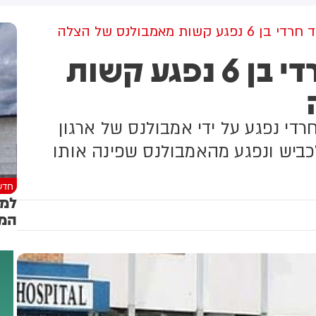
למקום וחילצו אותו ללא פגע
קשות מאמבולנס של הצלה
נאבק על חייו: ילד חרדי בן 6 נפגע קשות
חרדי נפגע על ידי אמבולנס של ארגון
הילד רץ לכביש ונפגע מהאמבולנס שפינה אותו
חדש
למר
המספי