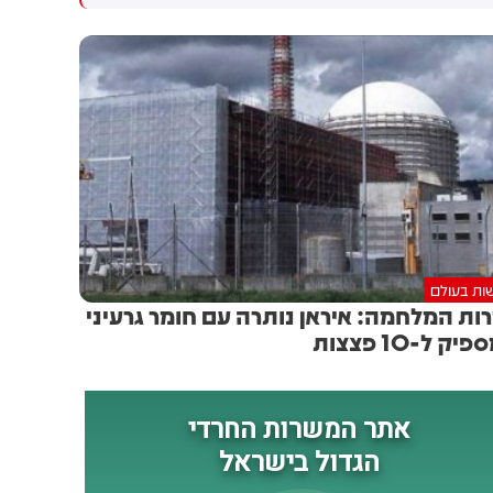
גולדברג פולין ז"ל שהתקיים
הותקפו על ידי טילים וכטב"מים
הבוקר בשכונת בקעה בירושלים
בזמן מעבר בהורמוז, שלושה
מהם במהלך השבוע
ות בעולם
ות המלחמה: איראן נותרה עם חומר גרעיני
ק ל-10 פצצות