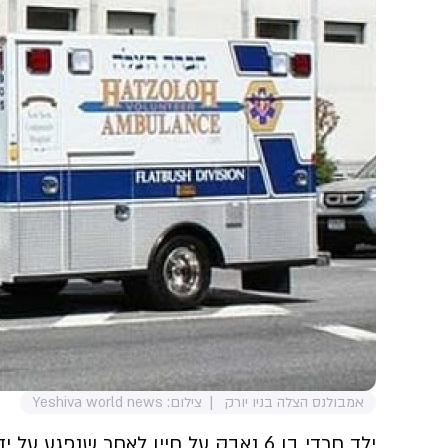
אמבולנס הצלה בניו יורק
צילום: Yeshiva world news
ילד חרדי בן 6 נאבק על חייו לאחר שנפ