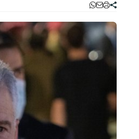
ה
ל
ה
ה
ב
ש
ה
ה
ה
ה
ס
ה