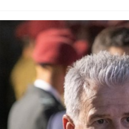
סתיימו ברומא - לבנון רצתה
רצו לבצע אמש תקיפות עצימות
הרחיב את אזורי הנסיגה, ישראל
בדרום לבנון, אולם בעקבות לחץ
תנגדה: נרחיב את אזורי
אמריקני, התוכניות לא אושרו על
פיילוט רק בהתאם לביצוע
ידי הדרג המדיני. לפי גורם
שטח, עוד מוקדם לקבוע
ביטחוני, האמריקנים העבירו
הצלחה. בשיחות המו"מ
לישראל מסר לפיו לא היתה
התקיימו השבוע נקבעו
הפרה של הפסקת האש מצד
פרמטרים לפיילוט אבל עדיין לא
חיזבאללה– ודרשו מישראל
וחלט מי הגוף שיבצע את
להימנע מתקיפות נוספות כדי
פיקוח והאכיפה. כך לפי מקור
לשמר את המצב ההסכמי
מעורה בפרטים. כרגע עוד לא
והשיחות שמתקיימות במקביל
וכם מועד לחידוש השיחות, אך
בין ישראל ללבנון ברומא.
ערכות שזה יקרה בחודש הבא.