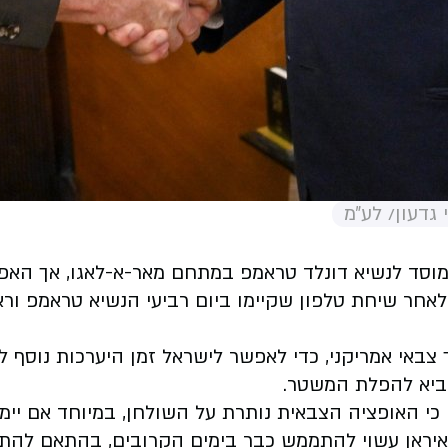
גדעון/ לע״מ
מוסד לנשיא דונלד טראמפ במתחם מאר-א-לאגו, אך האפ
לאחר שיחת טלפון שקיימו ביום רביעי הנשיא טראמפ ו
לך צבאי אמריקני, כדי לאפשר לישראל זמן היערכות נו
ביא להפלת המשטר.
ם כי האופציה הצבאית נותרת על השולחן, במיוחד אם יימ
באיראן עשוי להתממש כבר בימים הקרובים, בהתאם להת