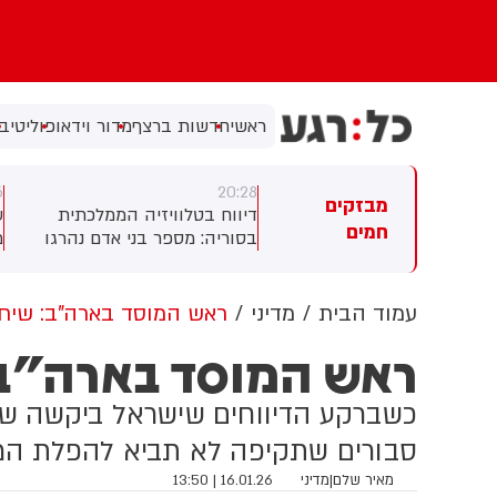
ראשי
חדשות ברצף
מדור וידאו
פוליטי
בי
2
20:26
20:
מבזקים
ווח בטלוויזיה הממלכתית
עמית סגל: ארדן ואדלשטיין
ג
חמים
וריה: מספר בני אדם נהרגו
מכוונים לבוחרים שכמותם, עזבו
פצעו בפיצוץ שאירע באזור
את הליכוד אבל נשארו בימין
ה
שק
מ
עמוד הבית
מדיני
ראש המוסד בארה"ב: שיחו
ת
ראש המוסד בארה"ב:
ו
ג
ה
כשברקע הדיווחים שישראל ביקשה שלא
ס
סבורים שתקיפה לא תביא להפלת המש
ע
ד
מאיר שלם
|
מדיני
16.01.26 | 13:50