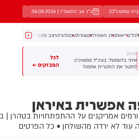
בית שמש
23°c
כ"ג אב התשפ"ו | 06.08.2026
כלי
בריאות
מזג האוויר
תקשורת
טכנולוגיה
רכב ותחבורה
מעניין
מוזיקה
מ
20:12
20:13
לכל
יאיר גולן מוותר על עינב צנגאוקר:
באיראן טוענים: ספינות אמריקניות
המבזקים ←
עדכן אותה שלא ישתמש
"וציוניות" לא יוכלו לעבור
בשריונים להם הוא זכאי
במיצרים
ה אפשרית באיראן
ורמים אמריקנים על ההתפתחויות בטהרן | ב
עוד לא ירדה מהשולחן • כל הפרטים