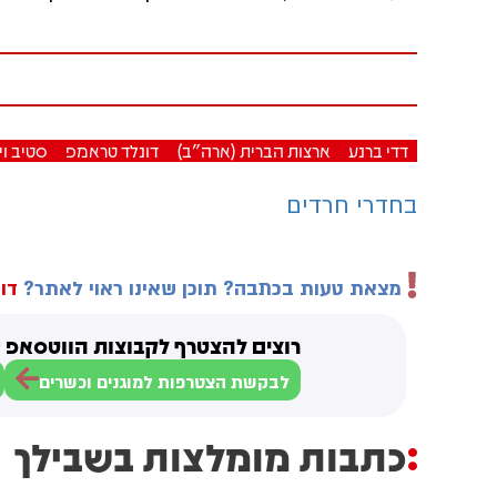
דדי ברנע
ארצות הברית (ארה"ב)
דונלד טראמפ
סטיב וי
בחדרי חרדים
מצאת טעות בכתבה? תוכן שאינו ראוי לאתר?
דוו
רוצים להצטרף לקבוצות הווטסאפ ש
לבקשת הצטרפות למוגנים וכשרים
כתבות מומלצות בשבילך