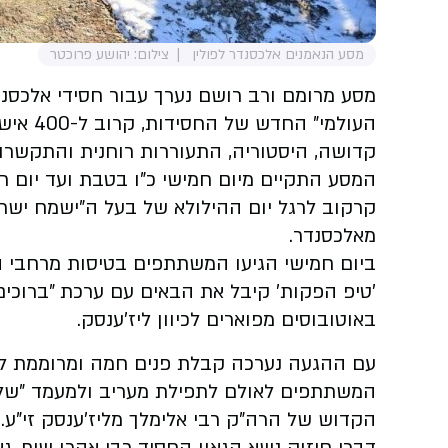
מסע הנאמנים אלכסנדר לפולין
צילום: יהושע פרוכטר
מסע מרומם ורב רושם נערך עבור חסידי אלכסנדר
העולמי"
קדושה, היסטוריה, התעוררות רוחנית והתקשרו
המסע התקיים מיום חמישי כ"ו בטבת ועד יום ר
קרקוב לרגל יום ההילולא של בעל ה"ישמח ישרא
מאלכסנדר.
ביום חמישי הגיעו המשתתפים בטיסות מרחבי
'טיפ הפקות' קיבל את הבאים עם ערכת "ברוכים
באוטובוסים מפוארים לכיוון ליז'ענסק.
עם ההגעה נערכה קבלת פנים חמה ומרוממת לצ
המשתתפים לאולם לתפילת מעריב ולמעמד "שלום 
הקדוש של הרה"ק רבי אלימלך מליז'ענסק זי"ע.