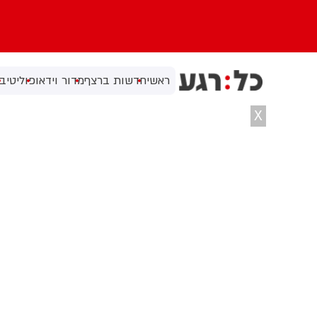
ראשי
חדשות ברצף
מדור וידאו
פוליטי
בי
X