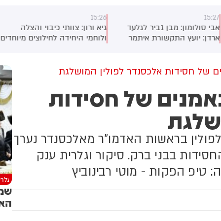
15:26
15:2
בי סולומון: מבן גביר לגלעד
גיא ורון: ​צוותי כיבוי והצלה
רדן: יועץ התקשורת איתמר
ולוחמי היחידה לחילוצים מיוחדים
סובר מצטרף למפלגה החדשה.
של מחוז הצפון מבצעים בשעה
זו סריקות נרחבות בנהר הירדן,
סמוך ליסוד המעלה, לאחר דיווח
ם של חסידות אלכסנדר לפולין המושלגת
שהתקבל במוקד 102 על נער
אמנים של חסידות
שהתהפך מסירה ונותק עמו
הקשר. צילום: דוברות כבאות
שלגת
והצלה לישראל
 לפולין בראשות האדמו"ר מאלכסנדר נערך
סידות בבני ברק. סיקור וגלרית ענק
 טיפ הפקות - מוטי רבינוביץ
גלרי
שמח
האד