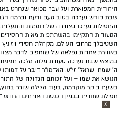
בהמשך יצאו המשתתפים לסיור מודרך בעיר הע
היהודית המפוארת ועל עבר מפואר שנחרט באבנ
שבת קודש נערכה בטוב טעם ודעת וברמה הגבוהה
והתפילות נערכו באווירה של רוממות והתעלות.
הסעודות התקיימו בהשתתפות מאות החסידים, ות
השטיבלך מרחבי העולם. מקהלת חסידי ויז'ניץ 
באווירת אחדות נפלאה של שותפים לדבר מצווה
במוצאי שבת נערכה סעודת מלוה מלכה חגיגית, 
ה"ישמח ישראל" זי"ע. האדמו"ר דיבר על דמותו 
הנושא את שמו – ועל זכותם הגדולה של התור
בשעת בוקר מוקדמת, בעוד הלילה שורר בחוץ,
תפילת שחרית בבניין הכנסת האורחים החדש "אל
X