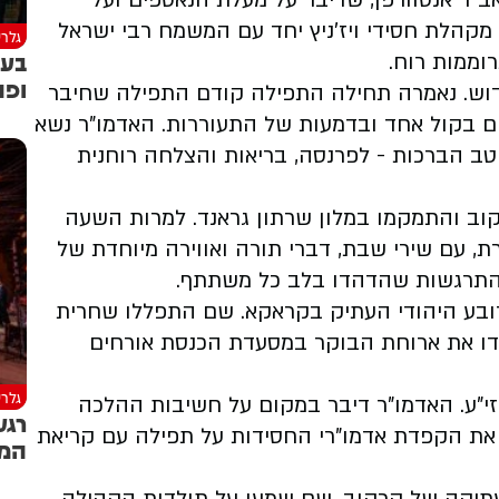
אב"ד אנטוורפן, שדיבר על מעלת הנאספים ועל
קהלת חסידי ויז'ניץ יחד עם המשמח רבי ישראל
גלרי
בעו
וממות רוח.
ופת
קדוש. נאמרה תחילה התפילה קודם התפילה שחיבר
ים בקול אחד ובדמעות של התעוררות. האדמו"ר נשא
טב הברכות - לפרנסה, בריאות והצלחה רוחנית
ב והתמקמו במלון שרתון גראנד. למרות השעה
ת, עם שירי שבת, דברי תורה ואווירה מיוחדת של
התרגשות שהדהדו בלב כל משתתף.
ובע היהודי העתיק בקראקא. שם התפללו שחרית
דו את ארוחת הבוקר במסעדת הכנסת אורחים
גלרי
זי"ע. האדמו"ר דיבר במקום על חשיבות ההלכה
רגע
נו את הקפדת אדמו"רי החסידות על תפילה עם קריאת
המס