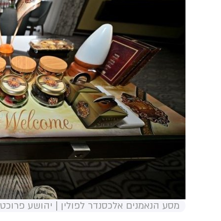
מסע הנאמנים אלכסנדר לפולין | יהושע פרוכט