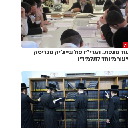
ות
וד מצפת: הגרי"ז סולובייצ'יק מבריסק
עור מיוחד לתלמידיו