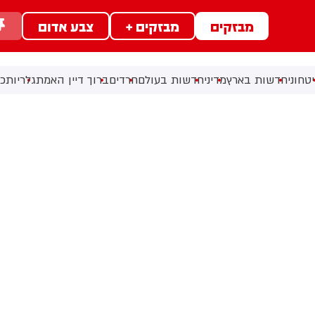
מבזקים
מבזקים +
צבע אדום
טחוני
חדשות בארץ
מדיני
חדשות בעולם
חרדים
ברוך דיין האמת
גלריות
כל