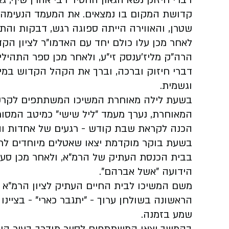
דברי חיזוק נשא הגאון החסיד רבי אהרן שיף, ג
קדושת המקום בו נמצאים. את המעמד הנעימה מ
שטרן, והאווירה הייתה ספוגה רגש, דבקות והתר
לאחר מכן עלו כולם יחד עם האדמו"ר לציון ה
הרה"ק מליז'ענסק זי"ע, ולאחר מכן ספר התהיל
דברי חיזוק וברכה, וברך את הקהל הקדוש במי
וגשמית.
בשעת לילה מאוחרת המשיכו המשתתפים לקרקו
המאוחרת, נערך מעמד "ליל שישי" כמיטב המסור
הכנה לקראת שבת קודש - רגעים של אחדות ו
בשעת בוקר מוקדמת יצאו שאטלים מיוחדים לר
בבית הכנסת העתיק של הרמ"א, ולאחר מכן סע
הידועה "אשל אברהם".
משם המשיכו לבית החיים העתיק לציון הרמ"א 
הראשונה בשולחן ערוך - "יתגבר כארי" - בציי
שמע בזמנה.