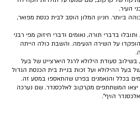
תיקה של קרקוב, שם שמעו על תולדות הקהילה
י העיר.
 ביותר. חניון המלון הוסב לבית כנסת מפואר,
ובלו בדברי תורה, נאומים ודברי חיזוק מפי רבני
הופקדו על השירה הנעימה. והשבת כולה הייתה
.
בשילוב סעודת הילולא לרגל היארצייט של בעל
של בעל ההילולא ועל זכות בניית בית הכנסת הגדול
מים בכלל והנאמנים בפרט שהתאספו במסע זה.
 יצאו המשתתפים מקרקוב לאלכסנדר. שם נערכה
כסנדר הויף".