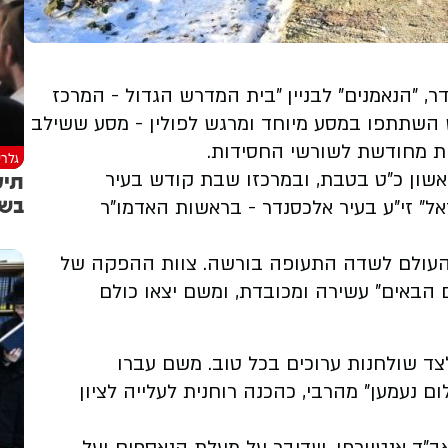
, "הנאמנים" לבניין "בית המדרש הגדול - המרכז
 החדש של החסידות, קרוב ל-400 איש השתתפו במסע מיוחד ומרגש לפולין - מסע ששילב
ת מחודשת לשורשי החסידות.
גלרי
תיע
אשון כ"ט בטבת, ובמרכזו שבת קודש בעיר
בשי
ל" זי"ע בעיר אלכסנדר - בראשות האדמו"ר
 העולם לשדה התעופה בורשה. צוות ההפקה של
 הבאים" עשירה ומכובדת, ומשם יצאו כולם
ד שולחנות ערוכים בכל טוב. משם עברו
נעמען" מהרבי, כהכנה רוחנית לעלייה לציון