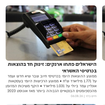
הישראלים פתחו ארנקים: זינוק חד בהוצאות
בכרטיסי האשראי
ממוצע ההוצאות היומי בכרטיסי חיוב שבר שיא חדש ועמד
על 1.771 מיליארד ש"ח • ממוצע הרכישות היומי בעסקאות
אונליין עמד ביולי על 1.031 מיליארד • היקף משיכות המזומן
מהכספומטים הבנקאיים הגבוהה ביותר מאז אוגוסט 2023
חיים בלוי
06.08.26