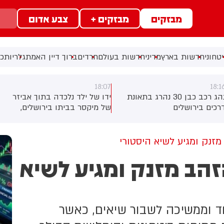
מבזקים
מבזקים +
צבע אדום
טחוני
חדשות בארץ
מדיני
חדשות בעולם
חרדים
ברוך דיין האמת
גלריות
כל
18:07
18:1
נהג רכב כבן 30 נהרג בתאונת
ידו של ילד נלכדה בתוך אביזר
רכים בירושלים
של מיקסר בביתו בירושלים,
לוחמי כבאות והצלה הוזעקו
למקום וחילצו אותו ללא פגע
נק ומגיע לשיא היסטורי
הב מזנק ומגיע לשיא
מזנקת ב-3% ביום אחד וממשיכה לשבור שיאים, כאשר