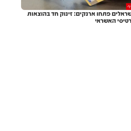
י
ראלים פתחו ארנקים: זינוק חד בהוצאות
טיסי האשראי