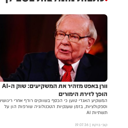
וורן באפט מזהיר את המשקיעים: שוק ה-AI
הופך לזירת הימורים
המשקיע האגדי טוען כי הכסף בשווקים רודף אחרי ריגושים
וספקולציות, בזמן שענקיות הטכנולוגיה שורפות הון על
תשתיות AI
קובי ברקת
19.07.26