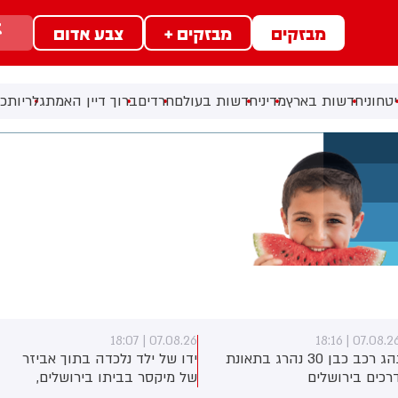
מבזקים
מבזקים +
צבע אדום
טחוני
חדשות בארץ
מדיני
חדשות בעולם
חרדים
ברוך דיין האמת
גלריות
כל
07.08.26 | 18:07
07.08.26 | 18:1
נהג רכב כבן 30 נהרג בתאונת
ידו של ילד נלכדה בתוך אביזר
רכים בירושלים
של מיקסר בביתו בירושלים,
לוחמי כבאות והצלה הוזעקו