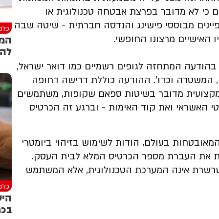
טחה מבהירים כי לא מדובר בפרצת אבטחה טכנולוגית או
ינים מבוססי פישינג והנדסה חברתית - שיטה שבה
כלכל
המז
האישיים מרצונו החופשי.
להת
בהודעה המתחזה לגופים רשמיים כמו דואר ישראל,
ועל), המשטרה וכדו'. ההודעה כוללת דרישה דחופה
מקצועית מדובר בשיטות ספאם שקופות, משתמשים
י האשראי ואת קוד האימות - וברגע זה הכרטיס
ובטחות בעולם, הודות לשימוש בזיהוי ביומטרי
טוקניזציה (Tokenization), המונעת את העברת מספר הכרטיס המלא לבית העסק.
החלשה בשרשרת אינה המערכת הטכנולוגית, אלא המשתמש
כלכל
היש
בכר