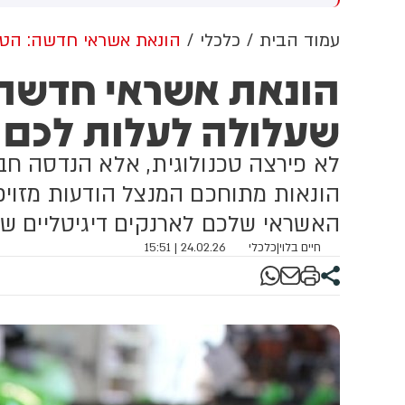
שדוד. צוותי מד"א העניקו להם
מכוון ברשתות החברתיות, כך
פול רפואי בזירה
עולה מניתוח חדש של
עמוד הבית
כלכלי
הונאת אשראי חדשה: הטע
CyberWell, ארגון המנטר
הונאת אשראי חדשה
אנטישמיות ברשת. הדו"ח מצא כי
פוסטים זהים ב-X שותפו
שעלולה לעלות לכם 
בצרפתית, אנגלית וספרדית,
בטענה שיהודים הם שהציתו
במכוון את השריפות בצרפת,
​לא פירצה טכנולוגית, אלא הנדסה ח
ספרד ונורבגיה בטרה להרוויח
פוליטית או כלכלית מהמצב.
הונאות מתוחכם המנצל הודעות מזויפ
האשראי שלכם לארנקים דיגיטליים ש
חיים בלוי
|
כלכלי
24.02.26 | 15:51