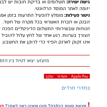
גישה ישירה:
תשלומים או בדיקת חובות יש לבצע
יזומה לאתר המוסד הרלוונטי.
ניטור פעילות:
מומלץ להפעיל התרעות בזמן אמת
הבנק או חברת האשראי בכל מקרה של חשד.
הנוחות שבשירותי התשלום הדיגיטליים הפכה 
הצורך בערנות. רגע אחד של לחץ עלול להוביל
אינו זקוק לארנק הפיזי כדי לרוקן את החשבון.
מזעזע: יצאו לטיול בין הז
Apple Pay
אשראי
עוקץ
בחדרי חרדים
מצאת טעות בכתבה? תוכן שאינו ראוי לאתר?
דוו