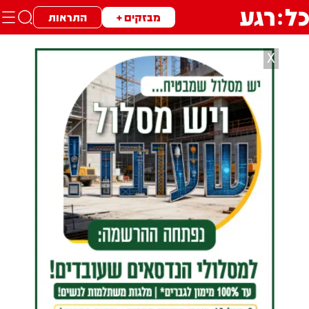
מבזקים +
התראות
X