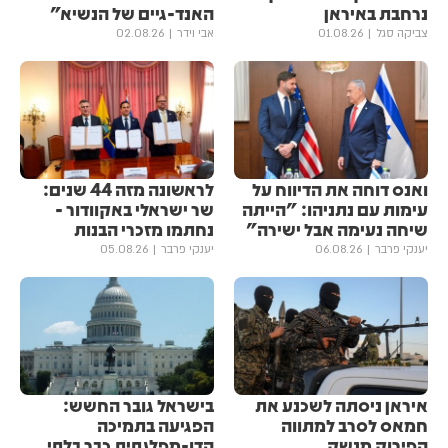
נרחבת באיראן
האנד-גיים של הנשיא"
צביקה סגל
01.08.26
אבי וידר
02.08.26
ואנס דוחה את הדיווח על
לראשונה מזה 44 שנים:
עימות עם נתניהו: "הייתה
שר ישראלי באקוודור -
שיחה נעימה אבל ישירה"
נחתמו מזכרי הבנות
יענקי פרבר
06.08.26
יענקי פרבר
05.08.26
איראן ניסתה לשכנע את
בישראל גובר החשש:
חמאס לסרב למתווה
הפגיעה בתמיכה
הפירוק מנשק
הדו-מפלגתית כבר בלתי