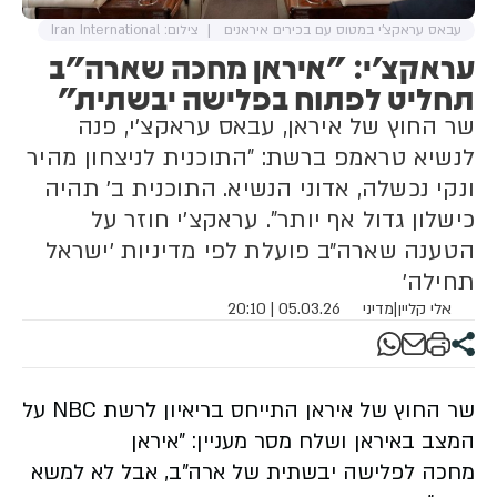
עבאס עראקצ'י במטוס עם בכירים איראנים
צילום: Iran International
עראקצ'י: "איראן מחכה שארה"ב
תחליט לפתוח בפלישה יבשתית"
שר החוץ של איראן, עבאס עראקצ׳י, פנה
לנשיא טראמפ ברשת: "התוכנית לניצחון מהיר
ונקי נכשלה, אדוני הנשיא. התוכנית ב׳ תהיה
כישלון גדול אף יותר". עראקצ׳י חוזר על
הטענה שארה״ב פועלת לפי מדיניות ׳ישראל
תחילה׳
אלי קליין
|
מדיני
05.03.26 | 20:10
שר החוץ של איראן התייחס בריאיון לרשת NBC על
המצב באיראן ושלח מסר מעניין: "איראן
מחכה לפלישה יבשתית של ארה"ב, אבל לא למשא