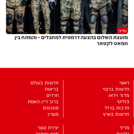
מדיני
מועצת השלום בהצעה דרמטית למחבלים - והמתח בין
חמאס לקטאר
ראשי
חדשות בעולם
חדשות ברצף
בריאות
מדור וידאו
חרדים
פוליטי
ברוך דיין האמת
חרבות ברזל
מתכונים
חדשות בארץ
מעניין
מדיני
יצירת קשר