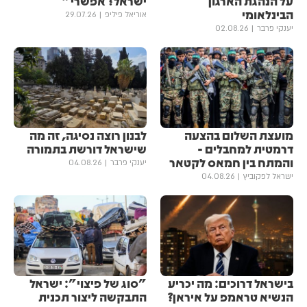
על הנהגת הארגון
ישראל? אפשרי"
הבינלאומי
אוריאל פיליפ
29.07.26
יענקי פרבר
02.08.26
מועצת השלום בהצעה
לבנון רוצה נסיגה, זה מה
דרמטית למחבלים -
שישראל דורשת בתמורה
והמתח בין חמאס לקטאר
יענקי פרבר
04.08.26
ישראל לפקוביץ
04.08.26
בישראל דרוכים: מה יכריע
"סוג של פיצוי": ישראל
הנשיא טראמפ על איראן?
התבקשה ליצור תכנית