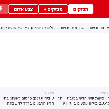
מבזקים
מבזקים +
צבע אדום
טחוני
חדשות בארץ
מדיני
חדשות בעולם
חרדים
ברוך דיין האמת
גלריות
כל
09:53
09:5
ין פישר: שיא חדש בנתב"ג: יותר
טוביה יגלניק: פרסום ראשון: בתי
מ־2.35 מיליון נוסעים ביולי | יוון
הדין הרבניים בדרך להשבתה
ראש, לרנקה היעד המבוקש
כבר מיום ראשון הקרוב בעקבות