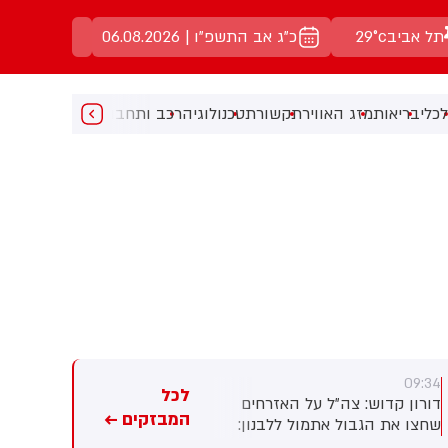
תל אביב
29°c
כ"ג אב התשפ"ו | 06.08.2026
כלי
בריאות
מזג האוויר
תקשורת
טכנולוגיה
רכב ותחבורה
מעניין
מוזיקה
מ
09:18
09:34
לכל
דורון קדוש: צה״ל על האזרחים
דובר צה"ל: בהמשך להפעלת
המבזקים ←
שחצו את הגבול אתמול ללבנון:
ההתרעות ביישומון פיקוד העורף
״הם גרמו נזק לגדר הגבול -
על חשש לחדירת מחבלים