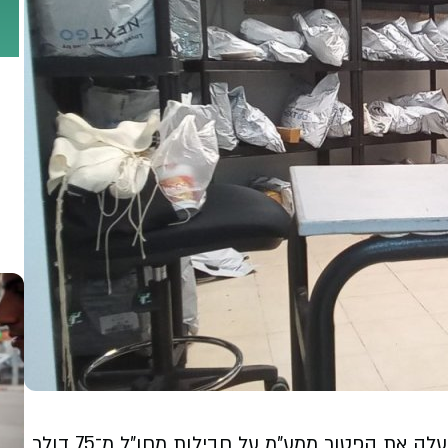
רגע לפני המלחמה חתם שר האוצר על הצו שמעלה את הפטור ממע"מ על חבילות מחו"ל מ־75 דולר