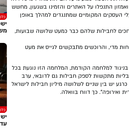
־130 דולר. חובבי העליאקספרס, next, temu ואמזון התנפלו על האתרים והזמינו בשגעון, מחשש
עלי העסקים המקומיים שמתנגדים למהלך באופן
כלכל
ישפ
מש
חכים לחבילות שלהם כבר כמעט שלושה שבועות,
מחות מדי, והרוכשים מתבקשים לגייס את מעט
 בניגוד למלחמה הקודמת, המלחמה הזו נוגעת בכל
בליות מתקשות לספק חבילות גם לדובאי, ערב
כרגע יש בין שניים לשלושה מיליון חבילות לישראל
 ואירופה". כך דווח בוואלה.
כלכל
יש 
עדי