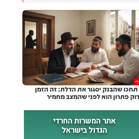
מגנים בתוקף את האירוע, גורמי
ביישובים תל ציון וכוכב יעקב
אכיפת החוק נדרשים למצות
שבחטיבת בנימין, עולה כי מדובר
איתם את הדין״.
בשני רכבים ישראליים חשודים
שנכנסו ליישוב כוכב יעקב.
החשודים מעוכבים בנקודה. אין
חשש לאירוע ביטחוני.
י
תחכו שהבנק יסגור את הדלת: זה הזמן
וק פתרון הוא לפני שהמצב מחמיר