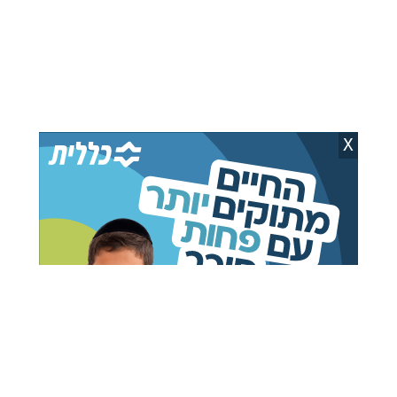
השופט תקף את
בגלל פסיקת בג"ץ: בתי
X
הפרקליטות: "פוגעת
הדין בדרך להשבתה כפויה,
באינטרס הציבורי ומעמיסה
מיום ראשון
על בתי המשפט"
יצחק וייס
06.08.26
יצחק וייס
05.08.26
טרגדיה בבין הזמנים: צעיר
נשיא בית הדין מיכאל
חרדי נהרג בהתהפכות
קליינר ואנשי העסקים אפל
טרקטורון
ודיין: אלו אנשי הליכוד
שנחקרו
אוריאל פיליפ
03.08.26