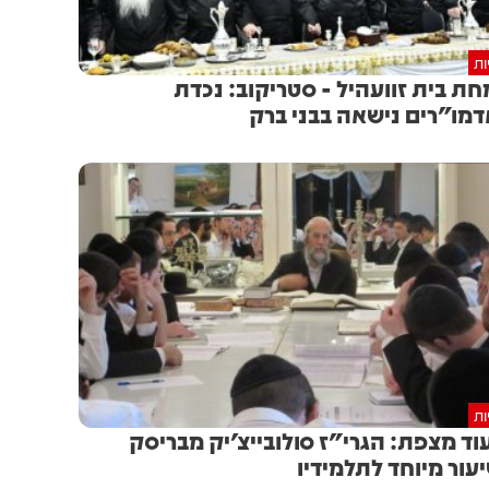
ות
ת בית זוועהיל - סטריקוב: נכדת
מו"רים נישאה בבני ברק
ות
וד מצפת: הגרי"ז סולובייצ'יק מבריסק
עור מיוחד לתלמידיו