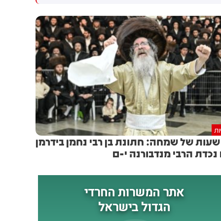
גולדברג פולין ז"ל שהתקיים
הותקפו על ידי טילים וכטב"מים
הבוקר בשכונת בקעה בירושלים
בזמן מעבר בהורמוז, שלושה
מהם במהלך השבוע
ות
1 שעות של שמחה: חתונת בן רבי נחמן בידרמן
נכדת הרבי מנדבורנה י-ם