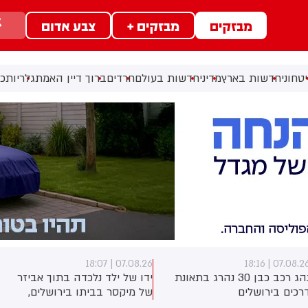
מבזקים
מבזקים +
צבע אדום
טחוני
חדשות בארץ
מדיני
חדשות בעולם
חרדים
ברוך דיין האמת
גלריות
כל
07.08.26 | 18:07
07.08.26 | 18:1
נהג רכב כבן 30 נהרג בתאונת
ידו של ילד נלכדה בתוך אביזר
רכים בירושלים
של מיקסר בביתו בירושלים,
לוחמי כבאות והצלה הוזעקו