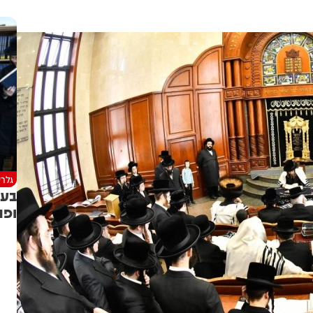
גלרי
בעו
ופת