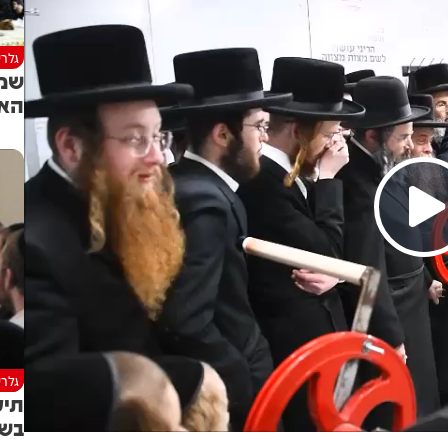
גלרי
שמח
האד
גלרי
תיע
בשי