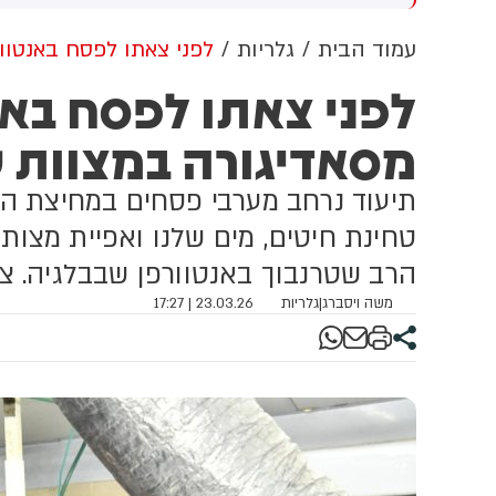
שדוד. צוותי מד"א העניקו להם
מכוון ברשתות החברתיות, כך
פול רפואי בזירה
עולה מניתוח חדש של
עמוד הבית
גלריות
לפני צאתו לפסח באנטוו
CyberWell, ארגון המנטר
לפני צאתו לפסח באנ
אנטישמיות ברשת. הדו"ח מצא כי
פוסטים זהים ב-X שותפו
מסאדיגורה במצוות 
בצרפתית, אנגלית וספרדית,
בטענה שיהודים הם שהציתו
במכוון את השריפות בצרפת,
תיעוד נרחב מערבי פסחים במחיצת הא
ספרד ונורבגיה בטרה להרוויח
פוליטית או כלכלית מהמצב.
טחינת חיטים, מים שלנו ואפיית מצות
הרב שטרנבוך באנטוורפן שבבלגיה. צ
משה ויסברג
|
גלריות
23.03.26 | 17:27