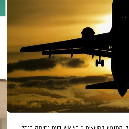
א יותר מ-70 נוסעים אתמול, התנגש במשאית כיבוי אש בעת נחיתה בנמל