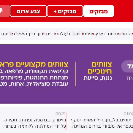
מבזקים
מבזקים +
צבע אדום
טחוני
חדשות בארץ
מדיני
חדשות בעולם
חרדים
ברוך דיין האמת
גלריות
כל
05.08.26 | 23:55
00:2
ויטרס: בגרמניה נפתחה חקירה
‏רגע לפני ההשקה, יולי אדלשטיין
ל ידי המחלקה ללוחמה בטרור,
וגלעד ארדן ניסו לצרף את משה
אחר שרחפן נפץ התגלה סמוך
כחלון למפלגה החדשה – אך