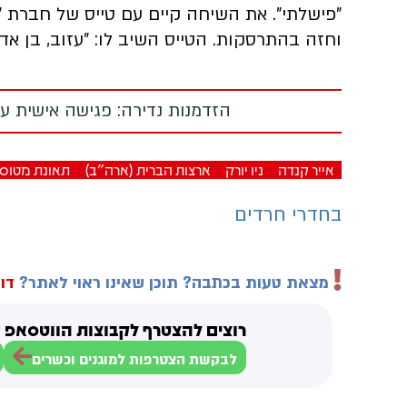
"פישלתי". את השיחה קיים עם טייס של חברת "פ
וחזה בהתרסקות. הטייס השיב לו: "עזוב, בן אדם
הזדמנות נדירה: פגישה אישית עם
אייר קנדה
ניו יורק
ארצות הברית (ארה"ב)
תאונת מטוס
בחדרי חרדים
מצאת טעות בכתבה? תוכן שאינו ראוי לאתר?
דוו
רוצים להצטרף לקבוצות הווטסאפ ש
לבקשת הצטרפות למוגנים וכשרים