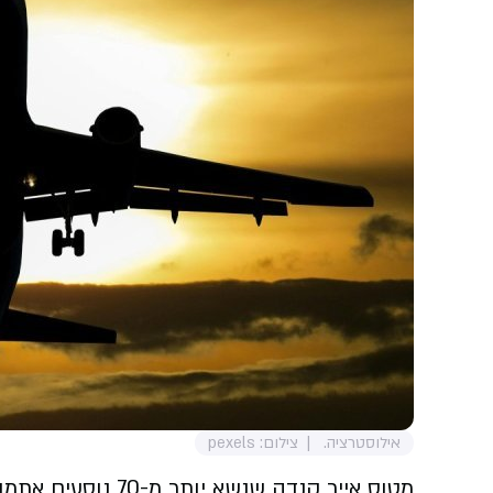
אילוסטרציה.
צילום: pexels
מטוס אייר קנדה שנש