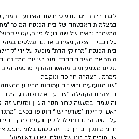
ל'בחדרי חרדים' נודע כי תיעוד האירוע החמו
במצלמות האבטחה של בית הכנסת המוכר "מחזי
המצמרר נראים שלושה רעולי פנים, עטויי קפוצ
על רכבי ההצלה, מציתים אותם ונמלטים במהיר
בית הכנסת "מחזיקי הדת" מופעל על ידי "קהילת
היתר את הציבור החרדי מול רשויות המדינה. ב
נזקים משמעותיים מהאש וההדף, פרסמה היום 
זימרמן, הצהרה חריפה ונוקבת
.
"
אנו מזועזעים וכואבים עמוקות מפיגוע ההצתה 
בהצהרת הקהילה. "ארבעה אמבולנסים, המוקדשי
והושמדו במעשה טרור חסר היגיון ומזעזע זה. ז
ראשי קהילת "פעדעריישן" הוסיפו בכאב: "מתנדב
על בסיס התנדבותי לחלוטין, ונענים למקרי חירו
חיוני מותקף בדרך כזו זה פשוט בלתי נתפס. אף
אנו מודים לריבונו של עולם שאיש לא נפגע".