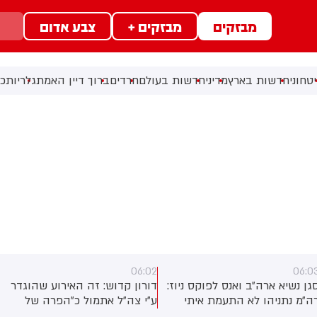
מבזקים
מבזקים +
צבע אדום
טחוני
חדשות בארץ
מדיני
חדשות בעולם
חרדים
ברוך דיין האמת
גלריות
כל
06:02
06:0
גן נשיא ארה״ב ואנס לפוקס ניוז:
דורון קדוש: זה האירוע שהוגדר
ה״מ נתניהו לא התעמת איתי
ע״י צה״ל אתמול כ״הפרה של
פגישה בבלייר האוס. ישראל
הפסקת האש״. ועם זאת, לפי