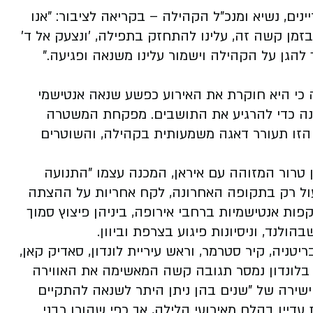
ים, נשיא ומנכ"ל הקהילה – בקריאה לציבור: "אנו
בזמן קשה זה, עלינו להתחזק בתפילה, 'ונצעק אל ד'
ך להגן על הקהילה וישמור עלינו משנאה ופגיעה
".
 כי היא חוקרת את האירוע כפשע שנאה אנטישמי
ונה כדי להרגיע את התושבים. מפקחת המשטרה
 הזו תעורר דאגה משמעותית בקהילה, והשוטרים
 טרור המזוהה עם איראן, המכנה עצמו "התנועה
עול רק בתקופה האחרונה, לקח אחריות על ההצתה
פות אנטישמיות ברחבי אירופה, ביניהן פיצוץ סמוך
ולנד, וניסיונות פיגוע בצרפת וביוון
.
ניה, קיר סטרמר, וראש עיריית לונדון, סאדיק קאן,
ל בלונדון נמסר תגובה קשה המאשימה את האווירה
 ישירה של "שנים בהן ניתן היתר לשנאה להתקיים
 עדיין בהלם מאירועי הלילה, אך כפי
שהורו רבני