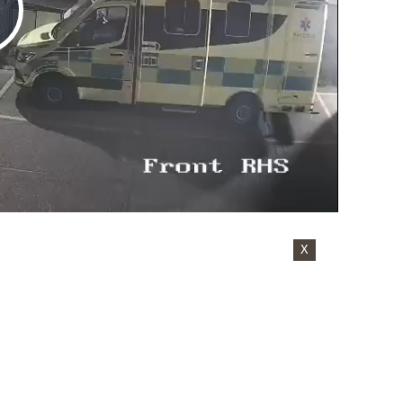
Play
Video
X