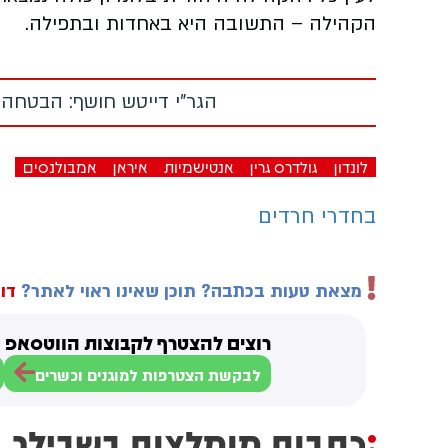
הקהילה – התשובה היא באחדות ובתפילה.​
הגר"י דייטש חושף: הבטחה
לונדון
גולדרס גרין
אנטישמיות
איראן
אמבולנסים
בחדרי חרדים
מצאת טעות בכתבה? תוכן שאינו ראוי לאתר?
דוו
רוצים להצטרף לקבוצות הווטסאפ ש
לבקשת הצטרפות למוגנים וכשרים
כתבות מומלצות בשבילך