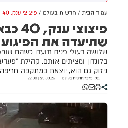
מציין בהודעתו שמדובר בהפרה
ה
של חזבאללה, לא מאשים את
ב
עמוד הבית
חדשות בעולם
פיצוצי ענק, 40 כבאים ומצלמה אחת שתיעדה את הפיגוע
חזבאללה בהפרת הפסקת האש
ל
פיצוצי
ולא מתחייב להגיב עליה. צה״ל
ה
אתמול הגדיר בהודעה רשמית
ב
שתיעדה את הפיגוע
את האירוע כ״הפרה בוטה של
ה
ארגון הטרור חזבאללה״
מ
ט
שלושה רעולי פנים תועדו כשהם שופכ
בלונדון ומציתים אותם. קהילת "פעדע
ניזוק גם הוא, יוצאת במתקפה חריפה: "
יענקי פרבר
|
חדשות בעולם
23.03.26 | 22:00