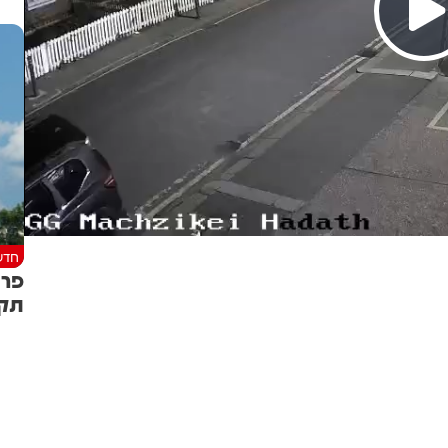
חדש
פרו
תקף