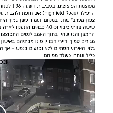
מעוצמת הפי
הייפילד (
(Highfield Roae
אש תופת ולהבות ענ
צפון-מערב" שחנו במקום, ועמוד עשן סמיך הית
שישה צוותי כיבוי וכ-40 כבאי
החמצן והגז שהיו בתוך האמבולנסים התפוצצו ב
מגורים סמוך. דיירי הבניין פונו מבתיהם באישון
גלוי, האירוע הסתיים ללא נפגעים בנפש – אך ה
כליל ונותרו כשלד מפוחם
.