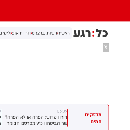
ראשי
חדשות ברצף
מדור וידאו
פוליטי
בי
X
3
06:39
06:
מבזקים
אוקראינה: דיווח על 3 הרוגים
דורון קדוש: הפרה או לא הפרה?
ס
חמים
תקפה רוסית הלילה על העיר
שר הביטחון כ״ץ מפרסם הבוקר
ר
קליה
הודעה על האירוע בלבנון - ולא
ב