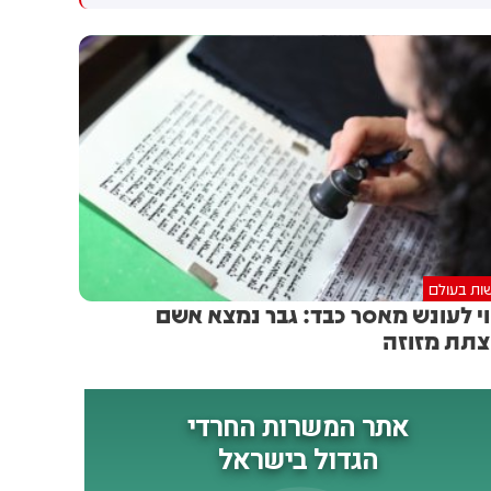
נפצעו עוד 4 לוחמי מילואים
בלבנון. 4 לוחמים נוספים נפצעו
באורח קשה: אתמול (ד')
קשה בתקרית
בסביבות השעה 12:00, כוח
צה"ל מצוות הקרב החטיבתי 55
פעלו במרחב הכפר מג׳דל זון
שבדרום לבנון לטיהור המרחב
והשמדת תשתיות טרור. במהלך
הפעילות, הכוח נכנס למבנה
במרחב. בעת כניסת הכוח למבנה
- התרחש פיצוץ, ככל הנראה של
מטען חבלה שהוטמן במקום.
כתוצאה מהפיצוץ, נפלו רס״ן
ות בעולם
(מיל׳) הראל בירנשטוק ז״ל ורס״ם
י לעונש מאסר כבד: גבר נמצא אשם
(מיל׳) תמיר וקנין ז״ל, ונפצעו
תת מזוזה
ארבעה לוחמי צה"ל במילואים
באורח קשה. הלוחמים פונו
לקבלת טיפול רפואי
ומשפחותיהם עודכנו. לאחר
האירוע, חיל האוויר וכוחות
תותחנים תקפו מטרות במרחב.