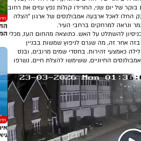
צוצים. בסביבות השעה 1:36 לפנות בוקר של יום שני, החרידו קולות נפץ עזים את רחוב
ק החלו לאכל ארבעה אמבולנסים של ארגון "הצלה
חדש
התק
מר ונראה למרחקים ברחבי העיר
.
המח
ם הוזעקו לזירה בניסיון להשתלט על האש. כתוצאה מהחום העז, מכלי
זה אחר זה, מה שגרם לניפוץ שמשות בבניין
 לילה כאמצעי זהירות. בחסדי שמים מרובים, ובנס
אמבולנסים החיוניים, ששימשו להצלת חיים, נשרפו
חדש
איר
גיא