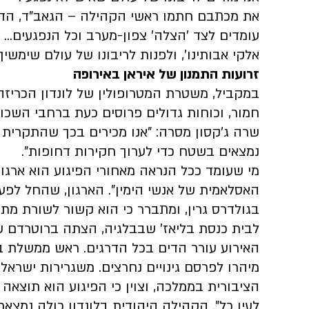
את מכתבם חתמו ראשי הקהילה – הגאב"ד, הדיינ
עומדים לצד 'הצלה' צפון-מערב וכל הנפגעים... 
אלקי אבותינו', ולפנות לריבונו של עולם שימשי
זרועות התמנון של איראן באירופה
במקביל, משטרת המטרופולין של לונדון הכריזה
חמור, וכוחות גדולים פרוסים כעת ברחבי השכ
שרה ג'קסון מסרה: "אנו מכירים בכך שהתקרית
נמצאים בשטח כדי לערוך חקירות דחופות".
מי שעומד ככל הנראה מאחורי הפיגוע הוא ארגון
האסלאמית של אנשי הימין". הארגון, שהחל לפ
בגולדרס גרין, ומתברר כי הוא קשור לשורת מתק
לבית כנסת בליאז' שבבלגיה, הצתה ברוטרדם שבה
האירוע עורר הדים בכל הדרגים. ראש ממשלת בריט
מיהרו לפרסם גינויים נחרצים. משגרירות ישרא
הציבורית בממלכה, וצוין כי הפיגוע הוא תוצאה
לעין כל". הקהילה היהודית בלונדון כולה נמצאת