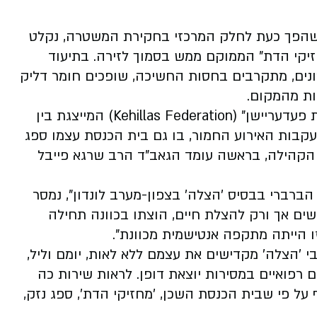
ר, שהפך כעת לחלק המרכזי בחקירת המשטרה, נקלט
קי הדת" הממוקם ממש בסמוך לזירה. בתיעוד
'ונים, מתקרבים בחסות החשיכה, שופכים חומר דליק
ות מהמקום
.
 פעדעריישן" (
Kehillas Federation
) המייצגת בין
עקבות האירוע החמור, בו גם בית הכנסת עצמו ספג
הקהילה, בראשה עומד הגאב"ד הרב שרגא פייבל
הברברי בבסיס 'הצלה' בצפון-מערב לונדון", נמסר
ם אך ורק להצלת חיים, הוצתו בכוונה תחילה
ו הייתה מתקפה אנטישמית מכוונת".
י 'הצלה' מקדישים את עצמם ללא לאות, יומם וליל,
ם רפואיים במסירות יוצאת דופן. לראות שירות כה
 על פי שבית הכנסת השכן, 'מחזיקי הדת', ספג נזק,