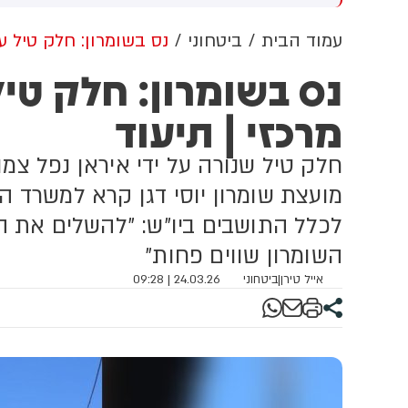
משך שלושה ימים
ותמונות של נשק ותחמושת,
כ
בעקבות האיומים הועלתה רמת
ה
עמוד הבית
ביטחוני
נס בשומרון: חלק טיל ע
האיום על חבר הכנסת ותוגברה
מ
נס בשומרון: חלק טי
האבטחה סביבו
ש
ב
מרכזי | תיעוד
ב
מ
ה
חלק טיל שנורה על ידי איראן נפל צמו
ה
ב
מועצת שומרון יוסי דגן קרא למשרד הב
לכלל התושבים ביו״ש: ״להשלים את המח
השומרון שווים פחות״
אייל טירן
|
ביטחוני
24.03.26 | 09:28