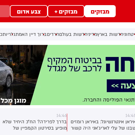
מבזקים
מבזקים +
צבע אדום
טחוני
חדשות בארץ
מדיני
חדשות בעולם
חרדים
ברוך דיין האמת
גלריות
כל
14:46
14:4
יראן אינטרנשיונל: באיראן רומזים
בדרך לפרידה? הח״כ היחיד שלא
בנו של עלי לאריג'אני היה קשור
מופיע בסירטון הקמפיין של
חיסולו. חבר הפרלמנט אסמאעיל
'ביחד' - יואב סגלוביץ