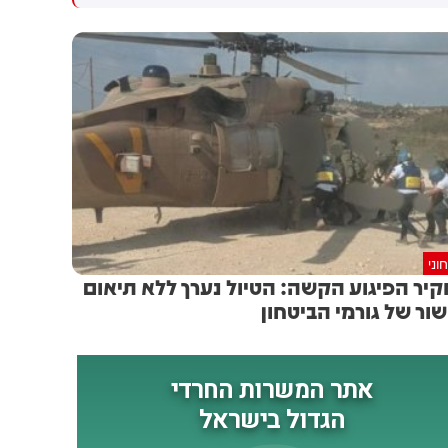
צה"ל לתושבים
שאושפז בעקבות סיבוכי
המחלה. מתחילת השנה אובחנו
עד כה עשרה חולים במחלה.
המשרד להגנת הסביבה ומשרד
הבריאות מעדכנים על לכידת
יתושות נגועות בנגיף קדחת
מערב הנילוס בתל אביב, טייבה,
טירה, קלנסווה ובמועצה
האזורית לב השרון
וני
יר הפיגוע הקשה: הטיול נערך ללא תיאום
שור של גורמי הביטחון