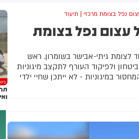
ות'רי, חבר בוועדת הביטחון
לאומי של הפרלמנט, אמר כי
צום נפל בצומת מרכזי | תיעוד
ידע שנמסר לו "מצביע על כך"
ל עצום נפל בצומת
שיחת טלפון שבה היה מעורב
נו של לריג'אני, מורטזא, זוהתה
ליל התקיפה - ובכך נחשף
יקומו של אביו. סוכנות הידיעות
איראנית מיזאן טוענת כי
ד לצומת גיתי-אבישר בשומרון. ראש
חקירה המשפטית לא תומכת
גרסה הזו
יטחון ולפיקוד העורף לתקצב מיגוניות
סור במיגוניות - לא ייתכן שחיי ילדי
ביטח
תחק
ואי