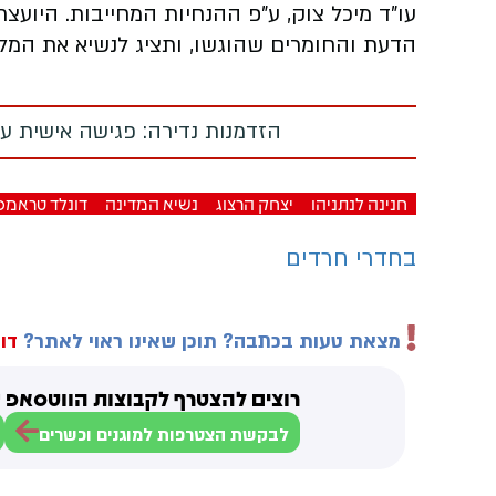
עו"ד מיכל צוק, ע"פ ההנחיות המחייבות. היוע
הדעת והחומרים שהוגשו, ותציג לנשיא את המל
הזדמנות נדירה: פגישה אישית עם
חנינה לנתניהו
יצחק הרצוג
נשיא המדינה
דונלד טראמפ
בחדרי חרדים
מצאת טעות בכתבה? תוכן שאינו ראוי לאתר?
דוו
רוצים להצטרף לקבוצות הווטסאפ ש
לבקשת הצטרפות למוגנים וכשרים