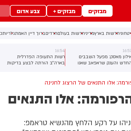
מבזקים
מבזקים +
צבע אדום
טחוני
חדשות בארץ
מדיני
חדשות בעולם
חרדים
ברוך דיין האמת
גלריות
כל
16:54
16:5
ילון מאסק: מפעל השבבים
רשות התעופה הפדרלית
חדש והענק שראפאב שאנו
בארה״ב הורתה לבצע בדיקות
מקימים בטקסס יהיה גדול פי 50
במאות מטוסי בואינג 737 מקס
הפנטגון. המפעל יתכלל את
בעקבות חשש לסדקים אפשריים
רשרת התכנון והייצור של
ברכיב חיזוק בשלדת המטוס
רמה: אלו התנאים של הרצוג לחנינה
שבבים מהתחלה.
הרפורמה: אלו התנאים
ניהו על רקע הלחץ מהנשיא טראמפ: