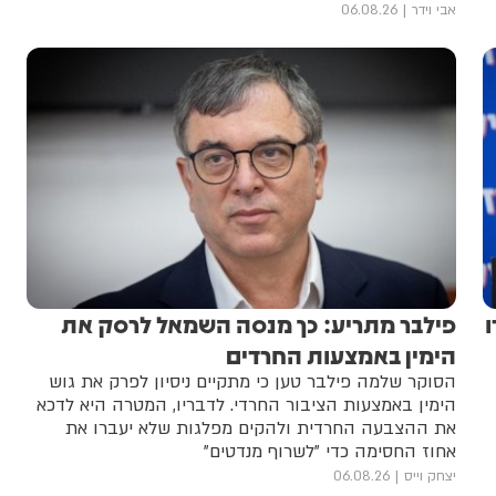
אבי וידר
06.08.26
ו
פילבר מתריע: כך מנסה השמאל לרסק את
הימין באמצעות החרדים
הסוקר שלמה פילבר טען כי מתקיים ניסיון לפרק את גוש
הימין באמצעות הציבור החרדי. לדבריו, המטרה היא לדכא
את ההצבעה החרדית ולהקים מפלגות שלא יעברו את
אחוז החסימה כדי "לשרוף מנדטים"
יצחק וייס
06.08.26