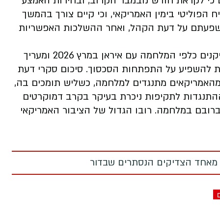
כי לקראת חודש נובמבר הקרוב, ובחירות האמצע
הפוליטי בימין האמריקאי, וכי קיים צורך בהמשך
שפעתם על דעת הקהל, ואחר ההשלכות האפשריות
עיקר המחקר: הדו"ח מנתח את עמדות הרפובליקנים כלפי המלחמה עם איראן במרץ 2026 ומעריך
ות להשפיע על התפתחות הסכסוך. סיכום סקרי דעת
מהאמריקאים מתנגדים למלחמה, כשליש תומכים בה,
 ההתנגדות לתקיפות ניכרת בעיקר בקרב דמוקרטים
ברובם במלחמה. רובו הגדול של הציבור האמריקאי
 מאחד הצדיקים הנסתרים שבדור