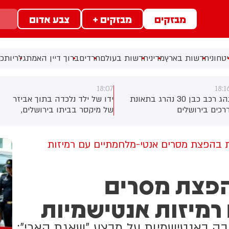
מבזקים
מבזקים +
צבע אדום
טחוני
חדשות בארץ
מדיני
חדשות בעולם
חרדים
ברוך דיין האמת
גלריות
כל
18:07
18:1
נהג רכב כבן 30 נהרג בתאונת
ידו של ילד נלכדה בתוך אביזר
רכים בירושלים
של מיקסר בביתו בירושלים,
לוחמי כבאות והצלה הוזעקו
למקום וחילצו אותו ללא פגע
 בהפצת מסרים אנטי-מלחמתיים עם רמיזות
הפצת מסרים
רמיזות אנטישמיות
בק באנטישמיות על מבצע "שאגת הארי":