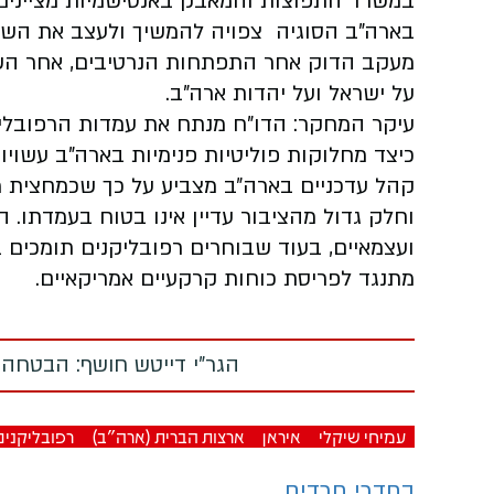
במשרד התפוצות והמאבק באנטישמיות מציינים 
בארה"ב הסוגיה צפויה להמשיך ולעצב את השיח 
מעקב הדוק אחר התפתחות הנרטיבים, אחר ה
על ישראל ועל יהדות ארה"ב.
כיצד מחלוקות פוליטיות פנימיות בארה"ב עשוי
קהל עדכניים בארה״ב מצביע על כך שכמחצית 
וחלק גדול מהציבור עדיין אינו בטוח בעמדתו.
ועצמאיים, בעוד שבוחרים רפובליקנים תומכים 
מתנגד לפריסת כוחות קרקעיים אמריקאיים.
הגר"י דייטש חושף: הבטחה
עמיחי שיקלי
איראן
ארצות הברית (ארה"ב)
רפובליקנים
בחדרי חרדים