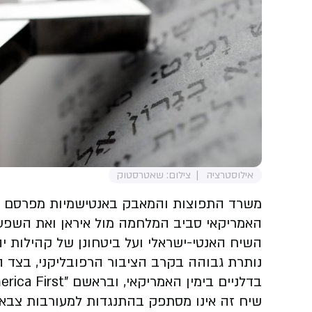
אילוסטרציה
צילום: שאטרסטוק
משרד התפוצות והמאבק באנטישמיות מפרסם היו
האמריקאי סביב המלחמה מול איראן ואת השפע
השיח האנטי-ישראלי ועל ביטחונן של קהילות י
נותרת גבוהה בקרב הציבור הרפובליקני, בצד 
בדלניים בימין האמריקאי, ובראשם "America First" ו-"America Only".
שיח זה אינו מסתפק בהתנגדות למעורבות צבאית