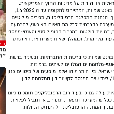
לפי ממצאי הדו"ח של משרד התפוצות והמאבק באנטישמיות, המתייחס לתקופה עד ה 1.4.2026,
 הנהגת המפלגה הרפובליקנית, בכירים פוליטיים
מערכה כהכרחית לבלימת האיום האיראני, להרתעה
, דמויות בולטות במרחב הפופוליסטי והאנטי-ממסדי
וד מלחמות", וכמהלך שאינו משרת את האינטרס
חדש
מתר
"הס
אנטישמיות כי ברשתות החברתיות, ובעיקר ברשת
אנטי-מלחמתיים המלווים לעיתים ברמיזות
שראל. בין היתר זוהו אלפי מופעים של ביטויים כגון
"America First", "Neocon" ו-"Dying for Israel", לצד שיח המנסה לקשור בין המלחמה לבין
 עולה גם כי בעוד רוב הרפובליקנים תומכים כיום
. ככל שהמערכה תתארך, תתרחב או תוביל לעלויות
בתוך המחנה הרפובליקני ולהתחזק הקולות