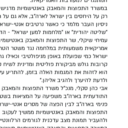
המתנגדים למעורבות האמריקאית.
במשרד התפוצות והמאבק באנטישמיות מדגישים 
רק על היחסים בין ישראל לארה"ב, אלא גם על ר
ניסיון העבר מלמד כי כאשר נרטיבים אנטי-ישר
"שליטה יהודית" או "מלחמות למען ישראל" - הד
עמיחי שיקלי, שר התפוצות והמאבק באנטישמיו
אמריקאית משמעותית במלחמה נגד משטר הטרו
ישראל כמי שפועלת באופן מניפולטיבי וכאילו ג
קרובות גולש מביקורת פוליטית ומדינית לשיח 
הוא לזהות את המגמות האלה בזמן, להתריע עלי
ולדעת להיערך ולהגיב אליהן."
אבי כהן סקלי, מנכ"ל משרד התפוצות והמאבק ב
התודעתית בארה"ב משפיעה על המציאות בשטח. א
פנימי בארה"ב לבין הפצה של מסרים אנטי-ישר
התפוצות והמאבק באנטישמיות ממשיך לעקוב א
ולהעביר תמונת מצב עדכנית לגורמים הרלוונטיי