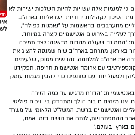
כי למגמות אלה עשויות להיות השלכות ישירות לא
חדש
מת הסיכון לקהילות יהודיות וישראליות בארה"ב.
איר
אליים מתערבבים בהאשמות על "נאמנות כפולה",
לשי
רך לעלייה באירועים אנטישמיים קצרה במיוחד.
ת: "התמונה שעולה מהדוח מדאיגה: לצד תמיכה
ר באיראן, מתרחב בארה"ב שיח שמנסה להציג את
ררה את ארה״ב למלחמה. זהו שיח מסוכן, שלעיתים
קונספירטיבי עם ארומה אנטישמית חריפה. תפקידנו
הן ולפעול יחד עם שותפינו כדי להבין מגמות עומק
אנטישמיות: "הדו"ח מדגיש עד כמה הזירה
נו מזהים חיבור הולך ומתהדק בין ויכוח פוליטי
אליים ואנטישמיים ברשת. המשל"ט הלאומי של משרד
חר ההתפתחויות, לנתח את השיח בזמן אמת,
ם בארץ ובעולם."