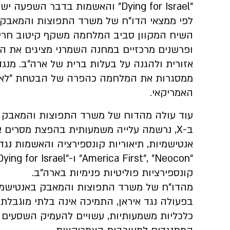
"Dying for Israel" והאשמות בדבר השפעה ישראלית או יהודית על מדיניות החוץ האמריקאית.
השיח המקוון סביב המלחמה משקף קיטוב חריף:
ופרשנים מרכזיים במחנה השמרני מציגים את ה
אזורית ולהגנה על בעלות ברית של ארה"ב. מנגד
ממסגרות את המלחמה כהפרה של הבטחת "לא ע
האמריקאי.
עוד עולה מהדוח של משרד התפוצות והמאבק ב
ב-X, נרשמה עלייה משמעותית בהפצת מסרים 
אנטישמיות, תיאוריות קונספירציה והאשמות נגד י
קונספירציות פוליטיות פנימיות בארה"ב.
מהדו"ח של משרד התפוצות והמאבק באנטישמיות
בפעולה נגד איראן, התמיכה אינה בלתי מוגבלת
כלכליות משמעותיות, עשויים להעמיק השסעים 