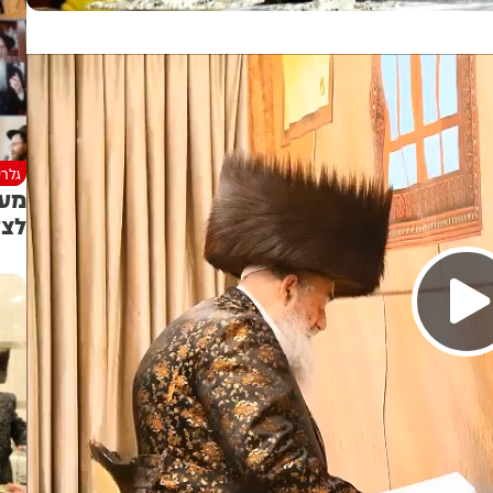
גלרי
מעמ
לצע