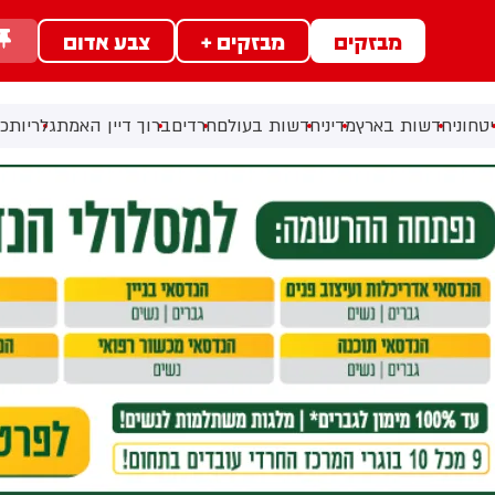
מבזקים
מבזקים +
צבע אדום
טחוני
חדשות בארץ
מדיני
חדשות בעולם
חרדים
ברוך דיין האמת
גלריות
כל