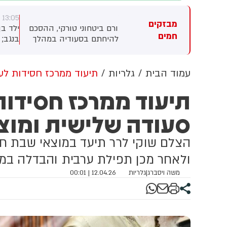
0
13:05
13:
מבזקים
י גורם ביטחוני טורקי, ההסכם
ילד בן 10 התחשמל בערערה
ס
חמים
וי להיחתם בסעודיה במהלך
בנגב; מצבו בינוני
ל
ישה בין יורש העצר מוחמד בן
ש
מאן, נשיא טורקיה, רג'פ טאיפ
ב
דואן וראש ממשלת פקיסטן,
ו
עמוד הבית
גלריות
תיעוד ממרכז חסידות לע
בז שריף
ט
תיעוד ממרכז חסידות
ב
ה
סעודה שלישית ומוצ
ט
מ
הצלם שוקי לרר תיעד במוצאי שבת ח
ולאחר מכן תפילת ערבית והבדלה במח
משה ויסברג
|
גלריות
12.04.26 | 00:01