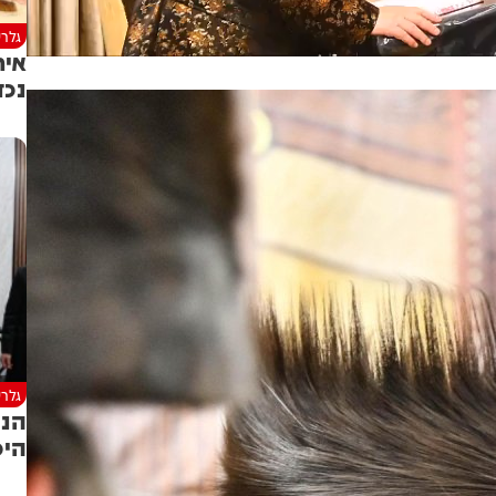
גלרי
איר
נכד
גלרי
הנכ
היכ