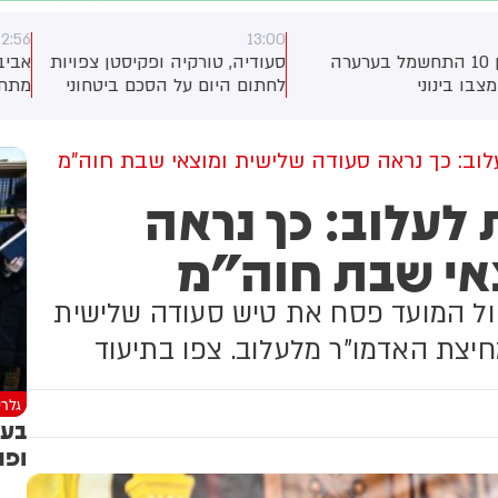
12:56
13:0
עודיה, טורקיה ופקיסטן צפויות
אביבית מיסניקוב: בפעם השישית
חתום היום על הסכם ביטחוני
מתחילת השנה: נקבע מותו של
ירחיב את שיתוף הפעולה
תינוק שנחנק למוות משקית
יניהן, כך מסרו גורמים בטורקיה
בפקיסטן. לפי גורם ביטחוני
לוב: כך נראה סעודה שלישית ומוצאי שבת חוה"מ
ורקי, ההסכם צפוי להיחתם
 לעלוב: כך נראה
סעודיה במהלך פגישה בין יורש
עצר מוחמד בן סלמאן, נשיא
אי שבת חוה"מ
ורקיה, רג'פ טאיפ ארדואן וראש
משלת פקיסטן, שהבז שריף.
ול המועד פסח את טיש סעודה שלישית
יצת האדמו"ר מלעלוב. צפו בתיעוד
גלרי
בעו
ופת