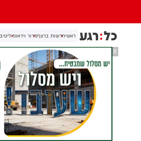
ראשי
חדשות ברצף
מדור וידאו
פוליטי
בי
X