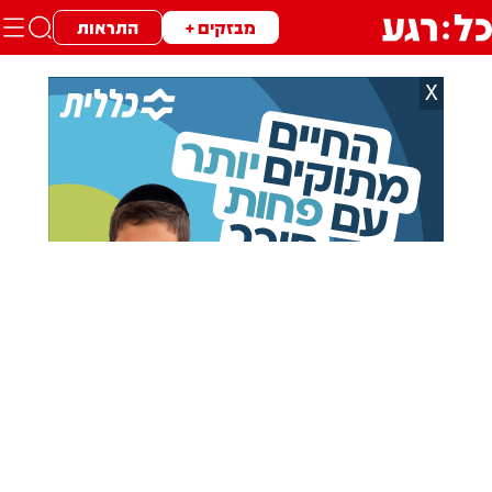
מבזקים +
התראות
X