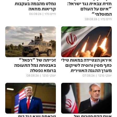
חזית צבאית נגד ישראל:
נמלט מהבמה בעקבות
"איום על העולם
קריאות מחאה
המוסלמי"
חיים בלוי
06.08.26
חיים בלוי
08.08.26
איראן הצטיידה במאות טילי
זכייתה של "רפאל"
כתף מסין ורוסיה לשיקום
באבטחת נמל התעופה
מערך ההגנה האווירית
ברומא נפסלה
יענקי פרבר
07.08.26
יענקי פרבר
08.08.26
איום ההתפטרות של
טראמפ יוצא נגד בית