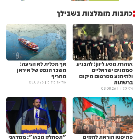
כתבות מומלצות בשבילך
אזהרת מסע ליוון: להצניע
אף מכלית לא הגיעה:
סממנים ישראליים
משבר הנפט של איראן
ולהימנע מפרסום מיקום
מחריף
ברשתות
אוריאל פיליפ
08.08.26
אלי קליין
08.08.26
פקיסטן קוראת להקים
"תסתלק מכאן": ממדאני