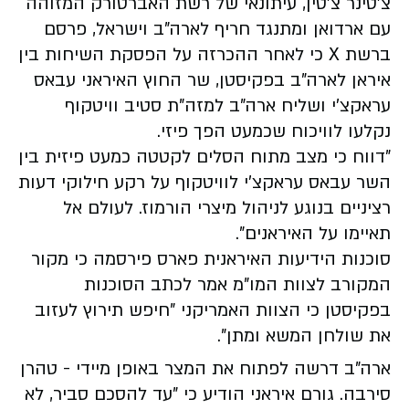
צ’טינר צ’טין, עיתונאי של רשת האברטורק המזוהה
עם ארדואן ומתנגד חריף לארה"ב וישראל, פרסם
ברשת X כי לאחר ההכרזה על הפסקת השיחות בין
איראן לארה"ב בפקיסטן, שר החוץ האיראני עבאס
עראקצ'י ושליח ארה"ב למזה"ת סטיב וויטקוף
נקלעו לוויכוח שכמעט הפך פיזי.
"דווח כי מצב מתוח הסלים לקטטה כמעט פיזית בין
השר עבאס עראקצ'י לוויטקוף על רקע חילוקי דעות
רציניים בנוגע לניהול מיצרי הורמוז. לעולם אל
תאיימו על האיראנים".
סוכנות הידיעות האיראנית פארס פירסמה כי מקור
המקורב לצוות המו"מ אמר לכתב הסוכנות
בפקיסטן כי הצוות האמריקני "חיפש תירוץ לעזוב
את שולחן המשא ומתן".
ארה"ב דרשה לפתוח את המצר באופן מיידי - טהרן
סירבה. גורם איראני הודיע כי "עד להסכם סביר, לא