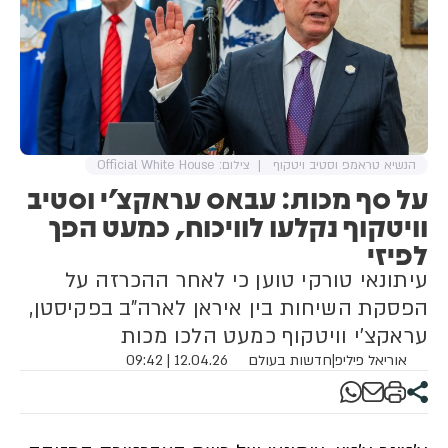
המטוסים. בני המשפחות ניסו גם
לדלות מידע על תאריך החזרה
המשוער של נושאת המטוסים
והחיילים לארה״ב, אך ללא הצלחה
מזכיר הצי של ארה״ב הבהיר
בשיחה כי הצבא האמריקני נערך
לשלוח למזה״ת נושאת מטוסים
נוספת, USS Roosevelt, כדי להקל
על הצוות של נושאת המטוסים
הנשיא טראמפ וסטיב ויטקוף
צילום: Official White House
לינקולן
על סף מכות: עבאס עראקצ'י וסטיב
וויטקוף נקלעו לוויכוח, כמעט הפך
לפיזי
עיתונאי טורקי טוען כי לאחר ההכרזה על
הפסקת השיחות בין איראן לארה"ב בפקיסטן,
עראקצ'י וויטקוף כמעט הלכו מכות
אוריאל פיליפ
|
חדשות בעולם
12.04.26 | 09:42