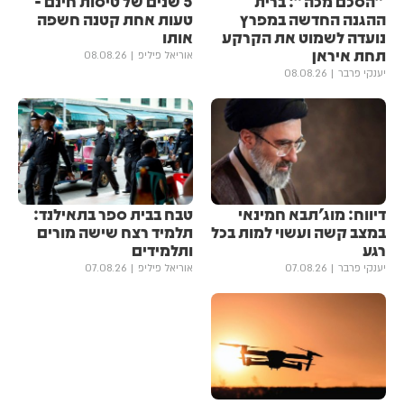
"הסכם מכה": ברית
5 שנים של טיסות חינם -
ההגנה החדשה במפרץ
טעות אחת קטנה חשפה
נועדה לשמוט את הקרקע
אותו
תחת איראן
אוריאל פיליפ
08.08.26
יענקי פרבר
08.08.26
דיווח: מוג'תבא חמינאי
טבח בבית ספר בתאילנד:
במצב קשה ועשוי למות בכל
תלמיד רצח שישה מורים
רגע
ותלמידים
יענקי פרבר
07.08.26
אוריאל פיליפ
07.08.26