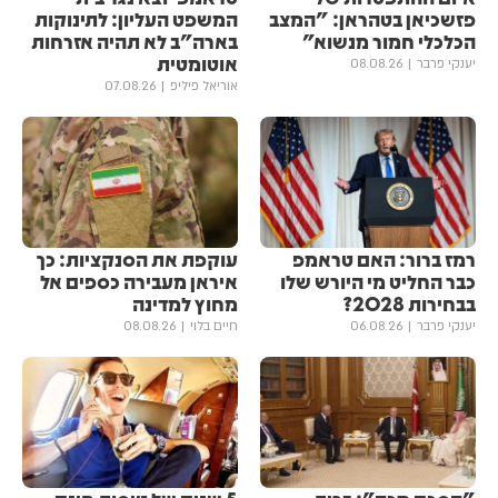
פזשכיאן בטהראן: "המצב
המשפט העליון: לתינוקות
הכלכלי חמור מנשוא"
בארה"ב לא תהיה אזרחות
אוטומטית
יענקי פרבר
08.08.26
אוריאל פיליפ
07.08.26
רמז ברור: האם טראמפ
עוקפת את הסנקציות: כך
כבר החליט מי היורש שלו
איראן מעבירה כספים אל
בבחירות 2028?
מחוץ למדינה
יענקי פרבר
06.08.26
חיים בלוי
08.08.26