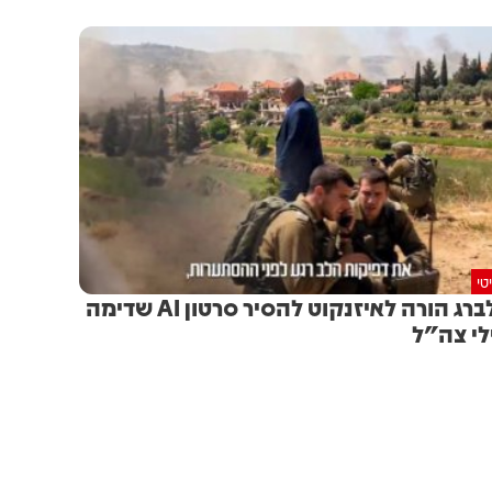
טי
סולברג הורה לאיזנקוט להסיר סרטון AI שדימה
לי צה"ל