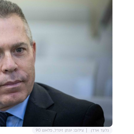
גלעד ארדן
צילום: יונתן זינדל, פלאש 90