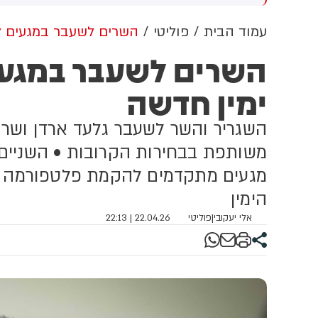
הלך מגיע לאחר שבית
מילציות עיראקיות והחות'ים
שפט העליון פסל צו קודם של
הנתמכים על ידי איראן
עמוד הבית
פוליטי
השרים לשעבר במגעים ל
שיא בנושא
השרים לשעבר במגע
ימין חדשה
השגריר והשר לשעבר גלעד ארדן ושר 
משותפת בבחירות הקרובות • השניים, 
מגעים מתקדמים להקמת פלטפורמה פ
הימין
אלי יעקובי
|
פוליטי
22.04.26 | 22:13