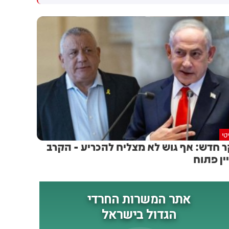
חשוב למזה"ת ולעולם
טי
 חדש: אף גוש לא מצליח להכריע - הקרב
ין פתוח