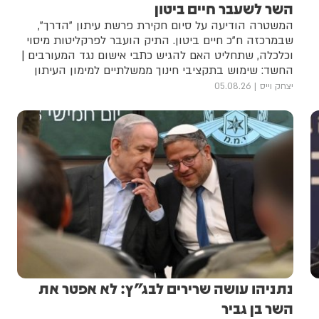
השר לשעבר חיים ביטון
המשטרה הודיעה על סיום חקירת פרשת עיתון "הדרך",
שבמרכזה ח"כ חיים ביטון. התיק הועבר לפרקליטות מיסוי
וכלכלה, שתחליט האם להגיש כתבי אישום נגד המעורבים |
החשד: שימוש בתקציבי חינוך ממשלתיים למימון העיתון
המפלגתי
יצחק וייס
05.08.26
נתניהו עושה שרירים לבג"ץ: לא אפטר את
השר בן גביר