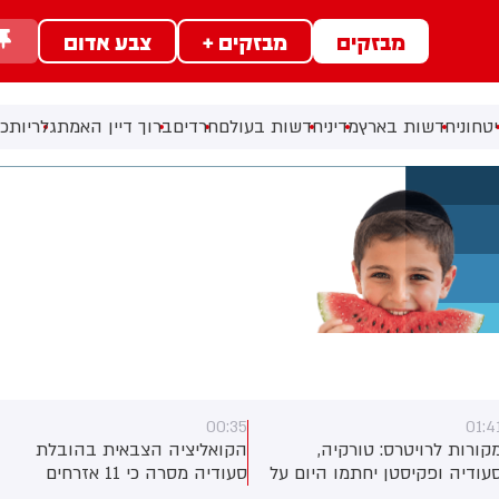
מבזקים
מבזקים +
צבע אדום
טחוני
חדשות בארץ
מדיני
חדשות בעולם
חרדים
ברוך דיין האמת
גלריות
כל
00:35
01:4
קורות לרויטרס: טורקיה,
הקואליציה הצבאית בהובלת
עודיה ופקיסטן יחתמו היום על
סעודיה מסרה כי 11 אזרחים
סכם הגנה משותף
נפצעו בתקיפה של החות'ים