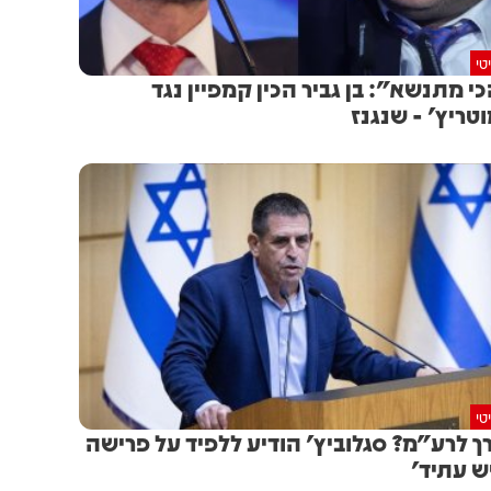
טי
י מתנשא": בן גביר הכין קמפיין נגד
טריץ' - שנגנז
טי
ך לרע"מ? סגלוביץ' הודיע ללפיד על פרישה
ש עתיד'