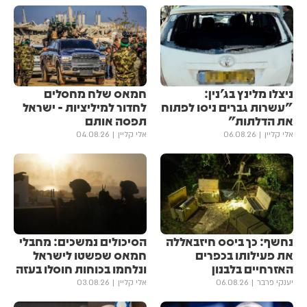
ניצלו מלינץ בג'נין:
חמאס שלח מחסלים
"עשרות גברים ניסו לפתוח
לחדור למיליציות - ישראל
את הדלתות"
תפסה אותם
אלי קליין
06.08.26
אלי קליין
04.08.26
נחשף: כך ביסס חיזבאללה
הסיכולים נמשכים: מחבלי
את פעילותו בכפרים
חמאס שפשטו לישראל
האזרחיים בלבנון
ונלחמו בכוחות חוסלו בעזה
יענקי פרבר
06.08.26
אלי קליין
03.08.26