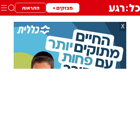
מבזקים +
התראות
X