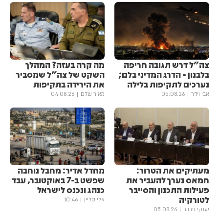
צה"ל דרש תגובה חריפה
מה קרה בעזה? המהלך
בלבנון - הדרג המדיני בלם;
השקט של צה"ל שמסביר
נערכים לתקיפות בלילה
את הירידה בתקיפות
אבי וידר
05.08.26
מאיר שלם
04.08.26
מעתיקים את הטרור:
מחדל אדיר: מחבל נוחבה
חמאס נערך להעביר את
שפשט ב-7 באוקטובר, עבד
פעילות התכנון והסייבר
כנהג ונכנס לישראל
לטורקיה
אלי קליין
10:46
יענקי פרבר
05.08.26