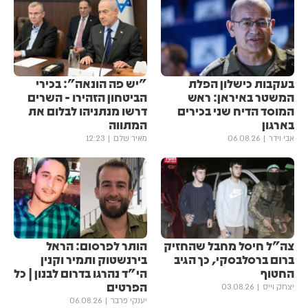
בעקבות כישלון הפלת
"יש פה הונאה": בכירי
המשטר באיראן: ראש
הביטחון הזהירו - השרים
המוסד הדיח שני בכירים
דרשו מנתניהו לבלום את
בארגון
המתווה
אבי וידר
06.08.26
מאיר שלם
12:23
צה"ל חיסל מחבל שהחזיק
הותר לפרסום: הראל
ברום ברסלבסקי, כך הגיב
בירנשטוק ותמיר וקנין
החטוף
הי"ד נהרגו בדרום לבנון | כל
הפרטים
יצחק וייס
03.08.26
יענקי פרבר
06.08.26