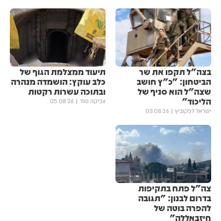
בצה"ל תקפו את שר
תיעוד ממצלמת הגוף של
הביטחון: "כ"ץ חושב
כלב עוקץ: הושמדה מנהרה
שצה"ל הוא סניף של
ובתוכה עשרות רקטות
הליכוד"
צביקה סגל
05.08.26
ישראל לפקוביץ
03.08.26
צה"ל פתח בתקיפות
בדרום לבנון: "תגובה
להפרה בוטה של
חיזבאללה"