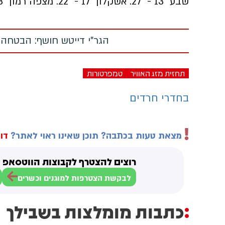
שבע 13° - 27°.
אשקלון
17° - 22°.
מצפה רמון
 24°.
הגר"י דייטש חושף: הבטחה
תחזית מזג האוויר
טמפרטורות
בחדרי חרדים
מצאת טעות בכתבה? תוכן שאינו ראוי לאתר?
דוו
רוצים להצטרף לקבוצות הווטסאפ ש
לבקשת הצטרפות למוגנים וכשרים
כתבות מומלצות בשבילך