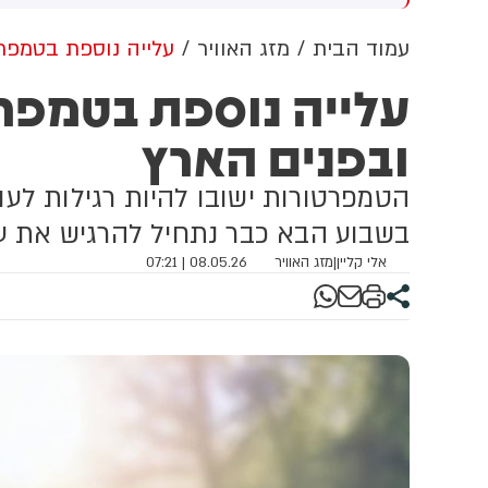
ניקו לו טיפול רפואי מציל חיים
להעתיר בתפילה עבור צבי בן
צ
ינו אותו כשהוא בהכרה וסובל
שינא לרפואה שלמה בתוך שאר
ש
עמוד הבית
מזג האוויר
עלייה נוספת בטמפר
בלה רב-מערכתית לחדר
חולי ישראל.
צ
עלייה נוספת בטמפרט
ראומה במרכז הרפואי לגליל
א
הריה
ובפנים הארץ
הטמפרטורות ישובו להיות רגילות לעו
בשבוע הבא כבר נתחיל להרגיש את ע
אלי קליין
|
מזג האוויר
08.05.26 | 07:21