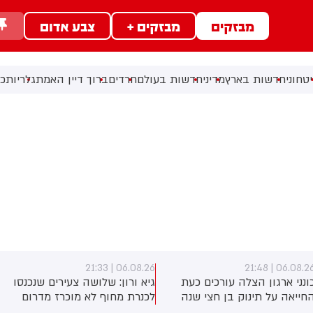
מבזקים
מבזקים +
צבע אדום
טחוני
חדשות בארץ
מדיני
חדשות בעולם
חרדים
ברוך דיין האמת
גלריות
כל
06.08.26 | 21:29
06.08.26 | 21:3
יא ורון: שלושה צעירים שנכנסו
במהלך ריאיון עם נשיא איראן
כנרת מחוף לא מוכרז מדרום
פ׳זשכיאן, הוא סיפר: “כשהייתי
חוף צינברי נסחפו על גבי אביזר
ילד, במשך שנים אפילו לא היה