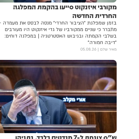
מקורבי איזנקוט סייעו בהקמת המפלגה
החרדית החדשה
בזמן שמפלגת "הציבור החרדי" מנסה לבסס את מעמדה -
מתברר כי שניים ממקורביו של גדי איזנקוט היו מעורבים
בשלבי הקמתה ובגיבוש האסטרטגיה | במפלגה דוחים:
"דיבה חמורה"
מאיר שלם
05.08.26
ש"ס צונחת ל-7 מנדטים בלבד, נתניהו