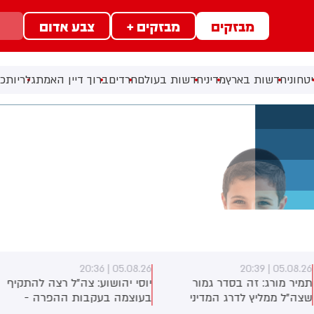
מבזקים
מבזקים +
צבע אדום
טחוני
חדשות בארץ
מדיני
חדשות בעולם
חרדים
ברוך דיין האמת
גלריות
כל
05.08.26 | 20:36
05.08.26 | 20:3
מיר מורג: זה בסדר גמור
יוסי יהושוע: צה״ל רצה להתקיף
צה"ל ממליץ לדרג המדיני
בעוצמה בעקבות ההפרה -
תקוף בלבנון בעוצמה גדולה
הדרג המדיני בלם ככל הנראה