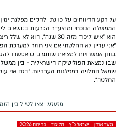
על רקע הדיווחים על כוונתו להקים מפלגת ימי
הממשלה הנוכחי ומהיעדר הכרעות בנושאים ליבתי
הוא "איש ליכוד מזה 30 שנה", הוא לא שלל ריצה במסגרת פוליטית אחרת בבחירות הבאות.
"אני עדיין לא החלטתי אם אני חוזר למערכת הפו
בוחן אפשרויות למציאת שותפים שיאפשרו להק
שבו נמצאת הפוליטיקה הישראלית - בין ממשלת 
שמאל התלויה במפלגות הערביות. "בזה אני עוס
החלטה".
מזעזע: יצאו לטיול בין הז
גלעד ארדן
ישראל כ"ץ
הליכוד
בחירות 2026