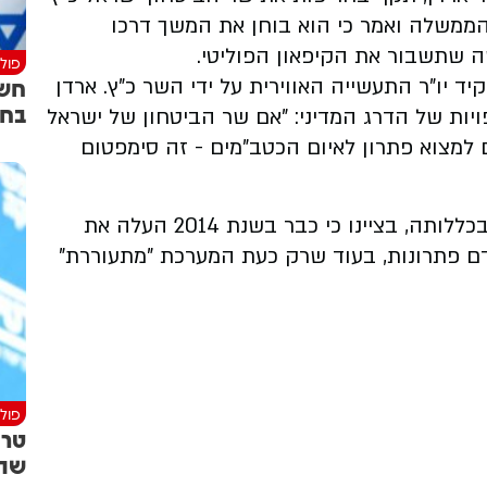
התנהלות הממשלה ואמר כי הוא בוחן את המשך דרכו
 שתשבור את הקיפאון הפוליטי.
פולי
חשש
יד יו"ר התעשייה האווירית על ידי השר כ"ץ. ארדן
בחו
יות של הדרג המדיני: "אם שר הביטחון של ישראל
מצוא פתרון לאיום הכטב"מים - זה סימפטום
ארדן הוסיף ומתח ביקורת על מערכת הביטחון בכללותה, בציינו כי כבר בשנת 2014 העלה את
דם פתרונות, בעוד שרק כעת המערכת "מתעוררת"
פולי
טרו
שתס