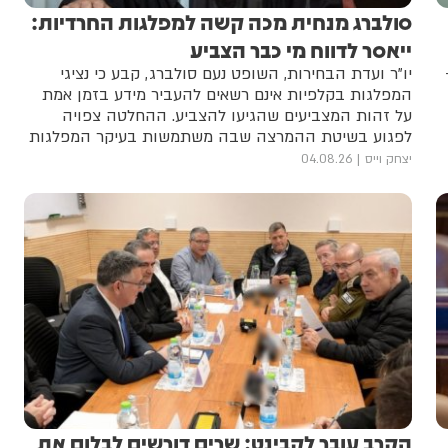
סולברג מנחית מכה קשה למפלגות החרדיות:
ייאסר לדווח מי כבר הצביע
יו"ר ועדת הבחירות, השופט נעם סולברג, קבע כי נציגי
המפלגות בקלפיות אינם רשאים להעביר מידע בזמן אמת
על זהות המצביעים שהגיעו להצביע. ההחלטה צפויה
לפגוע בשיטת ההמרצה שבה משתמשות בעיקר המפלגות
החרדיות ביום הבחירות
יצחק וייס
04.08.26
הקרב עובר לקבינט: שרים דורשים לבלום את