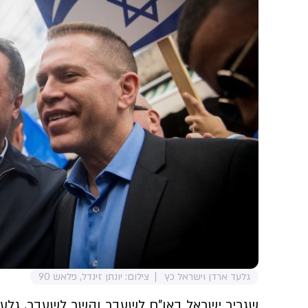
גלעד ארדן וישראל כץ
צילום: יונתן זינדל, פלאש 90
שגריר ישראל באו"ם לשעבר והשר לשעבר, גלע