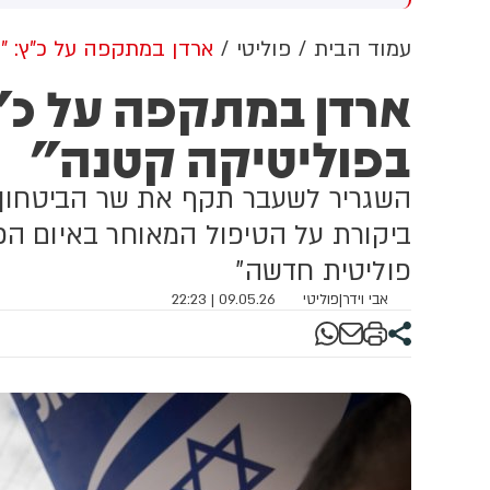
צ'יק, שמאגד לאחרונה את
העניקו להם טיפול רפואי ופינו
י
ודי גור במפלגה, בוחנים
אותם לבית החולים הלל יפה.
ש
עמוד הבית
פוליטי
ארדן במתקפה על כ"ץ: "
תוף פעולה בפריימריז
הגבר כבן 40 והאישה כבת 36
ה
ארדן במתקפה על כ
פונו עם חבלה רב-מערכתית,
ש
וגבר כבן 30 פונה במצב בינוני
נ
בפוליטיקה קטנה"
עם חבלת ראש. שני פצועים
ה
נוספים - במצב קל
ו
ר
השגריר לשעבר תקף את שר הביטחון על
ביקורת על הטיפול המאוחר באיום הכ
פוליטית חדשה"
אבי וידר
|
פוליטי
09.05.26 | 22:23