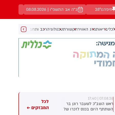
חיפה
28°c
כ"ה אב התשפ"ו | 08.08.2026
כלי
בריאות
מזג האוויר
תקשורת
טכנולוגיה
רכב ותחבורה
מעניין
מוזיקה
מ
07.08.26 | 17:23
07.08.26 | 17:40
לכל
ראש השב"כ לשעבר רונן בר
חברת הנפט הלאומית של אבו
המבזקים ←
השתתף היום בכנס לזכרו של
דאבי טוענת: מאז תחילת
החטוף שנרצח בשבי הרש
המלחמה - 15 מכלי השיט