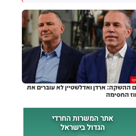
גולדברג פולין ז"ל שהתקיים
הותקפו על ידי טילים וכטב"מים
הבוקר בשכונת בקעה בירושלים
בזמן מעבר בהורמוז, שלושה
מהם במהלך השבוע
טי
ם ההשקה: ארדן ואדלשטיין לא עוברים את
ז החסימה