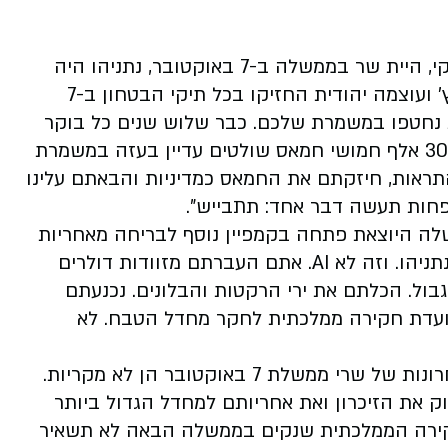
ראש האופוזיציה יאיר לפיד הגיב לשר זוהר: "מיקי, היית שר בממשלה ב-7 באוקטובר, נתניהו היה
ראש הממשלה ב-7 באוקטובר, הליכוד, סמוטריץ' ועוצמה יהודית החזיקו בכל תיקי הבטחון ב-7
לכם. מאות נחטפו במשמרת שלכם. כבר שלוש שנים כל בוקר
אנחנו קמים ל"הותר לפרסום" במשמרת שלכם. 30 אלף חמושי חמאס שולטים עדיין בעזה במשמרת
ראות, חיזקתם את החמאס כמדיניות והבאתם עלינו
פחות תעשה דבר אחד: תתבייש".
ה היוצאת פתחה בקמפיין נוסף לבריחה מאחריות
על דם הנרצחים ב-7.10. זה לא יעזור. זה שלך, נתניהו. וזה לא AI. אתם העברתם מזוודות דולרים
ל. הכלתם את ירי הרקטות והבלונים. נכנעתם
ועדת חקירה ממלכתית לחקר מחדל הטבח. לא
במפלגת ישר עם איזנקוט הגיבו: "האמירות האחרונות של שרי ממשלת 7 באוקטובר הן לא מקריות.
וק את הזיכרון ואת אחריותם למחדל הגדול ביותר
החקירה הממלכתית שנקים בממשלה הבאה לא תשאיר