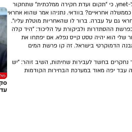
זוהר עצמו אמר ב-26 באוקטובר 2023, בראיון ל-ynet, כי "תקום ועדת חקירה ממלכתית" שתחקור
האם אנחנו כממשלה אחראיים? בוודאי. נתניהו אמר שהוא אחראי
אי גם על עברה. ברור לו שהאחריות מוטלת עליו".
בפרשת ההסתדרות ולביקורת על הליכוד: "היד קלה
 שלי הוא יהיה טסט קייס נפלא. אם יפתחו את
מבנה הדמוקרטי בישראל. זה קו פרשת המים
 נחקרים בחשד לעבירות שחיתות, השיב זוהר: "יש
ה עבד יפה מאוד במערכת הבחירות הקודמות
פולי
סקר
עדי