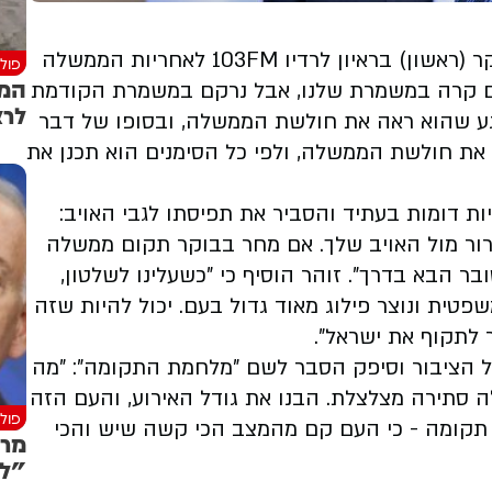
שר התרבות והספורט, מיקי זוהר, התייחס הבוקר (ראשון) בראיון לרדיו 103FM לאחריות הממשלה
פולי
המש
השר: "אמנם קרה במשמרת שלנו, אבל נרקם במשמרת הקודמת
לרצ
רגע שהוא ראה את חולשת הממשלה, ובסופו של דבר
 את חולשת הממשלה, ולפי כל הסימנים הוא תכנן את
ת דומות בעתיד והסביר את תפיסתו לגבי האויב:
ור מול האויב שלך. אם מחר בבוקר תקום ממשלה
 על המפלגות הערביות, 7 באוקטובר הבא בדרך". זוהר הוסיף כי "כשעלינו לשלטון,
ית ונוצר פילוג מאוד גדול בעם. יכול להיות שזה
 לתקוף את ישראל".
ל הציבור וסיפק הסבר לשם "מלחמת התקומה": "מה
 סתירה מצלצלת. הבנו את גודל האירוע, והעם הזה
פולי
 תקומה - כי העם קם מהמצב הכי קשה שיש והכי
מרי
"לא