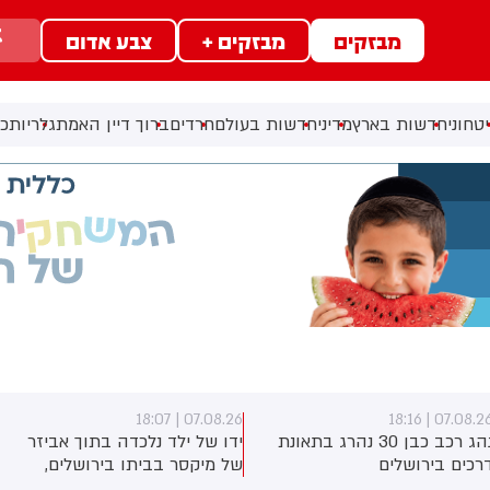
מבזקים
מבזקים +
צבע אדום
טחוני
חדשות בארץ
מדיני
חדשות בעולם
חרדים
ברוך דיין האמת
גלריות
כל
07.08.26 | 18:07
07.08.26 | 18:1
נהג רכב כבן 30 נהרג בתאונת
ידו של ילד נלכדה בתוך אביזר
רכים בירושלים
של מיקסר בביתו בירושלים,
לוחמי כבאות והצלה הוזעקו