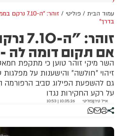
שדוד. צוותי מד"א העניקו להם
מכוון ברשתות החברתיות, כך
פול רפואי בזירה
עולה מניתוח חדש של
עמוד הבית
פוליטי
זוהר: "ה-.10
CyberWell, ארגון המנטר
בדרך"
אנטישמיות ברשת. הדו"ח מצא כי
פוסטים זהים ב-X שותפו
זוהר: "
בצרפתית, אנגלית וספרדית,
בטענה שיהודים הם שהציתו
אם תקום דומה לה - 
במכוון את השריפות בצרפת,
ספרד ונורבגיה בטרה להרוויח
השר מיקי זוהר טוען כי מתקפת חמאס
פוליטית או כלכלית מהמצב.
זיהוי "חולשה" והישענות על מפלגות 
גם להשפעת הפילוג סביב הרפורמה 
על רקע החקירות נגדו
אייל טירן
|
פוליטי
10.05.26 | 10:53