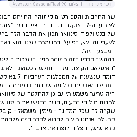
השר מיקי זוהר
צילום: Avshalom Sassoni/Flash90
לאירועי ה-7 באוקטובר. בדבריו ציין 
של בנט ולפיד. סינוואר תכנן את הדבר הזה ב
לצערי זה יצא, בפועל, במשמרת שלנו. הוא ראה
המבצע הזה".
בהמשך דבריו הזהיר זוהר מפני השלכות פוליטיו
"האיסלאם הקיצוני מזהה חולשה כשאתה לא בר
דומה שנשענת
התחילו מאבקים בכל מה שקשור ברפורמה המשפט
היה טריגר משמעותי גם כן להחלטה של סינוואר
למרות חילוקי הדעות, השר הדגיש את חוסנו ש
שקרה זה שכל המדינה - מימין ומשמאל - קיבלה
קם. לכן אנחנו רוצים לקרוא לדבר הזה מלחמת
נורא שיש, והצליח לנצח את אויביו".