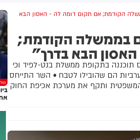
למקום וחילצו אותו ללא פגע
7 נרקם בממשלה הקודמת; אם תקום דומה לה - האסון הבא
ה-7.10 נרקם בממשלה הקודמת;
האסון הבא בדרך"
 תוכננה בתקופת ממשלת בנט-לפיד וכי
ערביות הם שהובילו לטבח • השר התייחס
פולי
המשפטית ותקף את מערכת אכיפת החוק
ביו
אחו