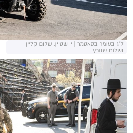
ל"ג בעומר בסאטמר | י. שטיין, שלום קליין
ושלום שוורץ