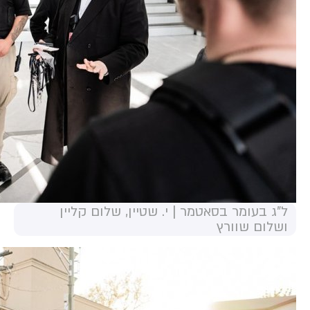
ל"ג בעומר בסאטמר | י. שטיין, שלום קליין
ושלום שוורץ