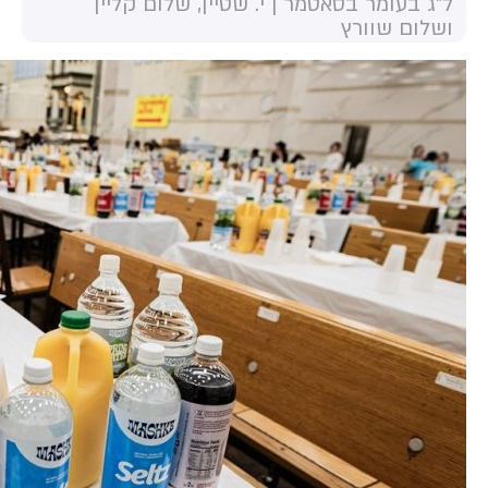
ל"ג בעומר בסאטמר | י. שטיין, שלום קליין
ושלום שוורץ