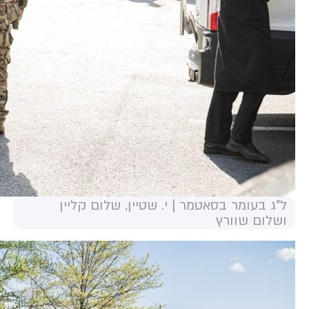
ל"ג בעומר בסאטמר | י. שטיין, שלום קליין
ושלום שוורץ