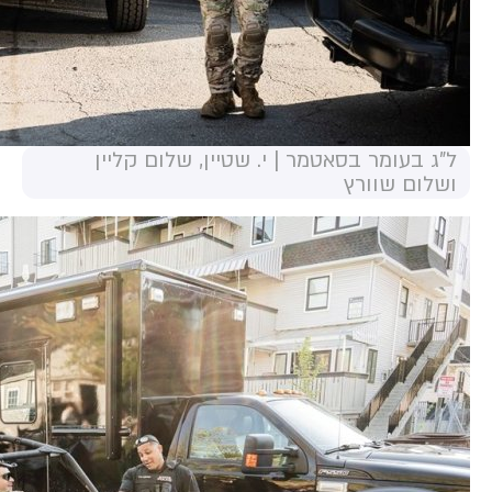
ל"ג בעומר בסאטמר | י. שטיין, שלום קליין
ושלום שוורץ