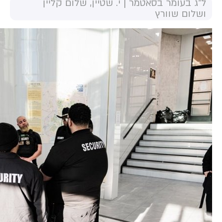
ל"ג בעומר בסאטמר | י. שטיין, שלום קליין
ושלום שוורץ