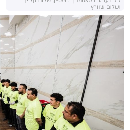
ל"ג בעומר בסאטמר | י. שטיין, שלום קליין
ושלום שוורץ