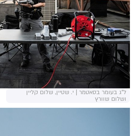
ל"ג בעומר בסאטמר | י. שטיין, שלום קליין
ושלום שוורץ