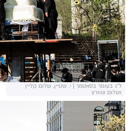
ל"ג בעומר בסאטמר | י. שטיין, שלום קליין
ושלום שוורץ