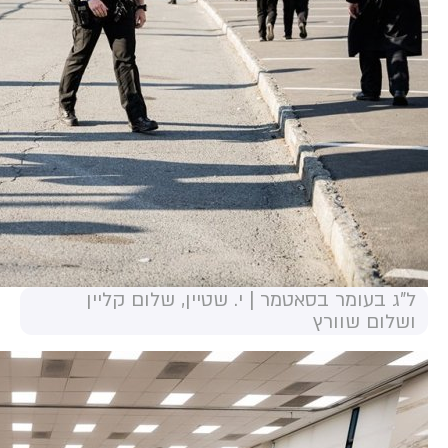
ל"ג בעומר בסאטמר | י. שטיין, שלום קליין
ושלום שוורץ