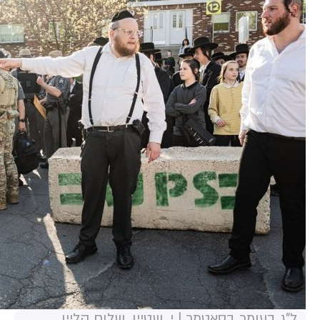
ל"ג בעומר בסאטמר | י. שטיין, שלום קליין