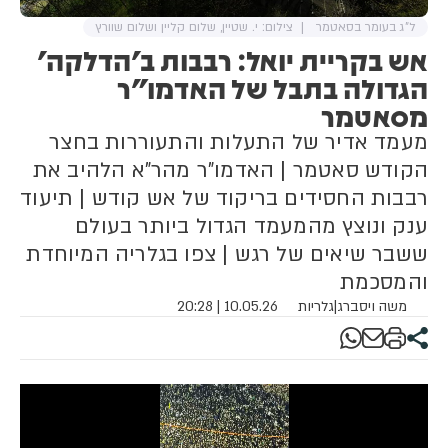
ל"ג בעומר בסאטמר
צילום: י. שטיין, שלום קליין ושלום שוורץ
אש בקריית יואל: רבבות ב'הדלקה'
הגדולה בתבל של האדמו"ר
מסאטמר
מעמד אדיר של התעלות והתעוררות בחצר
הקודש סאטמר | האדמו"ר מהר"א הלהיב את
רבבות החסידים בריקוד של אש קודש | תיעוד
ענק ונוצץ מהמעמד הגדול ביותר בעולם
ששבר שיאים של רגש | צפו בגלריה המיוחדת
והמסכמת
משה ויסברג
|
גלריות
10.05.26 | 20:28