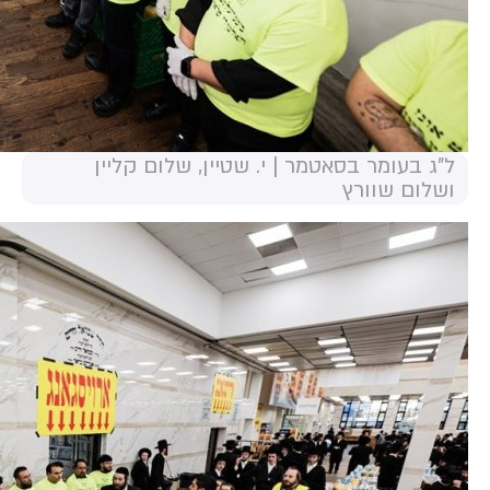
ל"ג בעומר בסאטמר | י. שטיין, שלום קליין
ושלום שוורץ