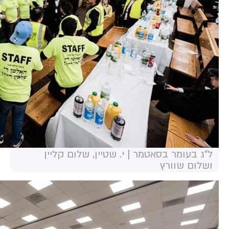
ל"ג בעומר בסאטמר | י. שטיין, שלום קליין
ושלום שוורץ