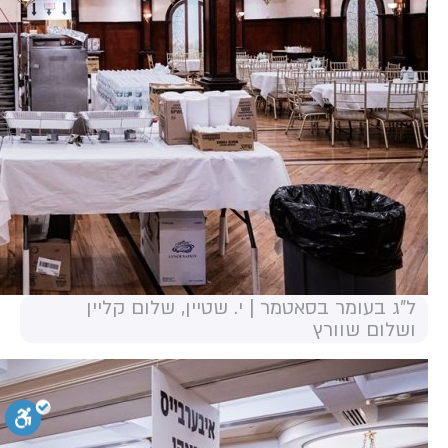
ל"ג בעומר בסאטמר | י. שטיין, שלום קליין
ושלום שוורץ