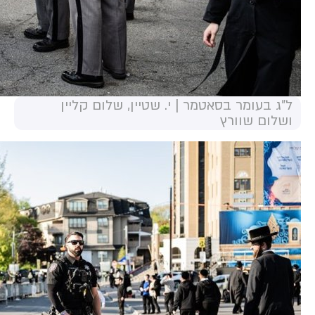
ל"ג בעומר בסאטמר | י. שטיין, שלום קליין
ושלום שוורץ