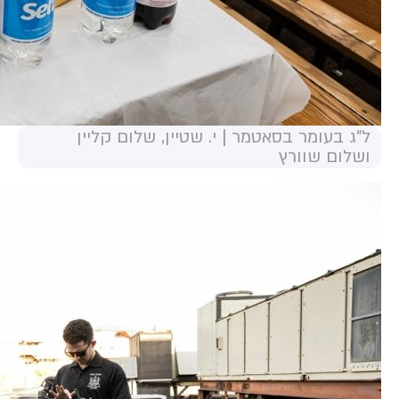
ל"ג בעומר בסאטמר | י. שטיין, שלום קליין
ושלום שוורץ