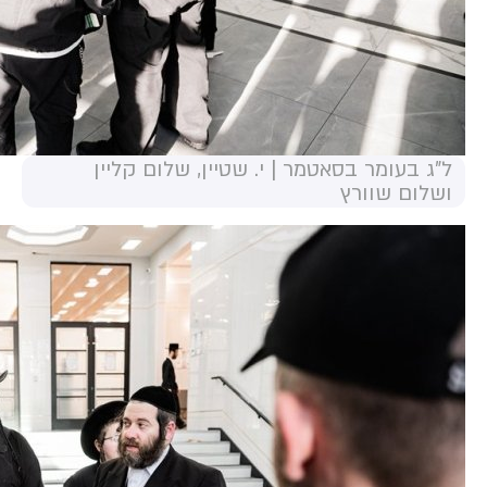
ל"ג בעומר בסאטמר | י. שטיין, שלום קליין
ושלום שוורץ