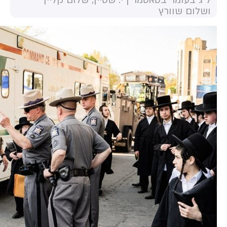
ל"ג בעומר בסאטמר | י. שטיין, שלום קליין
ושלום שוורץ