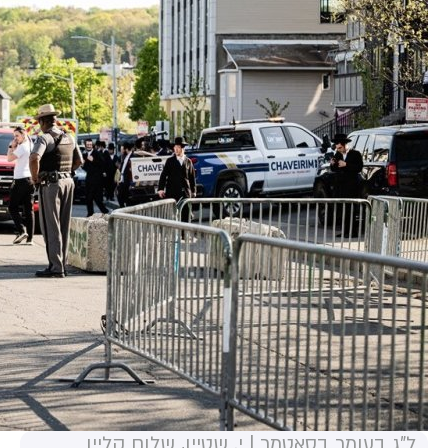
ל"ג בעומר בסאטמר | י. שטיין, שלום קליין