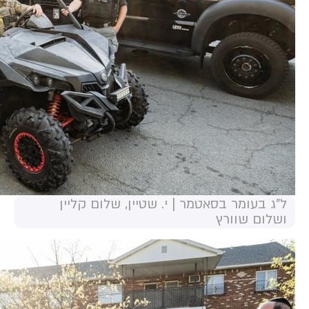
ל"ג בעומר בסאטמר | י. שטיין, שלום קליין
ושלום שוורץ