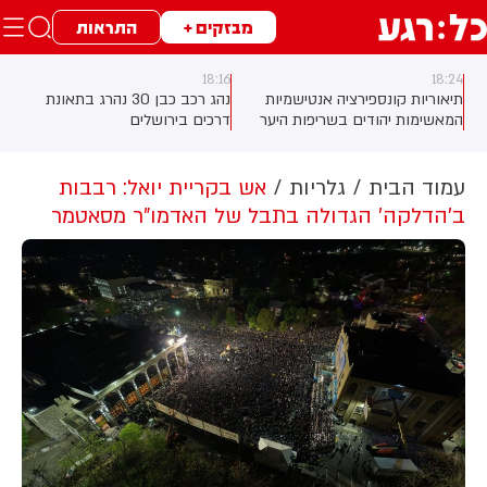
מבזקים +
התראות
18:07
18:16
נהג רכב כבן 30 נהרג בתאונת
ידו של ילד נלכדה בתוך אביזר של
דרכים בירושלים
מיקסר בביתו בירושלים, לוחמי
כבאות והצלה הוזעקו למקום
וחילצו אותו ללא פגע
C, ארגון
עמוד הבית
גלריות
אש בקריית יואל: רבבות
ב'הדלקה' הגדולה בתבל של האדמו"ר מסאטמר