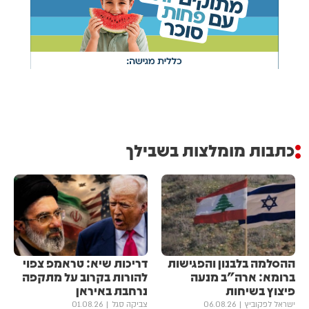
כתבות מומלצות בשבילך
ההסלמה בלבנון והפגישות
דריכות שיא: טראמפ צפוי
ברומא: ארה"ב מנעה
להורות בקרוב על מתקפה
פיצוץ בשיחות
נרחבת באיראן
ישראל לפקוביץ
06.08.26
צביקה סגל
01.08.26