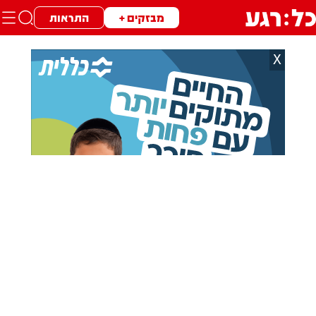
מבזקים +
התראות
X