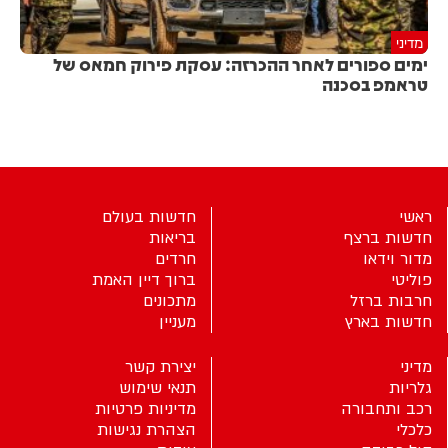
מדיני
ימים ספורים לאחר ההכרזה: עסקת פירוק חמאס של
טראמפ בסכנה
ראשי
חדשות בעולם
חדשות ברצף
בריאות
מדור וידאו
חרדים
פוליטי
ברוך דיין האמת
חרבות ברזל
מתכונים
חדשות בארץ
מעניין
מדיני
יצירת קשר
גלריות
תנאי שימוש
רכב ותחבורה
מדיניות פרטיות
כלכלי
הצהרת נגישות