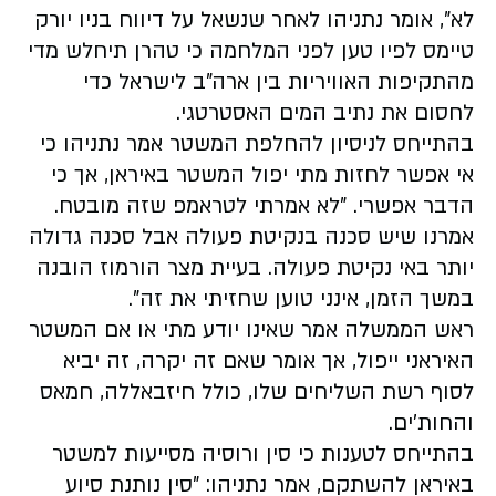
לא", אומר נתניהו לאחר שנשאל על דיווח בניו יורק
טיימס לפיו טען לפני המלחמה כי טהרן תיחלש מדי
מהתקיפות האוויריות בין ארה"ב לישראל כדי
לחסום את נתיב המים האסטרטגי.
בהתייחס לניסיון להחלפת המשטר אמר נתניהו כי
אי אפשר לחזות מתי יפול המשטר באיראן, אך כי
הדבר אפשרי. "לא אמרתי לטראמפ שזה מובטח.
אמרנו שיש סכנה בנקיטת פעולה אבל סכנה גדולה
יותר באי נקיטת פעולה. בעיית מצר הורמוז הובנה
במשך הזמן, אינני טוען שחזיתי את זה".
ראש הממשלה אמר שאינו יודע מתי או אם המשטר
האיראני ייפול, אך אומר שאם זה יקרה, זה יביא
לסוף רשת השליחים שלו, כולל חיזבאללה, חמאס
והחות'ים.
בהתייחס לטענות כי סין ורוסיה מסייעות למשטר
באיראן להשתקם, אמר נתניהו: "סין נותנת סיוע