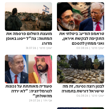
טראמפ הודיע: ביטלתי את
מועצת השלום פרסמה את
התקיפה לבקשת איראן,
המתווה: צה"ל ייסוג באופן
ואני ממתין להסכם
מדורג
יענקי פרבר
02.08.26
יענקי פרבר
31.07.26
לבנון רוצה נסיגה, זה מה
סעודיה מאותתת על נכונות
שישראל דורשת בתמורה
לנורמליזציה: "לא ירדה
מהשולחן"
יענקי פרבר
04.08.26
אבי וידר
29.07.26