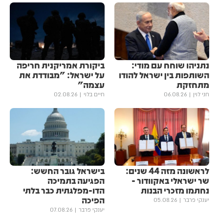
נתניהו שוחח עם מודי:
ביקורת אמריקנית חריפה
השותפות בין ישראל להודו
על ישראל: "מבודדת את
מתחזקת
עצמה"
חני לוין
06.08.26
חיים בלוי
02.08.26
לראשונה מזה 44 שנים:
בישראל גובר החשש:
שר ישראלי באקוודור -
הפגיעה בתמיכה
נחתמו מזכרי הבנות
הדו-מפלגתית כבר בלתי
הפיכה
יענקי פרבר
05.08.26
יענקי פרבר
07.08.26