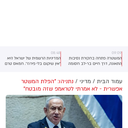
08:48
09:09
ת
המשטרה פתחה בחקירת נסיבות
המדיניות הרשמית של ישראל היא
התאונה, דרך חיים בר-לב חסומה
״אין שיקום בלי פירוז״. חמאס טרם
לתנועה מרחוב הטייסים לכיוון
החל להתפרק מנשקו - אבל מתחת
מערב. משתמשי הדרך מתבקשים
לרדאר, הדרג המדיני בישראל -
לפנות לדרכים חלופיות
ראש הממשלה נתניהו ושר הביטחון
עמוד הבית
מדיני
נתניהו: "הפלת המשטר
כ״ץ - כבר נתנו אור ירוק לעבודות
אפשרית - לא אמרתי לטראמפ שזה מובטח"
שיקום ראשונות ברצועת עזה:
קבלנים פלסטינים עזתים קיבלו
אישור להגיע לשטח מזרח רפיח
שבתוך הקו הצהוב, ולהתחיל שם
עבודות שיקום ותשתיות - חשמל,
מים ביוב ועפר. (גל"צ)