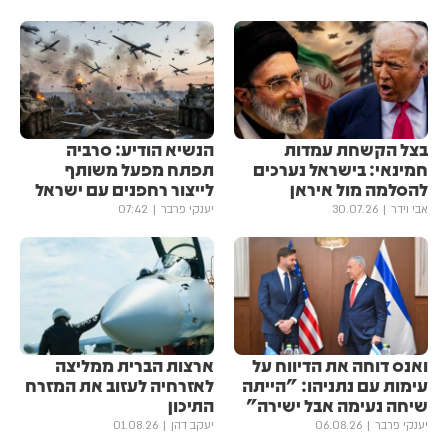
בצל הקשחת עמדות
הנשיא הודיע: סרביה
חמינאי: בישראל נערכים
תפתח מפעל משותף
להסלמה מול איראן
לייצור רחפנים עם ישראל
אבי וידר
30.07.26
יענקי פרבר
07:42
ואנס דוחה את הדיווח על
ארצות הברית ממליצה
עימות עם נתניהו: "הייתה
לאזרחיה לעזוב את המזרח
שיחה נעימה אבל ישירה"
התיכון
יענקי פרבר
06.08.26
יעקב דהן
01.08.26