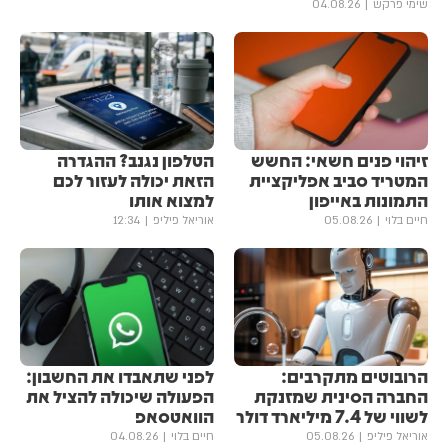
שימי פרקש
04.08.26
זיהוי פנים חשאי: החשש
הטלפון נגנב? ההגדרה
המטריד סביב אפליקציית
הזאת יכולה לעזור לכם
התמונות באייפון
למצוא אותו
חיים בלוי
05.08.26
אוריאל פיליפ
12:34
הרובוטים מתקרבים:
לפני שתאבדו את החשבון:
החברה הסינית שמזנקת
הפעולה שיכולה להציל את
לשווי של 7.4 מיליארד דולר
הוואטסאפ
אוריאל פיליפ
05.08.26
חיים בלוי
04.08.26