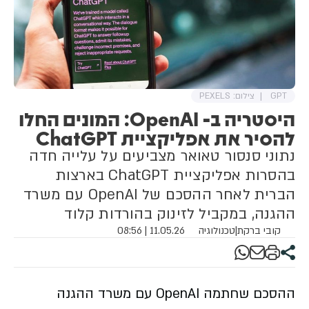
בית הדין נקט ״אקטיביזם שיפוטי
מופרז״ ואינו מוסמך לקבוע מדיניות
עבור התנועה.
GPT
צילום: PEXELS
היסטריה ב- OpenAI: המונים החלו
להסיר את אפליקציית ChatGPT
נתוני סנסור טאואר מצביעים על עלייה חדה
בהסרות אפליקציית ChatGPT בארצות
הברית לאחר ההסכם של OpenAI עם משרד
ההגנה, במקביל לזינוק בהורדות קלוד
קובי ברקת
|
טכנולוגיה
11.05.26 | 08:56
ההסכם שחתמה OpenAI עם משרד ההגנה