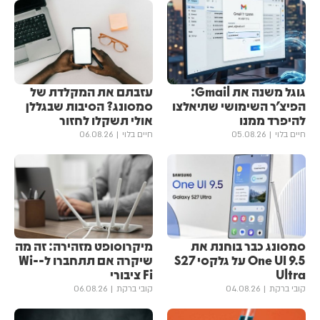
גוגל משנה את Gmail:
עזבתם את המקלדת של
הפיצ'ר השימושי שתיאלצו
סמסונג? הסיבות שבגללן
להיפרד ממנו
אולי תשקלו לחזור
חיים בלוי
05.08.26
חיים בלוי
06.08.26
סמסונג כבר בוחנת את
מיקרוסופט מזהירה: זה מה
One UI 9.5 על גלקסי S27
שיקרה אם תתחברו ל-Wi-
Ultra
Fi ציבורי
קובי ברקת
04.08.26
קובי ברקת
06.08.26