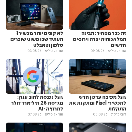
זה כבר מפחיד: הבינה
לא קונים יותר מכשיר?
המלאכותית יצרה וירוסים
העתיד שבו פשוט שוכרים
חדשים
טלפון וטאבלט
אוריאל פיליפ
09.08.26
אוריאל פיליפ
03.08.26
גוגל מפיצה עדכון חדש
גוגל נכנסת לחוב ענק:
למכשירי Pixel ומתקנת את
מגייסת 25 מיליארד דולר
התקלות
למרוץ ה-AI
קובי ברקת
05.08.26
אוריאל פיליפ
07.08.26