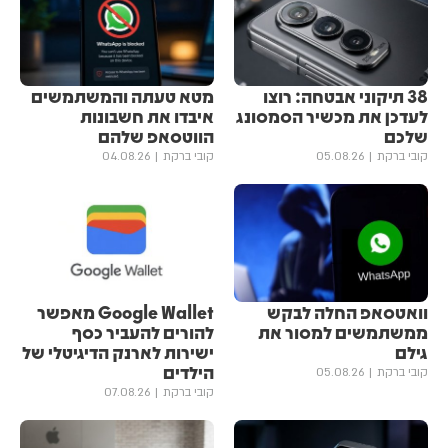
38 תיקוני אבטחה: רוצו
מטא טעתה והמשתמשים
לעדכן את מכשיר הסמסונג
איבדו את חשבונות
שלכם
הווטסאפ שלהם
קובי ברקת
05.08.26
קובי ברקת
04.08.26
וואטסאפ החלה לבקש
Google Wallet מאפשר
ממשתמשים למסור את
להורים להעביר כסף
גילם
ישירות לארנק הדיגיטלי של
הילדים
קובי ברקת
05.08.26
קובי ברקת
07.08.26