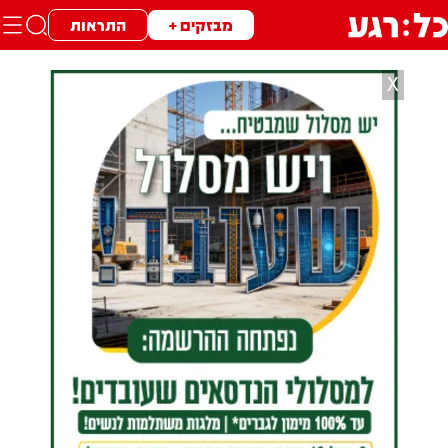
מבזקים +
התראות
X