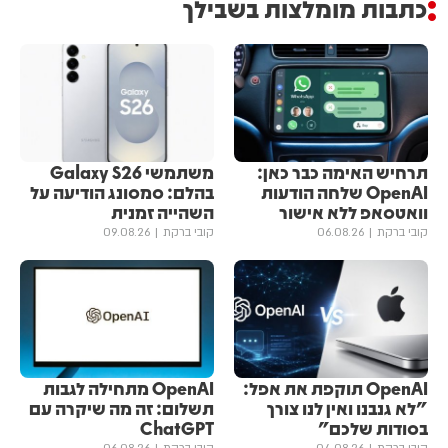
כתבות מומלצות בשבילך
תרחיש האימה כבר כאן:
משתמשי Galaxy S26
OpenAI שלחה הודעות
בהלם: סמסונג הודיעה על
וואטסאפ ללא אישור
השהייה זמנית
קובי ברקת
06.08.26
קובי ברקת
09.08.26
OpenAI תוקפת את אפל:
OpenAI מתחילה לגבות
"לא גנבנו ואין לנו צורך
תשלום: זה מה שיקרה עם
בסודות שלכם"
ChatGPT