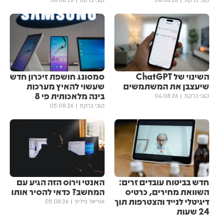
קובי ברקת
04.08.26
קובי ברקת
06.08.26
השינוי של ChatGPT
סמסונג חושפת זיכרון חדש
שיעצבן את המשתמשים
שעשוי להאיץ מערכות
בינה מלאכותית פי 8
קובי ברקת
04.08.26
קובי ברקת
05.08.26
חדש בביטוח עובדים זרים:
האנטי וירוס הזה הגיע עם
השוואת מחירים, כרטיס
המחשב? כדאי להסיר אותו
דיגיטלי לנייד והצטרפות תוך
אוריאל פיליפ
05.08.26
24 שעות