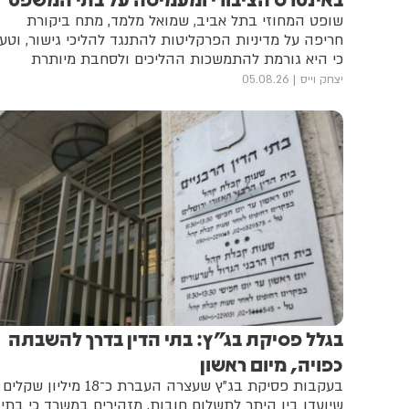
שופט המחוזי בתל אביב, שמואל מלמד, מתח ביקורת
חריפה על מדיניות הפרקליטות להתנגד להליכי גישור, וטען
כי היא גורמת להתמשכות ההליכים ולסחבת מיותרת
יצחק וייס
05.08.26
בגלל פסיקת בג"ץ: בתי הדין בדרך להשבתה
כפויה, מיום ראשון
בעקבות פסיקת בג"ץ שעצרה העברת כ־18 מיליון שקלים
שיועדו בין היתר לתשלום חובות, מזהירים במשרד כי בתי