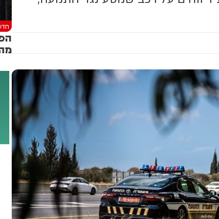
חדש
הפר
מהק