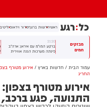
ראשי
חדשות ברצף
מדור וידאו
פוליטי
בי
21:02
21:20
מבזקים
עביר
ברקע המו"מ עם איראן: ארה"ב
פרקליטת המחוז שמסרב
חמים
פינתה מערכות הגנה אווירית
לפנסיה תקבל מענק של י
דווח
מאזור חבל הכורדים בעיראק.
ממיליון שקלים בתמורה 
;
גורם כורדי בכיר לכאן חדשות:
החלטה
"ביקשנו להמתין עם זה לנוכח
עמוד הבית
חדשות בארץ
אירוע מטורף בצפו
 לנו
התקיפות האיראניות, אבל לא
החריג
זכינו לאוזן קשבת
אירוע מטורף בצפון: 
התנועה, פגע ברכב, ו
שוטרים הוזעקו לכביש בצפון בעקבות 