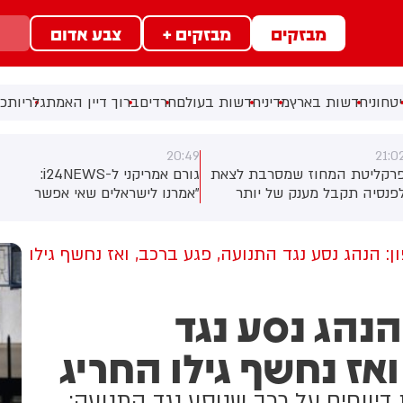
מבזקים
מבזקים +
צבע אדום
טחוני
חדשות בארץ
מדיני
חדשות בעולם
חרדים
ברוך דיין האמת
גלריות
כל
20:46
20:49
ת לצאת
גורם אמריקני ל-i24NEWS:
גורם המעורה במו"מ ל
ותר
"אמרנו לישראלים שאי אפשר
13: נכנסים ליממה קריט
לפרישה
לירות ולהפציץ את הדרך לפתרון
שיהיה הסכם זמני על ה
מול לבנון"
או שיהיה הסלמה
ן: הנהג נסע נגד התנועה, פגע ברכב, ואז נחשף גילו
הנהג נסע נגד
אז נחשף גילו החריג
דיווחים על רכב שנוסע נגד התנועה;