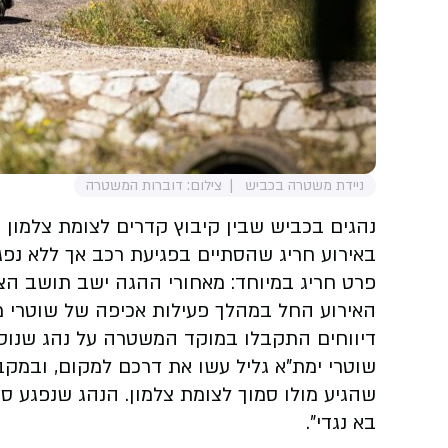
ניידת משטרה בכביש
צילום: דוברות המשטרה
נהגים בכביש שבין קיבוץ קדרים לצומת צלמון בצ
באירוע חריג שהסתיים בפגיעת רכב אך ללא נפ
פרט חריג במיוחד: מאחורי ההגה ישב תושב הצפון ב
האירוע החל במהלך פעילות אכיפה של שוטרי מ
דיווחים התקבלו במוקד המשטרה על נהג שנוסע 
שוטרי ימת"א גליל עשו את דרכם למקום, ובמקב
שהגיע מולו סמוך לצומת צלמון. הנהג שנפגע סי
בא נגדי".