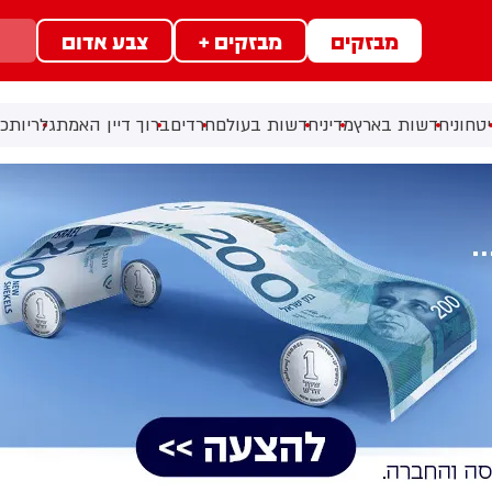
מבזקים
מבזקים +
צבע אדום
טחוני
חדשות בארץ
מדיני
חדשות בעולם
חרדים
ברוך דיין האמת
גלריות
כל