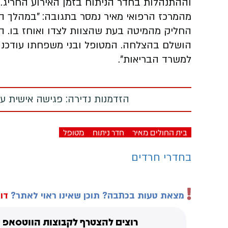
וההתנהלות בחדר הניתוח בזמן האירוע החריג.
מהמרכז הרפואי מאיר נמסר בתגובה: "במהלך ה
החליק מהמיטה בעת שהצוות לצדו ואוחז בו. המט
הושלם בהצלחה. המטופל ובני משפחתו עודכנו 
למשרד הבריאות".
הזדמנות נדירה: פגישה אישית עם
בית החולים מאיר
חדר ניתוח
מטופל
בחדרי חרדים
מצאת טעות בכתבה? תוכן שאינו ראוי לאתר?
דוו
רוצים להצטרף לקבוצות הווטסאפ ש