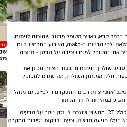
 בכפר סבא, כאשר מטופל מבוגר שהוכנס לניתוח,
נפל לרצפת חדר הניתוח כשהוא תחת הרדמה מלאה. לפי הדיווח ב-mako, האירוע התרחש ביום
ברי
שני
ביר את המטופל למנח שכיבה על הבטן - תנוחה
מצמ
סביב שולחן הניתוחים. בעוד הצוות מכוון את
ות חלק ממנגנון השולחן, מה שגרם למטופל
ם. "אנשי צוות רבים הוזעקו מיד לסייע. גם מנהל
הגיע במהירות לחדר הניתוח".
המטופל הועבר מיידית לסדרת בדיקות הדמיה, כולל CT, מחשש שנגרם לו נזק נוסף על הבעיה
א העלו פגיעה חדשה, וכעת נבדקות נסיבות המקרה