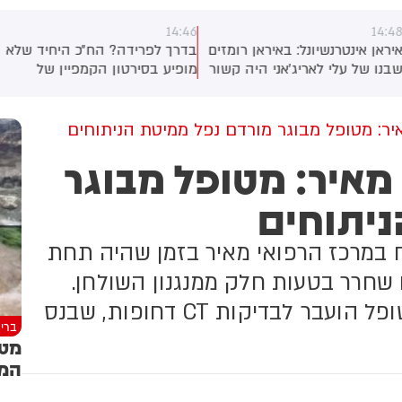
14:46
14:4
יראן אינטרנשיונל: באיראן רומזים
בדרך לפרידה? הח״כ היחיד שלא
בנו של עלי לאריג'אני היה קשור
מופיע בסירטון הקמפיין של
חיסולו. חבר הפרלמנט אסמאעיל
'ביחד' - יואב סגלוביץ
ות'רי, חבר בוועדת הביטחון
לאומי של הפרלמנט, אמר כי
ר: מטופל מבוגר מורדם נפל ממיטת הניתוחים
ידע שנמסר לו "מצביע על כך"
מאיר: מטופל מבוגר
שיחת טלפון שבה היה מעורב
נו של לריג'אני, מורטזא, זוהתה
ניתוחים
ליל התקיפה - ובכך נחשף
יקומו של אביו. סוכנות הידיעות
איראנית מיזאן טוענת כי
 במרכז הרפואי מאיר בזמן שהיה תחת
חקירה המשפטית לא תומכת
גרסה הזו
חרר בטעות חלק ממנגנון השולחן.
מנהל בית החולים הוקפץ לזירה והמטופל הועבר לבדיקות CT דחופות, שבנס
ברי
מטי
המז