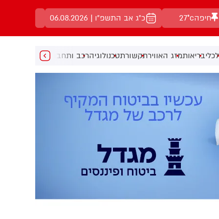
חיפה
27°c
כ"ג אב התשפ"ו | 06.08.2026
כלי
בריאות
מזג האוויר
תקשורת
טכנולוגיה
רכב ותחבורה
מעניין
מוזיקה
מ