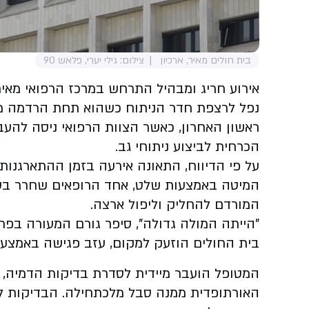
בית חולים מאיר, ארכיון
צילום: גילי יערי, פלאש 90
אירוע חריג ומבהיל התרחש במרכז הרפואי מאיר
ראשון האחרון, כאשר הצוות הרפואי ניסה להע
הכרחית לביצוע ניתוחי גב.
על פי הדיווח, התאונה אירעה בזמן ההתארגנות 
המיטה באמצעות שלט, אחד הרופאים שחרר בטע
המורדם להחליק וליפול ארצה.
"הייתה המולה גדולה", סיפר גורם המעורה בפרטי
בית החולים הוזעק למקום, עזב פגישה באמצע ו
האורתופדית ממנה סבל מלכתחילה. הבדיקות ל