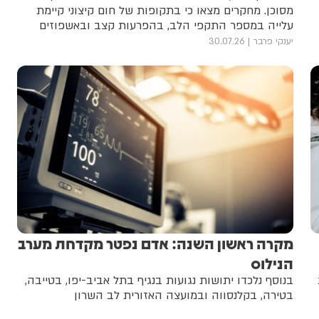
מסוכן. מחקרים מצאו כי בתקופות של חום קיצוני קיימת
עלייה במספר התקפי הלב, בהפרעות קצב ובאשפוזים
קרדיווסקולריים
יענקי פרבר
30.07.26
מקרה ראשון השנה: אדם נפטר מקדחת מערב
הנילוס
בנוסף נלכדו יתושות נגועות בנגיף בתל אביב-יפו, בטייבה,
בטירה, בקלנסווה ובמועצה האזורית לב השרון