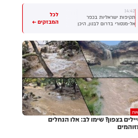
14:39
14:42
לכל
תקיפות ישראליות בכפר
משרד הבריאות עדכן כי אדם כי
המבזקים ←
אל-מנסורי בדרום לבנון, היכן
בן 70 שחלה בקדחת מערב
שאתמול יצאה התרעת פינוי של
הנילוס בחודש יולי - נפטר לאחר
צה"ל לתושבים
שאושפז בעקבות סיבוכי
המחלה. מתחילת השנה אובחנו
עד כה עשרה חולים במחלה.
המשרד להגנת הסביבה ומשרד
הבריאות מעדכנים על לכידת
יתושות נגועות בנגיף קדחת
מערב הנילוס בתל אביב, טייבה,
טירה, קלנסווה ובמועצה
האזורית לב השרון
אות
ילים בצפון? שימו לב: אלו הנחלים
והמים