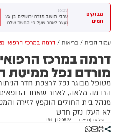
8
16:03
16:
מבזקים
יר ליפקין: בלבנון מדווחים:
ערבי תושב מזרח ירושלים בן 25
א
חמים
תיים סבב המשא ומתן בין
נעצר לאחר שעל פי החשד שלח
ש
ראל ללבנון שהתקיים ברומא,
לח"כ צבי סוכות איומי רצח
ל
משך שלושה ימים
ותמונות של נשק ותחמושת,
כ
בעקבות האיומים הועלתה רמת
ה
עמוד הבית
בריאות
דרמה במרכז הרפואי מאי
האיום על חבר הכנסת ותוגברה
מ
דרמה במרכז הרפואי 
האבטחה סביבו
ש
ב
מורדם נפל ממיטת ה
ב
מ
ה
מטופל מבוגר נפל לרצפת חדר הניתוח
ה
ב
הרדמה מלאה, לאחר שאחד הרופאים ש
לא העלו נזק חדש
אייל טירן
|
בריאות
12.05.26 | 18:11