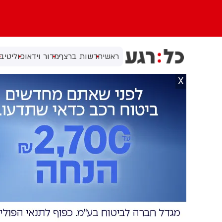
ראשי
חדשות ברצף
מדור וידאו
פוליטי
בי
X