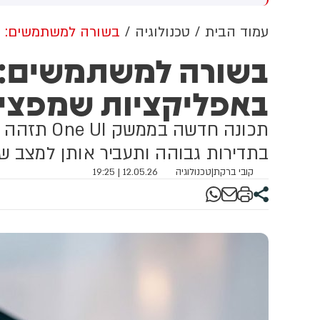
מירה שלו על 'רצח תינוקות
בנציבות סירבו לבקשה (13)
חביב' הייתה אומללה, אבל
עמוד הבית
טכנולוגיה
בשורה למשתמשים: ס
א חזר בו - צריך פשרות
בשורה למשתמשים: 
וליטיקה
באפליקציות שמפצי
תכונה חדשה
בתדירות גבוהה ותעביר אותן למצב ש
קובי ברקת
|
טכנולוגיה
12.05.26 | 19:25