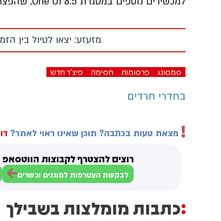
למכשירים נוספים במסגרת One UI 8.5, שהפצתו הגלובלית כבר החלה.
מזעזע: יצאו לטיול בין הז
סמסונג
פרסומות
חסימה
פיצ'ר חדש
בחדרי חרדים
מצאת טעות בכתבה? תוכן שאינו ראוי לאתר?
דוו
רוצים להצטרף לקבוצות הווטסאפ ש
לבקשת הצטרפות למוגנים וכשרים
כתבות מומלצות בשבילך