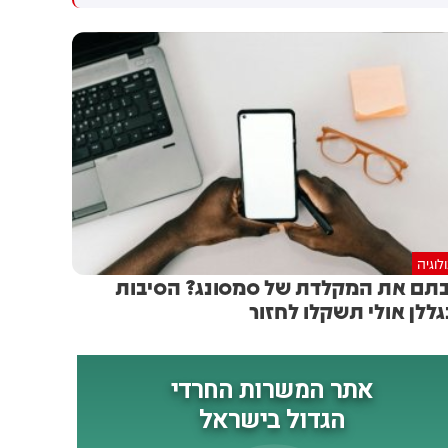
עם החרדים
דחיתי את זה. הטבח חייב אותי
לחשוב, לקחתי את האינטרס
הפוליטי שלי - וזרקתי אותו
הצידה. עוד אמר ארדן שהוצע לו
להיות יו"ר התעשייה האווירית -
אך שר הביטחון כ"ץ סיכל את
המינוי משיקולים פוליטיים. "צריך
לבדוק אם העובדה ששנתיים לא
היה יו"ר לתעשייה האווירית
פגעה בהגנה", הוסיף בנושא
לוגיה
תם את המקלדת של סמסונג? הסיבות
ללן אולי תשקלו לחזור