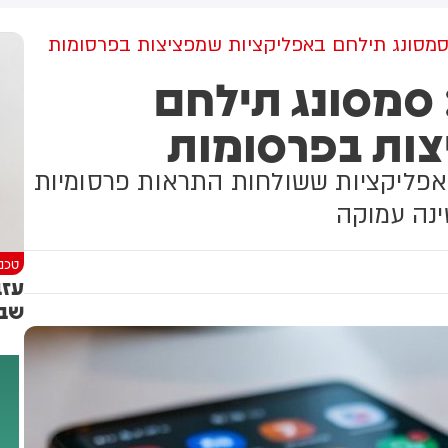
ועזב לפני כשעה.
מסונג תילחם באפליקציות שמפציצות בפרסומות
סמסונג תילחם
צות בפרסומות
 בממשק One UI תזהה אפליקציות ששולחות התראות פרסומיות
ינה עמוקה
טכנו
עזב
שבג