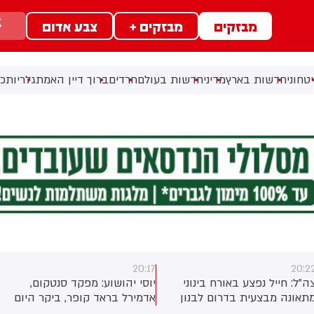
מבזקים
מבזקים +
צבע אדום
טחוני
חדשות בארץ
מדיני
חדשות בעולם
חרדים
ברוך דיין האמת
גלריות
כל
20:17
20:2
ה"ל: חייל נפצע באורח בינוני
יוסי יהושוע: מפקד סנטקום,
תאונה מבצעית בדרום לבנון
אדמירל בראד קופר, ביקר היום
בישראל לפגישות עם בכירי צה”ל