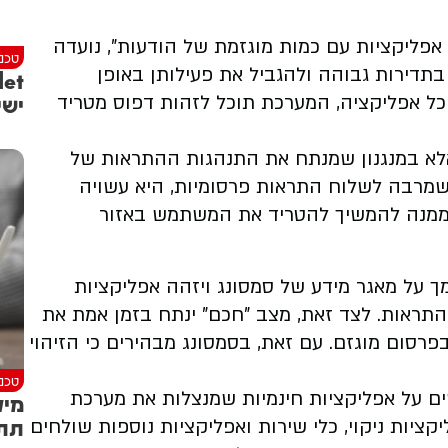
ליקציות עם כמות מוגזמת של הודעות", נועדה
טכנו
תדירות גבוהה ולהגביל את פעילותן באופן
ישי
ל אפליקציה, המערכת תוכל לזהות דפוס מטריד
 אלא במנגנון שמנתח את התנהגות ההתראות של
מרבה לשלוח התראות פרסומיות, היא עשויה
ע ממנה להמשיך להטריד את המשתמש באזור
יסי יסתמך על מאגר מידע של סמסונג ויזהה אפליקציות
תראות. לצד זאת, מצב "חכם" ינתח בזמן אמת את
רסום מוגזם. עם זאת, בסמסונג מבהירים כי הזיהוי
טכנו
ם על אפליקציות חינמיות שמנצלות את מערכת
מיק
תתחברו
ציות ניקוי, כלי שירות ואפליקציות נוספות שולחים