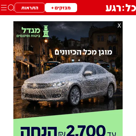
מבזקים +
התראות
X