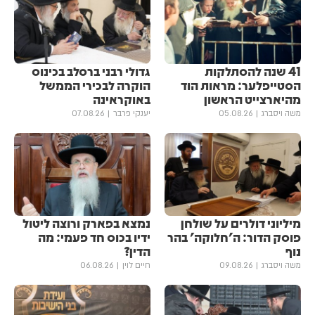
41 שנה להסתלקות
גדולי רבני ברסלב בכינוס
הסטייפלער: מראות הוד
הוקרה לבכירי הממשל
מהיארצייט הראשון
באוקראינה
משה ויסברג
05.08.26
יענקי פרבר
07.08.26
מיליוני דולרים על שולחן
נמצא בפארק ורוצה ליטול
פוסק הדור: ה'חלוקה' בהר
ידיו בכוס חד פעמי: מה
נוף
הדין?
משה ויסברג
09.08.26
חיים לוין
06.08.26