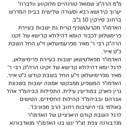
מ"מ הרה"צ שמואל טורנהיים מלוקווע וולברוז'
יערוך קידושא רבא וסעודה שלישית בבית המדרש
ברחוב סירקין 10 ב"ב.
האדמו"ר מקרעטשניף קרית גת ישבות בעיירת
פרימשלאן לכבוד הומא דהילולא קדישא של זקנו
הרה"ק רבי ר' מאיר מפרעמישלאן זי"ע החל השבת
כ"ט אייר.
האדמו"ר מפאלטישאן ישבות בעיירת פרימישלאן,
לרגל יומא דהילולא קדישא של זקינו הרה"ק רבי ר'
מאיר מפרימישלאן זי"ע החל בשבת קודש כ"ט אייר.
האדמו"ר המשפיע ממבקשי אמונה ישבות בשכונת
גרין פארק במודיעין עילית, התפילות בביהמ"ד אהל
אברהם ובביהמ"ד קהילות החסידים, הטישים
באולמי בני הישיבות רחוב הרב מפוניבז'.
לרגל השבת קודם היארצייט של האדמו"ר
מנדבורנה צפת זצ"ל יגש בנו האדמו"ר מנאדבורנא