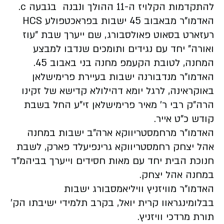
להתקדמות הקלויז ה-11 ההולך ונבנה בגבעה c.
האדמו"ר מבאבוב 45 ישבות בפראכטפולע HCS
רעזארט בסאוט פאולסבורג, שם ייערך שבת "עוז
ואורה" יחד עם נגידים ותומכים שנדבו למבצע
המחנה, לטובת הקעמפ מחנה בני באבוב 45.
האדמו"ר מנדבורנה ישבות בעיירת פרימישלאן
באוקראינה, לרגל יומא דהילולא קדישא של זקינו
הרה"ק רבי ר' מאיר פרימישלאן זי"ע החל בשבת
קודש כ"ט אייר.
האדמו"ר מרחמסטריווקא ארה"ב ישבות במחנה
אהל יצחק רחמסטריווקא גרינפיעלד פארק, לשבת
חנוכת הבית יחד עם מאות חסידים וייערך בביהמ"ד
במחנה אהל יצחק.
האדמו"ר מוויזניץ וויליאמסבורג ישבות
בבלומינגראוו קרית יואל, בקרב תלמידי ישיבתו הק'
תורת מרדכי וויזניץ.