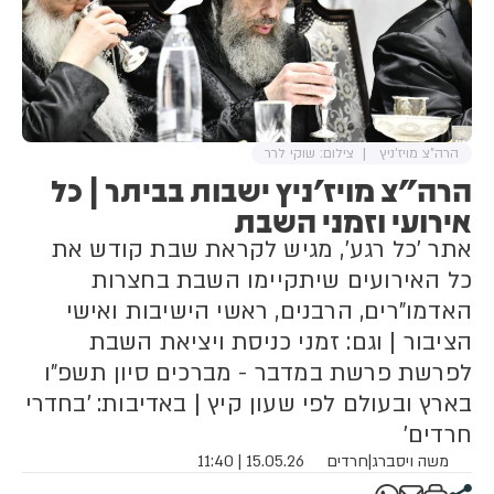
הרה"צ מויז'ניץ
צילום: שוקי לרר
הרה"צ מויז'ניץ ישבות בביתר | כל
אירועי וזמני השבת
אתר 'כל רגע', מגיש לקראת שבת קודש את
כל האירועים שיתקיימו השבת בחצרות
האדמו"רים, הרבנים, ראשי הישיבות ואישי
הציבור | וגם: זמני כניסת ויציאת השבת
לפרשת פרשת במדבר - מברכים סיון תשפ"ו
בארץ ובעולם לפי שעון קיץ | באדיבות: 'בחדרי
חרדים'
משה ויסברג
|
חרדים
15.05.26 | 11:40