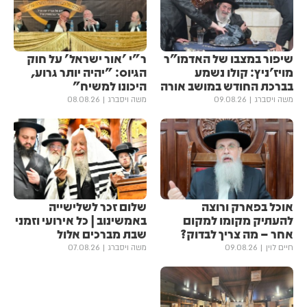
שיפור במצבו של האדמו"ר
ר"י 'אור ישראל' על חוק
מויז'ניץ: קולו נשמע
הגיוס: "יהיה יותר גרוע,
בברכת החודש במושב אורה
היכונו למשיח"
משה ויסברג
09.08.26
משה ויסברג
08.08.26
אוכל בפארק ורוצה
שלום זכר לשלישייה
להעתיק מקומו למקום
באמשינוב | כל אירועי וזמני
אחר – מה צריך לבדוק?
שבת מברכים אלול
חיים לוין
09.08.26
משה ויסברג
07.08.26