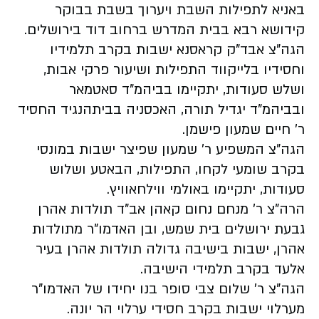
באניא לתפילות השבת ויערוך בשבת בבוקר
קידושא רבא בבית המדרש ברחוב דוד בירושלים.
הגה"צ אבד"ק קראסנא ישבות בקרב תלמידיו
וחסידיו בלייקווד התפילות ושיעור פרקי אבות,
ושלש סעודות, יתקיימו בביהמ"ד סאטמאר
ובביהמ"ד יגדיל תורה, האכסניה בביתהנגיד החסיד
ר' חיים שמעון פישמן.
הגה"צ המשפיע ר' שמעון שפיצר ישבות במונסי
בקרב שומעי לקחו, התפילות, הבאטע ושלוש
סעודות, יתקיימו באולמי ווילחאוויץ.
הרה"צ ר' מנחם נחום קאהן אב"ד תולדות אהרן
גבעת ירושלים בית שמש, ובן האדמו"ר מתולדות
אהרן, ישבות בישיבה גדולה תולדות אהרן בעיר
אלעד בקרב תלמידי הישיבה.
הגה"צ ר' שלום צבי סופר בנו יחידו של האדמו"ר
מערלוי ישבות בקרב חסידי ערלוי הר יונה.