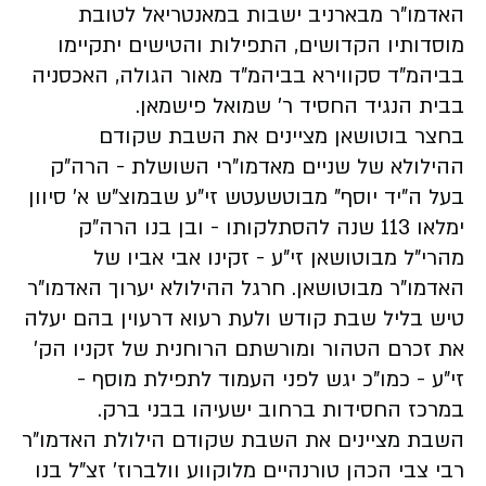
האדמו"ר מבארניב ישבות במאנטריאל לטובת
מוסדותיו הקדושים, התפילות והטישים יתקיימו
בביהמ"ד סקווירא בביהמ"ד מאור הגולה, האכסניה
בבית הנגיד החסיד ר' שמואל פישמאן.
בחצר בוטושאן מציינים את השבת שקודם
ההילולא של שניים מאדמו"רי השושלת - הרה"ק
בעל ה"יד יוסף" מבוטשעטש זי"ע שבמוצ"ש א' סיוון
ימלאו 113 שנה להסתלקותו - ובן בנו הרה"ק
מהרי"ל מבוטושאן זי"ע - זקינו אבי אביו של
האדמו"ר מבוטושאן. חרגל ההילולא יערוך האדמו"ר
טיש בליל שבת קודש ולעת רעוא דרעוין בהם יעלה
את זכרם הטהור ומורשתם הרוחנית של זקניו הק'
זי"ע - כמו"כ יגש לפני העמוד לתפילת מוסף -
במרכז החסידות ברחוב ישעיהו בבני ברק.
השבת מציינים את השבת שקודם הילולת האדמו"ר
רבי צבי הכהן טורנהיים מלוקווע וולברוז' זצ"ל בנו