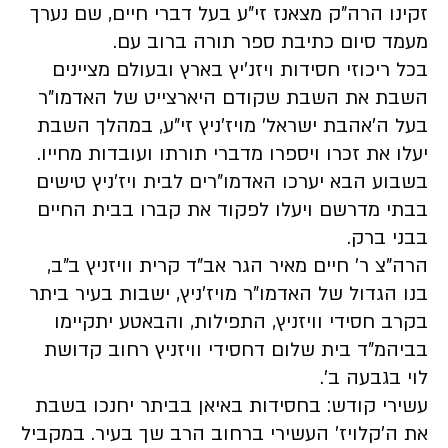
זקינו הרה"ק מצאנז זי"ע בעל דברי חיים, שם נערך
מעמד סיום כתיבת ספר תורה ברוב עם.
בכל ריכוזי חסידות ויזנ'יץ בארץ ובעולם מציינים
השבת את השבת שקודם היארצייט של האדמו"ר
בעל ה'אהבת ישראל' מויז'ניץ זי"ע, במהלך השבת
יעלו את זכרו ויספרו מדברי תורתו ועובדות מחייו.
בשבוע הבא יערכו האדמו"רים לבית ויז'ניץ טישים
בבתי מדרשם ויעלו לפקוד את קברו בבית החיים
בבני ברק.
הרה"צ ר' חיים מאיר הגר אב"ד קרית וויזניץ ב"ב,
בנו הגדול של האדמו"ר מויז'ניץ, ישבות בעיר ביתר
בקרב חסידי וויזניץ, התפילות, והבאטע יתקיימו
בביהמ"ד בית שלום דחסידי וויזניץ רחוב קדושת
לוי בגבעה ב'.
עשירי קודש: בחסידות באיאן בביתר יחנכו בשבת
את ה'קלויז' העשירי ברחוב הרב שך בעיר. במקביל