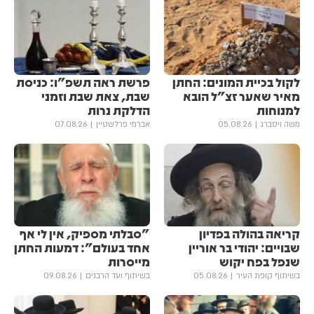
לקול בכיית המונים: החתן
פרשת ראה תשפ"ו: כניסת
מאיר שאער זצ"ל הובא
שבת, צאת שבת וזמני
למנוחות
הדלקת נרות
משה ויסברג
05.08.26
אברמי פרלשטיין
07.08.26
קריאה בהולה בפדיון
"סבלתי מספיק, אין לי אף
שבויים: יהודי בר אוריין
אחד בעולם": דמעות החתן
שנפל בפח יקוש
מייסרות
בשיתוף קופת העיר
05.08.26
בשיתוף ועד הרבנים
09.08.26