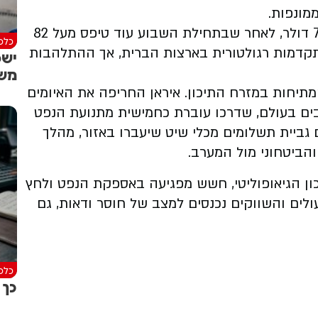
ממונפות.
נכון למועד הדיווח, הביטקוין נסחר סביב 77,900 דולר, לאחר שבתחילת השבוע עוד טיפס מעל 82
כלכל
קדמות רגולטורית בארצות הברית, אך ההתלהבות
ישפ
מש
תיחות במזרח התיכון. איראן החריפה את האיומים
בים בעולם, שדרכו עוברת כחמישית מתנועת הנפט
ם גביית תשלומים מכלי שיט שיעברו באזור, מהלך
ביטחוני מול המערב.
ון הגיאופוליטי, חשש מפגיעה באספקת הנפט ולחץ
ולים והשווקים נכנסים למצב של חוסר ודאות, גם
כלכל
כך מ