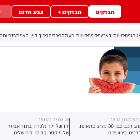
מבזקים
מבזקים +
צבע אדום
טחוני
חדשות בארץ
מדיני
חדשות בעולם
חרדים
ברוך דיין האמת
גלריות
כל
07.08.26 | 18:07
07.08.26 | 18:1
נהג רכב כבן 30 נהרג בתאונת
ידו של ילד נלכדה בתוך אביזר
רכים בירושלים
של מיקסר בביתו בירושלים,
לוחמי כבאות והצלה הוזעקו