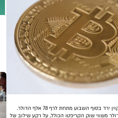
שוק הקריפטו שוב נכנס לסערה, לאחר שהביטקוין ירד בסוף השבוע מתחת לרף 78 אלף הדולר.
ד נמחקו יותר מ- 80 מיליארד דולר משווי שוק הקריפטו הכולל, על רקע שילוב של