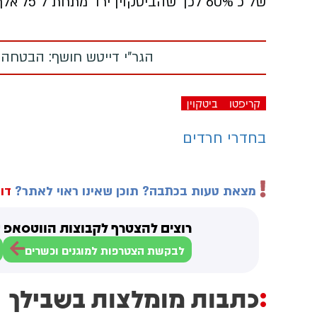
של כ 60% לכך שהביטקוין ירד מתחת ל 75 אלף דולר עוד לפני סוף החודש.
הגר"י דייטש חושף: הבטחה
קריפטו
ביטקוין
בחדרי חרדים
מצאת טעות בכתבה? תוכן שאינו ראוי לאתר?
דוו
רוצים להצטרף לקבוצות הווטסאפ ש
לבקשת הצטרפות למוגנים וכשרים
כתבות מומלצות בשבילך