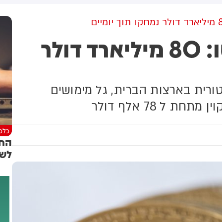
למקום וחילצו אותו ללא פגע
דרמה בשוק הקריפטו: 80 מיליארד דולר
ורית בארצות הברית, גל מימושים
 ל 78 אלף דולר
כלכל
החב
לשו