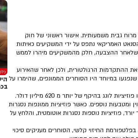
 מרוח גבית משמעותית. אישור ראשוני של חוק
נאט האמריקאי נתפס על ידי המשקיעים כאיתות
לא שלאחר ההצבעה, חלק מהמשקיעים מיהרו לממש
את ההתקדמות הרגולטורית, ולכן לאחר שהאירוע
כלכל
היש
נפגעו במיוחד היו הסוחרים הממונפים, שהימרו על
בכר
לפי נתוני קוינגלאס, בתוך 24 שעות בלבד חוסלו פוזיציות לונג בהיקף של יותר מ 620 מיליון דולר.
 על ביטקוין ומטבעות נוספים. כאשר פוזיציות ממונפות נסגרות
ורד, פוזיציות נוספות נסגרות אוטומטית, והלחץ על
פלטפורמת החיזוי קלשי, הסוחרים מעניקים סיכוי