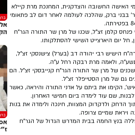
ומי האישה החשובה והצדקנית, המחנכת מרת קיילא
ר' בבני ברק, שהלכה לעולמה לאחר דום לב פתאומי
ברוך
אלמ
הק
 פנחס קלמן זצ"ל, שכנו של מרן שר התורה הגר"ח
, חל יום היארצייט השישי להסתלקותו.
ה"ח הישיש רבי יהודה דב (בערל) צישנסקי זצ"ל,
תשע"ה, ולאמה מרת רבקה רחל ע"ה.
כנים של מרן שר התורה הגר"ח קנייבסקי זצ"ל. הם
ים גם של מרן הסטייפלר זצ"ל.
יש', הקימו את ביתם על אדני התורה והיראה, כאשר
בנות, שם עוד לימדה ביום חמישי האחרון.
וך הדחק ולדקדוק המצוות, חינכה ולימדה את בנות
 ויראת שמיים צרופה.
ברוך
ללה בנץ החמה בבית המדרש הגדול של הגר"ח
אסו
ז"ל