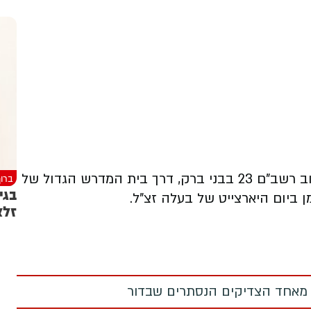
הלווייתה תצא הערב בשעה 21:30 מביתה ברחוב רשב"ם 23 בבני ברק, דרך בית המדרש הגדול של
ברוך
ן ביום היארצייט של בעלה זצ"ל.
זלצ
 מאחד הצדיקים הנסתרים שבדור