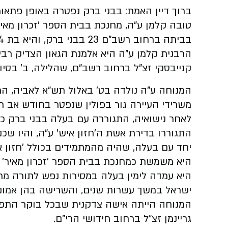
ברוך דיין האמת: בבני ברק נפטרה באופן פתא
טובה קלמן ע"ה, מחנכת בבית הספר 'זכרון מאי
בביתה ברחוב רשב"ם 23 בבני ברק, והיא בת 84 בפטירתה.
הרבנית קלמן ע"ה היא אלמנת הגאון הצדיק רבי
קנייבסקי זצ"ל ברחוב רשב"ם, שהלילה, ב' בסיון
המנוחה ע"ה נולדה בט' באלול תש"א לאביה, הר
משרידי העיירה גור בפולין שנפטר בחודש אב 
לאחר נישואיה, התגוררה עם בעלה בבני ברק כש
התגוררו בדירת אשת ה'חזון איש' ע"ה, והיו שכנ
יחד עם בעלה, שהיה מהמתמידים בכולל 'חזון א
היא משמשת כמחנכת בבית הספר 'זכרון מאיר' ל
היא עמדה לימין בעלה במסירות נפש לתורה מת
ישראל במשך עשרות שנים, והשרישה בהן אמונה
המנוחה הייתה אישה צדקנית שבכל בוקר התפ
גריינמן זצ"ל ברחוב חידושי הרי"ם.