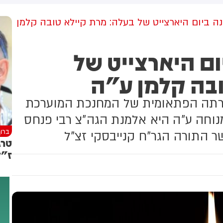
למקום וחילצו אותו ללא פגע
 ביום היארצייט של בעלה: מרת קיילא טובה קלמן
ם היארצייט של
ובה קלמן ע"ה
ירתה הפתאומית של המחנכת המוערכת
ר 'זכרון מאיר' בגיל 84 | המנוחה ע"ה היא אלמנת הגה"צ רבי פנחס
ברוך
שר התורה הגר"ח קנייבסקי זצ"ל
טרג
ז"ל