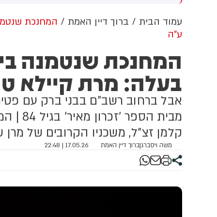
שדוד. צוותי מד"א העניקו להם
מכוון ברשתות החברתיות, כך
פול רפואי בזירה
עולה מניתוח חדש של
עמוד הבית
ברוך דיין האמת
המחנכת שנטמנה
CyberWell, ארגון המנטר
ע"ה
אנטישמיות ברשת. הדו"ח מצא כי
פוסטים זהים ב-X שותפו
המחנכת שנטמנה ביו
בצרפתית, אנגלית וספרדית,
בטענה שיהודים הם שהציתו
בעלה: מרת קיילא ט
במכוון את השריפות בצרפת,
ספרד ונורבגיה בטרה להרוויח
אבל ברחוב רשב"ם בבני ברק עם פט
פוליטית או כלכלית מהמצב.
מבית הספ
קלמן זצ"ל, משכניו הקרובים של מרן 
משה ויסברג
|
ברוך דיין האמת
17.05.26 | 22:48