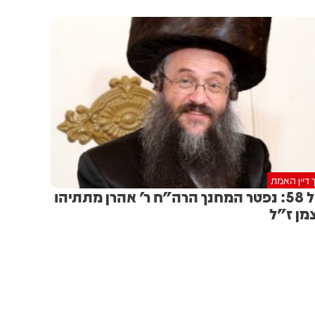
 דיין האמת
בגיל 58: נפטר המחנך הרה"ח ר' אהרן מתתיהו
מן ז"ל