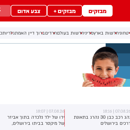
מבזקים
מבזקים +
צבע אדום
טחוני
חדשות בארץ
מדיני
חדשות בעולם
חרדים
ברוך דיין האמת
גלריות
כל
07.08.26 | 18:07
07.08.26 | 18:1
נהג רכב כבן 30 נהרג בתאונת
ידו של ילד נלכדה בתוך אביזר
רכים בירושלים
של מיקסר בביתו בירושלים,
לוחמי כבאות והצלה הוזעקו