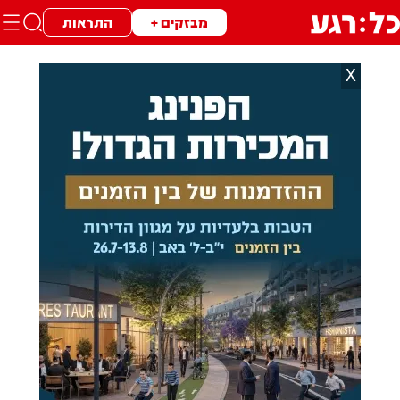
מבזקים +
התראות
X