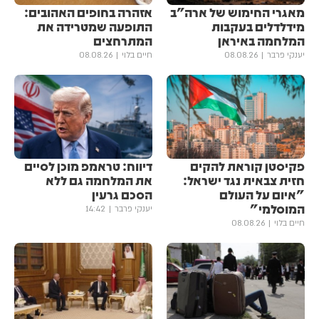
מאגרי החימוש של ארה"ב
אזהרה בחופים האהובים:
מידלדלים בעקבות
התופעה שמטרידה את
המלחמה באיראן
המתרחצים
יענקי פרבר
08.08.26
חיים בלוי
08.08.26
פקיסטן קוראת להקים
דיווח: טראמפ מוכן לסיים
חזית צבאית נגד ישראל:
את המלחמה גם ללא
"איום על העולם
הסכם גרעין
המוסלמי"
יענקי פרבר
14:42
חיים בלוי
08.08.26