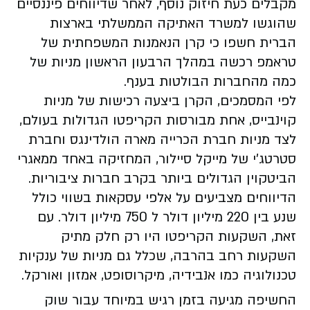
מקבלים כעת חיזוק נוסף, לאחר שדיווחים פיננסיים
שהוגשו למשרד האתיקה הממשלתי בארצות
הברית חשפו כי קרן הנאמנות המשפחתית של
טראמפ רכשה במהלך הרבעון הראשון מניות של
כמה מהחברות הבולטות בענף.
לפי המסמכים, הקרן ביצעה רכישות של מניות
קוינבייס, אחת מבורסות הקריפטו הגדולות בעולם,
לצד מניות חברת הכרייה מארה הולדינגס וחברת
סטרטג׳י של מייקל סיילור, המחזיקה באחד ממאגרי
הביטקוין הגדולים ביותר בקרב חברות ציבוריות.
הדיווחים מצביעים על אלפי עסקאות בשווי כולל
שנע בין 220 מיליון דולר ל 750 מיליון דולר. עם
זאת, השקעות הקריפטו היו רק חלק מתיק
השקעות רחב בהרבה, שכלל גם מניות של ענקיות
טכנולוגיה כמו אנבידיה, מיקרוסופט, אמזון ואורקל.
החשיפה מגיעה בזמן רגיש במיוחד עבור שוק