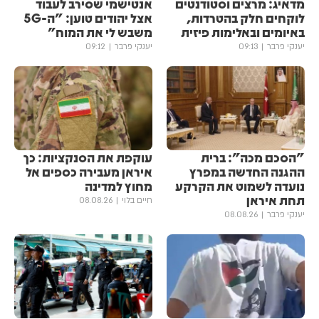
מדאיג: מרצים וסטודנטים
אנטישמי שסירב לעבוד
לוקחים חלק בהטרדות,
אצל יהודים טוען: "ה-5G
באיומים ובאלימות פיזית
משבש לי את המוח"
יענקי פרבר
09:13
יענקי פרבר
09:12
"הסכם מכה": ברית
עוקפת את הסנקציות: כך
ההגנה החדשה במפרץ
איראן מעבירה כספים אל
נועדה לשמוט את הקרקע
מחוץ למדינה
תחת איראן
חיים בלוי
08.08.26
יענקי פרבר
08.08.26