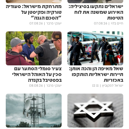
ישראלים נתקעו בסיציליה:
מתרחקת מישראל: סעודיה
האירוע שמשנה את לוח
טורקיה ופקיסטן על
הטיסות
"הסכם הגנה"
חיים בלוי
07.08.26
יענקי פרבר
07.08.26
שאל מאיפה הן והכה אותן:
צעיר סומלי הסתער עם
תיירות ישראליות הותקפו
סכין על האוהל הישראלי
באכזריות
בפסטיבל בקנדה
ישראל לפקוביץ
12:11
יענקי פרבר
08.08.26