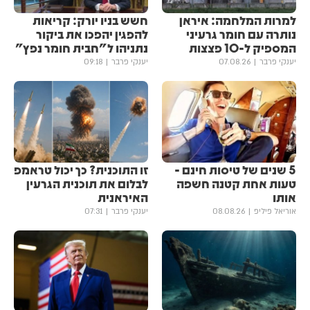
למרות המלחמה: איראן
חשש בניו יורק: קריאות
נותרה עם חומר גרעיני
להפגין יהפכו את ביקור
המספיק ל-10 פצצות
נתניהו ל"חבית חומר נפץ"
יענקי פרבר
07.08.26
יענקי פרבר
09:18
5 שנים של טיסות חינם -
זו התוכנית? כך יכול טראמפ
טעות אחת קטנה חשפה
לבלום את תוכנית הגרעין
אותו
האיראנית
אוריאל פיליפ
08.08.26
יענקי פרבר
07:31