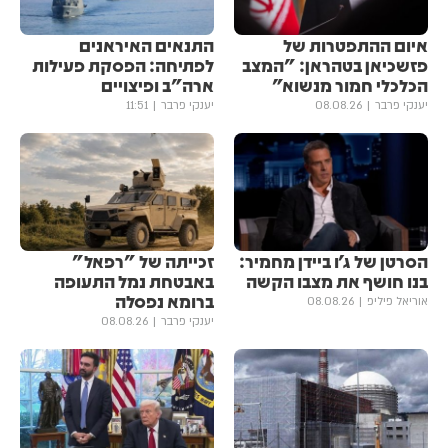
איום ההתפטרות של
התנאים האיראנים
פזשכיאן בטהראן: "המצב
לפתיחה: הפסקת פעילות
הכלכלי חמור מנשוא"
ארה"ב ופיצויים
יענקי פרבר
08.08.26
יענקי פרבר
11:51
הסרטן של ג'ו ביידן מחמיר:
זכייתה של "רפאל"
בנו חושף את מצבו הקשה
באבטחת נמל התעופה
ברומא נפסלה
אוריאל פיליפ
08.08.26
יענקי פרבר
08.08.26