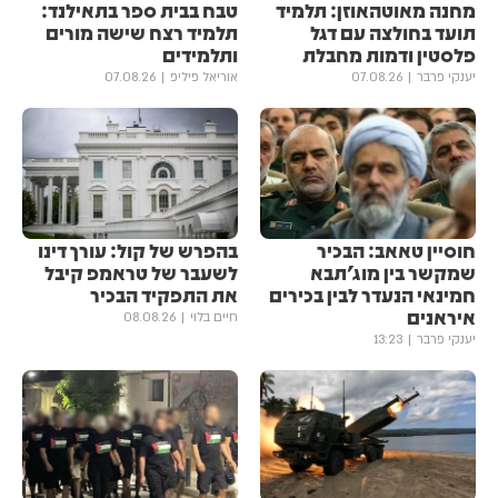
מחנה מאוטהאוזן: תלמיד
טבח בבית ספר בתאילנד:
תועד בחולצה עם דגל
תלמיד רצח שישה מורים
פלסטין ודמות מחבלת
ותלמידים
יענקי פרבר
07.08.26
אוריאל פיליפ
07.08.26
חוסיין טאאב: הבכיר
בהפרש של קול: עורך דינו
שמקשר בין מוג'תבא
לשעבר של טראמפ קיבל
חמינאי הנעדר לבין בכירים
את התפקיד הבכיר
איראנים
חיים בלוי
08.08.26
יענקי פרבר
13:23