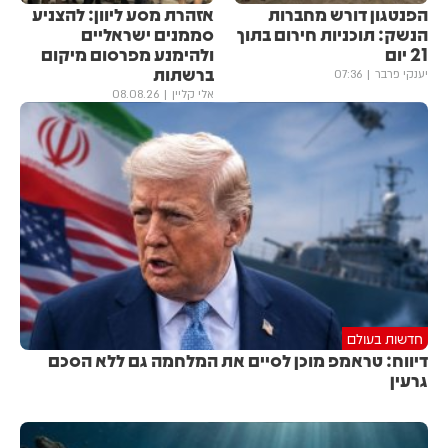
הפנטגון דורש מחברות
אזהרת מסע ליוון: להצניע
הנשק: תוכניות חירום בתוך
סממנים ישראליים
21 יום
ולהימנע מפרסום מיקום
ברשתות
יענקי פרבר
07:36
אלי קליין
08.08.26
חדשות בעולם
דיווח: טראמפ מוכן לסיים את המלחמה גם ללא הסכם
גרעין