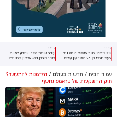
17:52
18:12
שלי טפירו: כתב אישום הוגש נגד
ענבר טויזר: הילד שטבע למוות
צעיר חרדי בן 26 ממודיעין עילית
בנהר הירדן הוא אלחנן קרני ז''ל,
שאיים על מפקד תחנת משטרת בני
תלמיד כיתה ח' בתלמוד תורה
ברק, סגן-ניצב יובל שביט, שתועד
ברסלב במודיעין עילית
נוהג באגרסיביות כלפי מפגינים
עמוד הבית
חדשות בעולם
הזדמנות להתעשר?
חרדים. הנאשם כתב בקבוצת
תיק ההשקעות של טראמפ נחשף
וואטסאפ כי צריך "לקרוע את
המכנסיים של מפקד התחנה" ואף
איים לרצוח אותו.